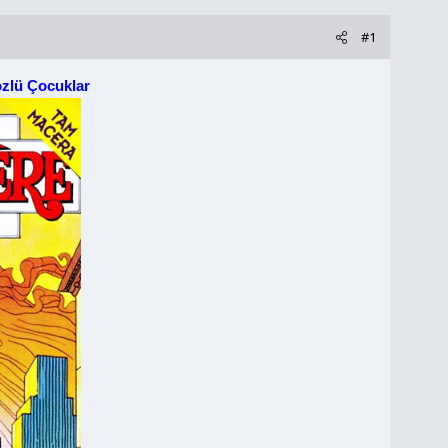
#1
özlü Çocuklar