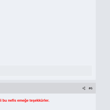
#6
li bu nefis emeğe teşekkürler.