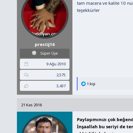
r
tam macera ve kalite 10 n
:
teşekkürler
prestij16
Süper Üye
9 Ağu 2010
2,575
T
1 kişi
3,437
e
p
k
21 Kas 2016
i
l
Paylaşımınızı çok beğend
e
r
İnşaallah bu seriyi de te
: