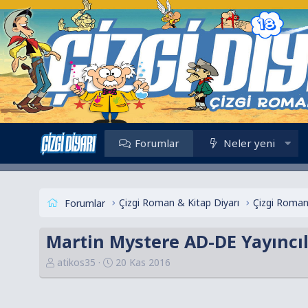
Forumlar
Neler yeni
Çizgi Roman & Kitap Diyarı
Çizgi Roman
Forumlar
Martin Mystere AD-DE Yayıncıl
K
B
atikos35
20 Kas 2016
o
a
n
ş
u
l