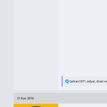
T
tarkan1971
,
adyar
,
itsari
ve
e
p
k
21 Kas 2016
i
l