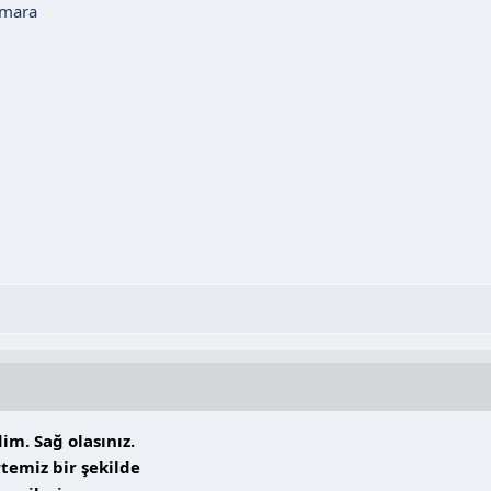
umara
im. Sağ olasınız.
rtemiz bir şekilde