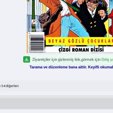
Ziyaretçiler için gizlenmiş link,görmek için
Giriş y
Tarama ve düzenleme bana aittir. Keyifli okumal
 54 diğerleri