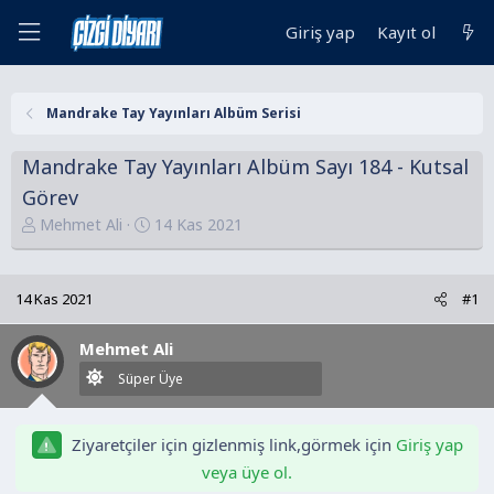
Giriş yap
Kayıt ol
Mandrake Tay Yayınları Albüm Serisi
Mandrake Tay Yayınları Albüm Sayı 184 - Kutsal
Görev
K
B
Mehmet Ali
14 Kas 2021
o
a
n
ş
u
l
14 Kas 2021
#1
y
a
u
n
Mehmet Ali
B
g
Süper Üye
a
ı
ş
ç
l
t
Ziyaretçiler için gizlenmiş link,görmek için
Giriş yap
a
a
veya üye ol.
t
r