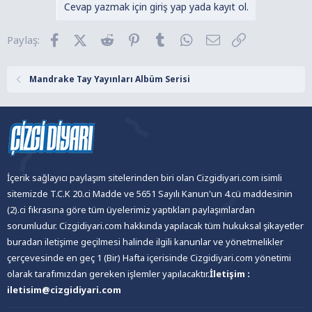
k
Cevap yazmak için giriş yap yada kayıt ol.
i
l
Facebook
X (Twitter)
Reddit
Pinterest
Tumblr
WhatsApp
E-posta
Link
Paylaş:
e
r
:
Mandrake Tay Yayınları Albüm Serisi
İçerik sağlayıcı paylaşım sitelerinden biri olan Cizgidiyari.com isimli
sitemizde T.C.K 20.ci Madde ve 5651 Sayılı Kanun'un 4.cü maddesinin
(2).ci fıkrasına göre tüm üyelerimiz yaptıkları paylaşımlardan
sorumludur. Cizgidiyari.com hakkında yapılacak tüm hukuksal şikayetler
buradan iletişime geçilmesi halinde ilgili kanunlar ve yönetmelikler
çerçevesinde en geç 1 (Bir) Hafta içerisinde Cizgidiyari.com yönetimi
olarak tarafımızdan gereken işlemler yapılacaktır.
İletişim :
iletisim@cizgidiyari.com