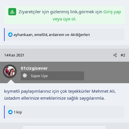
a
i
Ziyaretçiler için gizlenmiş link,görmek için
Giriş yap
n
h
i
veya üye ol.
T
ayhankaan
,
emel04
,
ardairem
ve 44 diğerleri
e
p
k
14 Kas 2021
#2
i
l
01cizgisever
e
r
Süper Üye
:
kıymetli paylaşımlarınız için çok teşekkürler Mehmet Ali,
üstadım ellerinize emeklerinize sağlık saygılarımla.
T
1 kişi
e
p