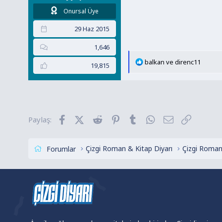
Onursal Üye
29 Haz 2015
1,646
T
balkan
ve
direnc11
19,815
e
p
k
i
l
Facebook
X (Twitter)
Reddit
Pinterest
Tumblr
WhatsApp
E-posta
Link
Paylaş:
e
r
:
Çizgi Roman & Kitap Diyarı
Çizgi Roman
Forumlar