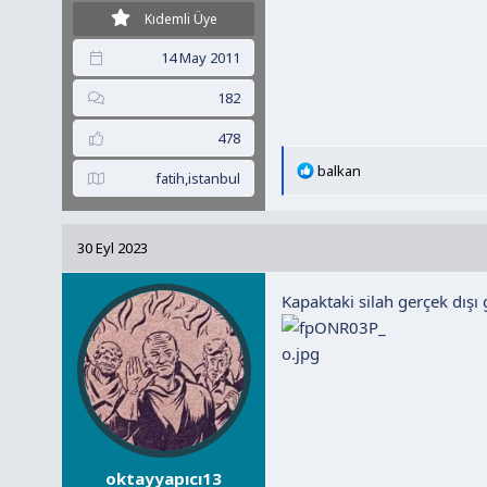
Kıdemli Üye
14 May 2011
182
478
T
balkan
fatih,istanbul
e
p
k
30 Eyl 2023
i
l
Kapaktaki silah gerçek dış
e
r
:
oktayyapıcı13