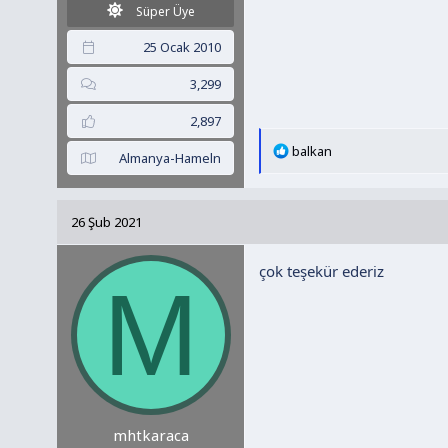
Süper Üye
25 Ocak 2010
3,299
2,897
T
balkan
Almanya-Hameln
e
p
k
26 Şub 2021
i
l
çok teşekür ederiz
e
M
r
:
mhtkaraca