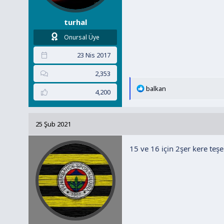
turhal
Onursal Üye
23 Nis 2017
2,353
T
balkan
4,200
e
p
k
25 Şub 2021
i
l
15 ve 16 için 2şer kere teş
e
r
: