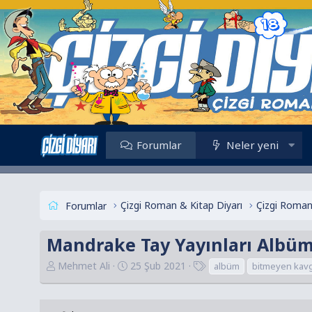
Forumlar
Neler yeni
Çizgi Roman & Kitap Diyarı
Çizgi Roman
Forumlar
Mandrake Tay Yayınları Albüm
K
B
E
Mehmet Ali
25 Şub 2021
albüm
bitmeyen kav
o
a
t
n
ş
i
u
l
k