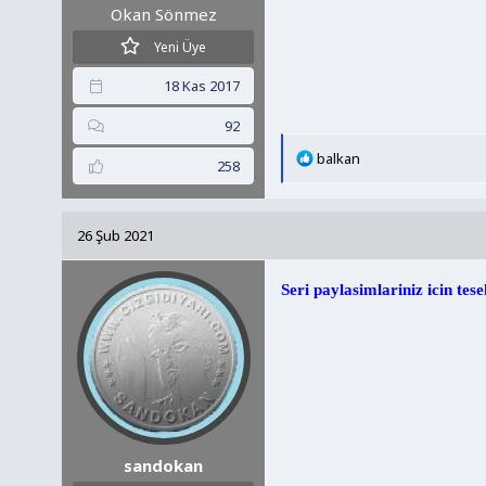
Okan Sönmez
Yeni Üye
18 Kas 2017
92
T
balkan
258
e
p
k
26 Şub 2021
i
l
e
Seri paylasimlariniz icin tes
r
:
sandokan