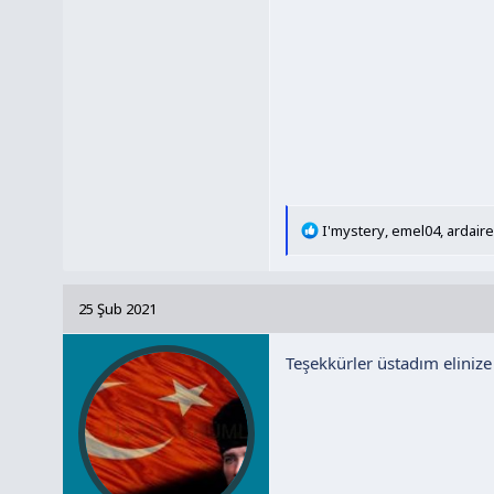
T
I'mystery
,
emel04
,
ardair
e
p
k
25 Şub 2021
i
l
Teşekkürler üstadım elinize 
e
r
: