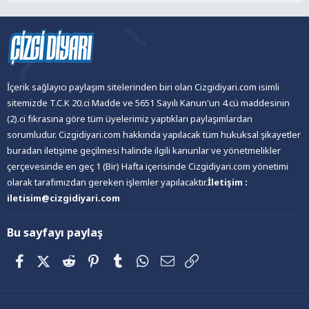
İçerik sağlayıcı paylaşım sitelerinden biri olan Cizgidiyari.com isimli
sitemizde T.C.K 20.ci Madde ve 5651 Sayılı Kanun'un 4.cü maddesinin
(2).ci fıkrasına göre tüm üyelerimiz yaptıkları paylaşımlardan
sorumludur. Cizgidiyari.com hakkında yapılacak tüm hukuksal şikayetler
buradan iletişime geçilmesi halinde ilgili kanunlar ve yönetmelikler
çerçevesinde en geç 1 (Bir) Hafta içerisinde Cizgidiyari.com yönetimi
olarak tarafımızdan gereken işlemler yapılacaktır.
İletişim :
iletisim@cizgidiyari.com
Bu sayfayı paylaş
Facebook
X (Twitter)
Reddit
Pinterest
Tumblr
WhatsApp
E-posta
Link