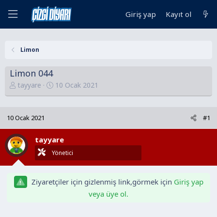
Giriş yap
Kayıt ol
Limon
Limon 044
K
B
tayyare
10 Ocak 2021
o
a
n
ş
u
l
10 Ocak 2021
#1
y
a
u
n
tayyare
B
g
Yönetici
a
ı
ş
ç
l
t
Ziyaretçiler için gizlenmiş link,görmek için
Giriş yap
a
a
veya üye ol.
t
r
a
i