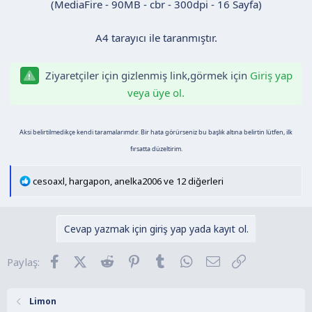
(MediaFire - 90MB - cbr - 300dpi - 16 Sayfa)
n
h
i
A4 tarayıcı ile taranmıştır.
Ziyaretçiler için gizlenmiş link,görmek için
Giriş yap
veya üye ol.
Aksi belirtilmedikçe kendi taramalarımdır. Bir hata görürseniz bu başlık altına belirtin lütfen, ilk
fırsatta düzeltirim.
T
cesoaxl
,
hargapon
,
anelka2006
ve 12 diğerleri
e
p
k
Cevap yazmak için giriş yap yada kayıt ol.
i
l
Facebook
X (Twitter)
Reddit
Pinterest
Tumblr
WhatsApp
E-posta
Link
Paylaş:
e
r
:
Limon