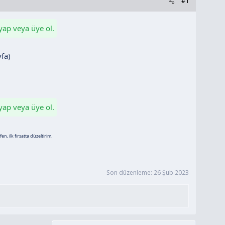
#1
 yap veya üye ol.
yfa)
 yap veya üye ol.
n, ilk fırsatta düzeltirim.
Son düzenleme:
26 Şub 2023