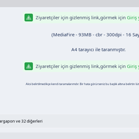
Ziyaretçiler için gizlenmiş link,görmek için
Giriş
(MediaFire - 93MB - cbr - 300dpi - 16 Sa
A4 tarayıcı ile taranmıştır.
Ziyaretçiler için gizlenmiş link,görmek için
Giriş
Aksi belirtilmedikçe kendi taramalarımdır. Bir hata görürseniz bu başlık altına belirtin lütfe
argapon
ve 32 diğerleri