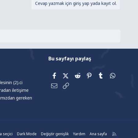
Cevap yazmak için giriş yap yada kayıt ol.
Bu sayfayı paylaş
Facebook
X (Twitter)
Reddit
Pinterest
Tumblr
WhatsAp
sinin (2).ci
E-posta
Link
radan iletişime
afımızdan gereken
R
 seçici
Dark Mode
Değiştir genişlik
Yardım
Ana sayfa