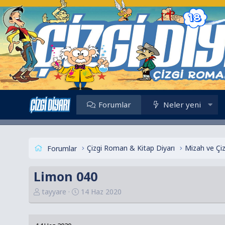
Forumlar
Neler yeni
Çizgi Roman & Kitap Diyarı
Mizah ve Çi
Forumlar
Limon 040
K
B
tayyare
14 Haz 2020
o
a
n
ş
u
l