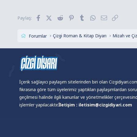
k
i
l
Facebook
X (Twitter)
Reddit
Pinterest
Tumblr
WhatsApp
E-posta
Link
Paylaş:
e
r
:
Çizgi Roman & Kitap Diyarı
Mizah ve Çi
Forumlar
İçerik sağlayıcı paylaşım sitelerinden biri olan Cizgidiyari.c
fıkrasına göre tüm üyelerimiz yaptıkları paylaşımlardan sor
geçilmesi halinde ilgili kanunlar ve yönetmelikler çerçevesi
işlemler yapılacaktır.
İletişim : iletisim@cizgidiyari.com