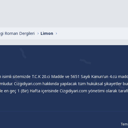
zgi Roman Dergileri
Limon
om isimli sitemizde T.C.K 20.ci Madde ve 5651 Sayılı Kanun'un 4.cü madde
umludur. Cizgidiyari.com hakkında yapılacak tüm hukuksal şikayetler bu
nde en geç 1 (Bir) Hafta içerisinde Cizgidiyari.com yönetimi olarak tar
Tema