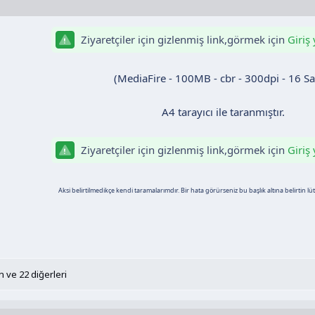
Ziyaretçiler için gizlenmiş link,görmek için
Giriş
(MediaFire - 100MB - cbr - 300dpi - 16 Sa
A4 tarayıcı ile taranmıştır.
Ziyaretçiler için gizlenmiş link,görmek için
Giriş
Aksi belirtilmedikçe kendi taramalarımdır. Bir hata görürseniz bu başlık altına belirtin lütfe
n
ve 22 diğerleri