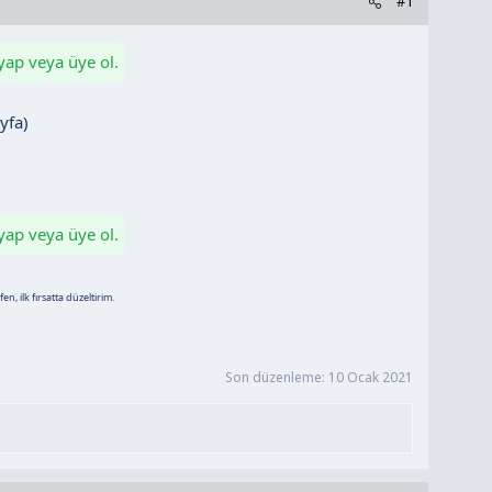
#1
 yap veya üye ol.
yfa)
 yap veya üye ol.
n, ilk fırsatta düzeltirim.
Son düzenleme:
10 Ocak 2021