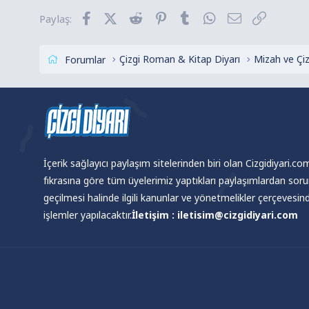
l
Facebook
X (Twitter)
Reddit
Pinterest
Tumblr
WhatsApp
E-posta
Link
Paylaş:
e
r
:
Çizgi Roman & Kitap Diyarı
Mizah ve Çi
Forumlar
İçerik sağlayıcı paylaşım sitelerinden biri olan Cizgidiyari.c
fıkrasına göre tüm üyelerimiz yaptıkları paylaşımlardan sor
geçilmesi halinde ilgili kanunlar ve yönetmelikler çerçevesi
işlemler yapılacaktır.
İletişim : iletisim@cizgidiyari.com