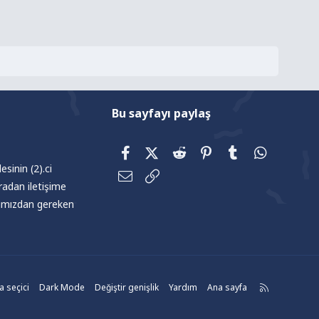
Bu sayfayı paylaş
Facebook
X (Twitter)
Reddit
Pinterest
Tumblr
WhatsAp
sinin (2).ci
E-posta
Link
radan iletişime
afımızdan gereken
R
 seçici
Dark Mode
Değiştir genişlik
Yardım
Ana sayfa
S
S