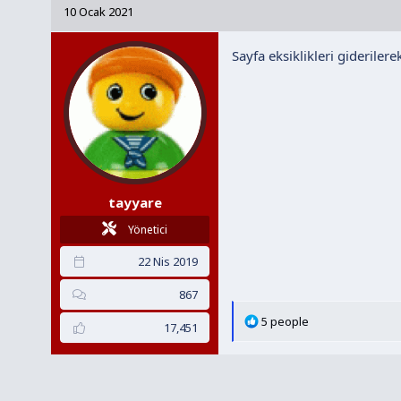
k
10 Ocak 2021
i
l
Sayfa eksiklikleri gideriler
e
r
:
tayyare
Yönetici
22 Nis 2019
867
T
5 people
17,451
e
p
k
i