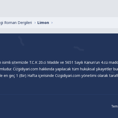
zgi Roman Dergileri
Limon
om isimli sitemizde T.C.K 20.ci Madde ve 5651 Sayılı Kanun'un 4.cü madde
umludur. Cizgidiyari.com hakkında yapılacak tüm hukuksal şikayetler bu
nde en geç 1 (Bir) Hafta içerisinde Cizgidiyari.com yönetimi olarak tar
Tema