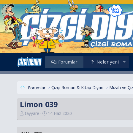
Forumlar
Neler yeni
Çizgi Roman & Kitap Diyarı
Mizah ve Çi
Forumlar
Limon 039
K
B
tayyare
14 Haz 2020
o
a
n
ş
u
l