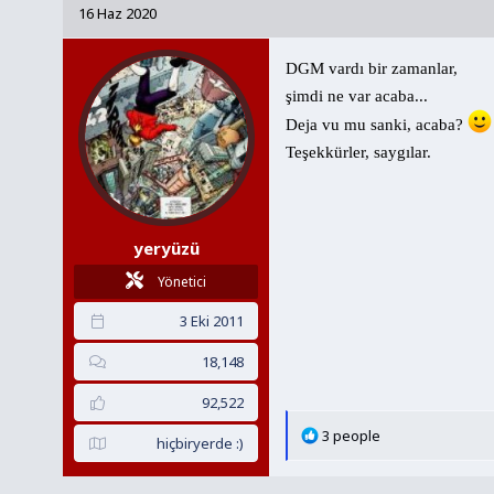
k
16 Haz 2020
i
l
e
DGM vardı bir zamanlar,
r
şimdi ne var acaba...
:
Deja vu mu sanki, acaba?
Teşekkürler, saygılar.
yeryüzü
Yönetici
3 Eki 2011
18,148
92,522
T
3 people
hiçbiryerde :)
e
p