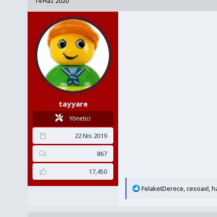
14 Haz 2020
y
a
u
n
B
g
a
ı
ş
ç
l
t
a
a
t
r
a
i
tayyare
n
h
i
Yönetici
22 Nis 2019
867
17,450
T
FelaketDerece
,
cesoaxl
,
h
e
p