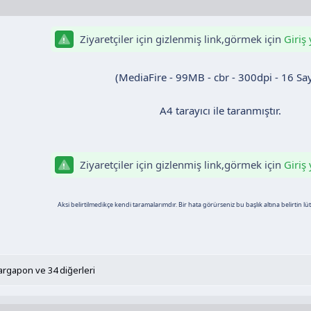
Ziyaretçiler için gizlenmiş link,görmek için
Giriş
(MediaFire - 99MB - cbr - 300dpi - 16 Sa
A4 tarayıcı ile taranmıştır.
Ziyaretçiler için gizlenmiş link,görmek için
Giriş
Aksi belirtilmedikçe kendi taramalarımdır. Bir hata görürseniz bu başlık altına belirtin lütfe
argapon
ve 34 diğerleri