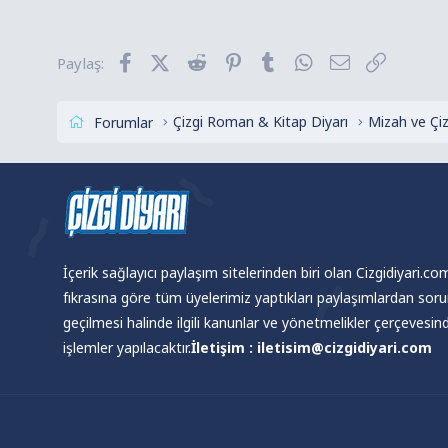
k
i
l
Facebook
X (Twitter)
Reddit
Pinterest
Tumblr
WhatsApp
E-posta
Link
Paylaş:
e
r
:
Çizgi Roman & Kitap Diyarı
Mizah ve Çi
Forumlar
İçerik sağlayıcı paylaşım sitelerinden biri olan Cizgidiyari.c
fıkrasına göre tüm üyelerimiz yaptıkları paylaşımlardan sor
geçilmesi halinde ilgili kanunlar ve yönetmelikler çerçevesi
işlemler yapılacaktır.
İletişim : iletisim@cizgidiyari.com