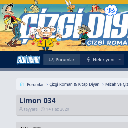
Forumlar
Neler yeni
Çizgi Roman & Kitap Diyarı
Mizah ve Çi
Forumlar
Limon 034
K
B
tayyare
14 Haz 2020
o
a
n
ş
u
l