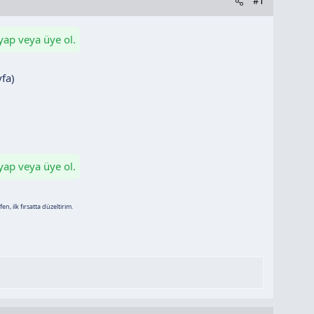
#1
 yap veya üye ol.
yfa)
 yap veya üye ol.
n, ilk fırsatta düzeltirim.