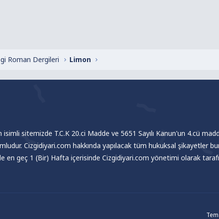
zgi Roman Dergileri
Limon
om isimli sitemizde T.C.K 20.ci Madde ve 5651 Sayılı Kanun'un 4.cü madde
umludur. Cizgidiyari.com hakkında yapılacak tüm hukuksal şikayetler bu
nde en geç 1 (Bir) Hafta içerisinde Cizgidiyari.com yönetimi olarak tar
Tema