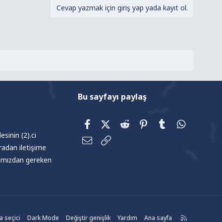
Cevap yazmak için giriş yap yada kayıt ol.
Bu sayfayı paylaş
Facebook
X (Twitter)
Reddit
Pinterest
Tumblr
WhatsAp
sinin (2).ci
E-posta
Link
radan iletişime
afımızdan gereken
R
 seçici
Dark Mode
Değiştir genişlik
Yardım
Ana sayfa