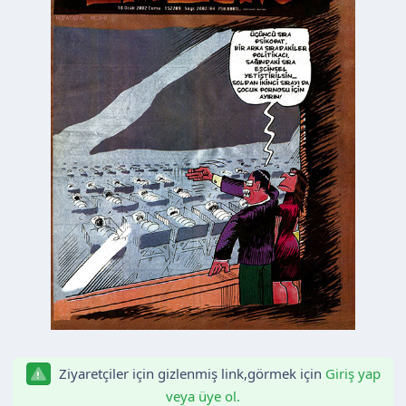
n
h
i
Ziyaretçiler için gizlenmiş link,görmek için
Giriş yap
veya üye ol.