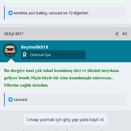
T
emel04
,
aziz balıkçı
,
cesoaxl
ve 12 diğerleri
e
p
k
30 Eyl 2017
#2
i
l
Beymelikli18
e
r
Onursal Üye
:
Bu dergiye ismi çok tuhaf konulmuş itici ve tiksinti meydana
geliyor bende.Niçin böyle bir isim konulmuşki enteresan..
Ellerine sağlık üstadım.
T
cesoaxl
e
p
k
Cevap yazmak için giriş yap yada kayıt ol.
i
l