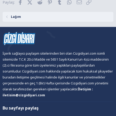
Facebook
X (Twitter)
Reddit
Pinterest
Tumblr
WhatsApp
E-posta
Link
Paylaş:
e
r
:
Lağım
İçerik sağlayıcı paylaşım sitelerinden biri olan Cizgidiyari.com isimli
sitemizde T.C.K 20.ci Madde ve 5651 Sayılı Kanun'un 4.cü maddesinin
(2).ci fıkrasına göre tüm üyelerimiz yaptıkları paylaşımlardan
sorumludur. Cizgidiyari.com hakkında yapılacak tüm hukuksal şikayetler
buradan iletişime geçilmesi halinde ilgili kanunlar ve yönetmelikler
çerçevesinde en geç 1 (Bir) Hafta içerisinde Cizgidiyari.com yönetimi
olarak tarafımızdan gereken işlemler yapılacaktır.
İletişim :
iletisim@cizgidiyari.com
Bu sayfayı paylaş