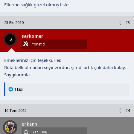
Ellerine sağlık güzel olmuş liste
25 Eki 2010
#3
sarkomer
Yönetici
Emekleriniz için teşekkürler.
Rota belli olmadan seyir zordur; şimdi artık çok daha kolay.
Saygılarımla...
T
1 kişi
e
p
k
16 Tem 2015
#4
i
l
er.kann
e
r
Yeni Üye