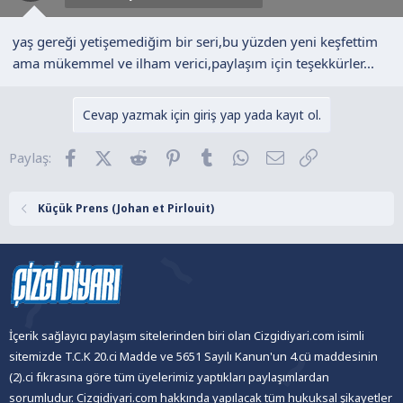
:
yaş gereği yetişemediğim bir seri,bu yüzden yeni keşfettim
ama mükemmel ve ilham verici,paylaşım için teşekkürler...
Cevap yazmak için giriş yap yada kayıt ol.
Facebook
X (Twitter)
Reddit
Pinterest
Tumblr
WhatsApp
E-posta
Link
Paylaş:
Küçük Prens (Johan et Pirlouit)
İçerik sağlayıcı paylaşım sitelerinden biri olan Cizgidiyari.com isimli
sitemizde T.C.K 20.ci Madde ve 5651 Sayılı Kanun'un 4.cü maddesinin
(2).ci fıkrasına göre tüm üyelerimiz yaptıkları paylaşımlardan
sorumludur. Cizgidiyari.com hakkında yapılacak tüm hukuksal şikayetler