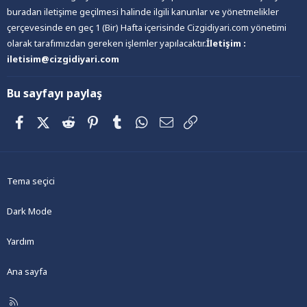
buradan iletişime geçilmesi halinde ilgili kanunlar ve yönetmelikler
çerçevesinde en geç 1 (Bir) Hafta içerisinde Cizgidiyari.com yönetimi
olarak tarafımızdan gereken işlemler yapılacaktır.
İletişim :
iletisim@cizgidiyari.com
Bu sayfayı paylaş
Facebook
X (Twitter)
Reddit
Pinterest
Tumblr
WhatsApp
E-posta
Link
Tema seçici
Dark Mode
Yardım
Ana sayfa
R