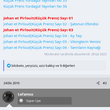
Küçük Prens Yurdagül Yayınları No 35
Küçük Prens Yurdagül Yayınları No 36
Johan et Pirlouit(Küçük Prens) Sayı 01
Johan et Pirlouit(Küçük Prens) Sayı 02 - Şatonun Efendisi
Johan et Pirlouit(Küçük Prens) Sayı 03
Johan et Pirlouit(Küçük Prens) Sayı 04 - Ay Taşı
Johan et Pirlouit(Küçük Prens) Sayı 05 - Vikinglerin Yemini
Johan et Pirlouit(Küçük Prens) Sayı 06 - Tanrıların Kaynağı
Moderatör tarafında düzenlendi:
28 Eyl 2023
T
bilobeto
,
yeryüzü
,
aziz balıkçı
ve 9 diğerleri
e
p
k
24 Eki 2010
#2
i
l
tafamus
e
r
Süper Üye
: