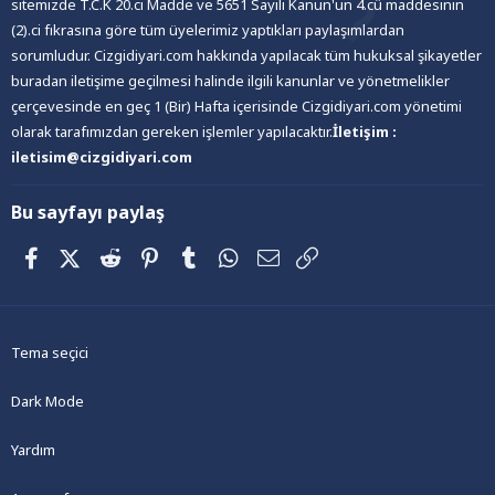
sitemizde T.C.K 20.ci Madde ve 5651 Sayılı Kanun'un 4.cü maddesinin
(2).ci fıkrasına göre tüm üyelerimiz yaptıkları paylaşımlardan
sorumludur. Cizgidiyari.com hakkında yapılacak tüm hukuksal şikayetler
buradan iletişime geçilmesi halinde ilgili kanunlar ve yönetmelikler
çerçevesinde en geç 1 (Bir) Hafta içerisinde Cizgidiyari.com yönetimi
olarak tarafımızdan gereken işlemler yapılacaktır.
İletişim :
iletisim@cizgidiyari.com
Bu sayfayı paylaş
Facebook
X (Twitter)
Reddit
Pinterest
Tumblr
WhatsApp
E-posta
Link
Tema seçici
Dark Mode
Yardım