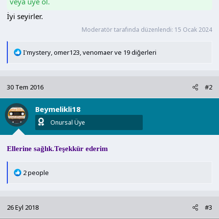
veya üye ol.
n
h
İyi seyirler.
i
Moderatör tarafında düzenlendi:
15 Ocak 2024
T
I'mystery
,
omer123
,
venomaer
ve 19 diğerleri
e
p
k
30 Tem 2016
#2
i
l
Beymelikli18
e
r
Onursal Üye
:
Ellerine sağlık.Teşekkür ederim
T
2 people
e
p
k
26 Eyl 2018
#3
i