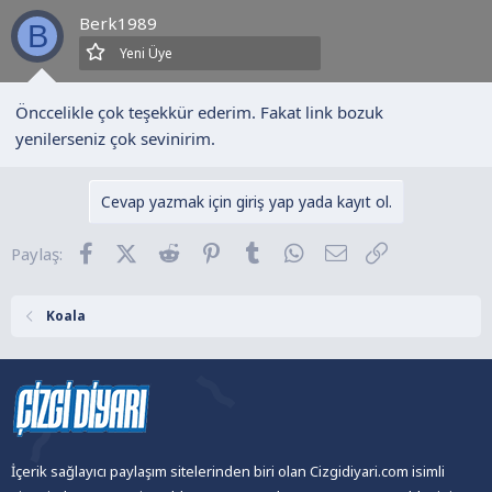
l
Berk1989
e
B
r
Yeni Üye
:
Önccelikle çok teşekkür ederim. Fakat link bozuk
yenilerseniz çok sevinirim.
Cevap yazmak için giriş yap yada kayıt ol.
Facebook
X (Twitter)
Reddit
Pinterest
Tumblr
WhatsApp
E-posta
Link
Paylaş:
Koala
İçerik sağlayıcı paylaşım sitelerinden biri olan Cizgidiyari.com isimli