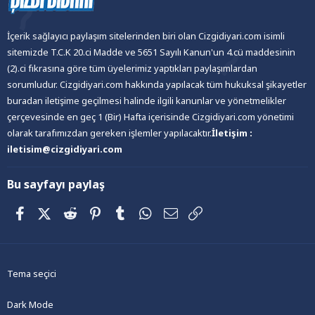
İçerik sağlayıcı paylaşım sitelerinden biri olan Cizgidiyari.com isimli
sitemizde T.C.K 20.ci Madde ve 5651 Sayılı Kanun'un 4.cü maddesinin
(2).ci fıkrasına göre tüm üyelerimiz yaptıkları paylaşımlardan
sorumludur. Cizgidiyari.com hakkında yapılacak tüm hukuksal şikayetler
buradan iletişime geçilmesi halinde ilgili kanunlar ve yönetmelikler
çerçevesinde en geç 1 (Bir) Hafta içerisinde Cizgidiyari.com yönetimi
olarak tarafımızdan gereken işlemler yapılacaktır.
İletişim :
iletisim@cizgidiyari.com
Bu sayfayı paylaş
Facebook
X (Twitter)
Reddit
Pinterest
Tumblr
WhatsApp
E-posta
Link
Tema seçici
Dark Mode