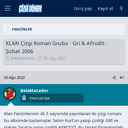
Giriş yap
Kayıt ol
FANZİNLER
KLAN Çizgi Roman Grubu - Gri & Afrodit -
Şubat 2006
K
B
BelaMatador
30 Ağu 2022
o
a
n
ş
u
l
30 Ağu 2022
#1
y
a
u
n
BelaMatador
B
g
Onursal Üye
a
ı
ş
ç
Klan Fanzinlerinin ilk 5 sayısında yayınlanan iki çizgi romanı
l
t
bu albümde toplamışlar. Selim Kurt'un yazıp çizdiği GRİ ve
a
a
Hakan Tacal'ın yazıp çizdiği AFRODİT. Bu fanzin formatındaki
t
r