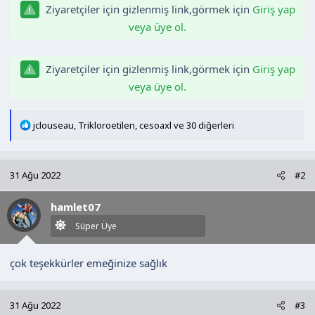
Ziyaretçiler için gizlenmiş link,görmek için
Giriş yap
veya üye ol.
Ziyaretçiler için gizlenmiş link,görmek için
Giriş yap
veya üye ol.
T
jclouseau
,
Trikloroetilen
,
cesoaxl
ve 30 diğerleri
e
p
k
31 Ağu 2022
#2
i
l
hamlet07
e
r
Süper Üye
:
çok teşekkürler emeğinize sağlık
31 Ağu 2022
#3