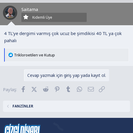
Saitama
Kıdemli Üye
4 TL'ye dergimi varmış çok ucuz be şimdikisi 40 TL ya çok
pahalı
T
Trikloroetilen
ve
Kutup
e
p
k
Cevap yazmak için giriş yap yada kayıt ol.
i
l
Facebook
X (Twitter)
Reddit
Pinterest
Tumblr
WhatsApp
E-posta
Link
Paylaş:
e
r
:
FANZİNLER