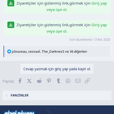
Ziyaretçiler için gizlenmiş link,görmek için
Giriş yap
n
h
i
veya üye ol.
Ziyaretçiler için gizlenmiş link,görmek için
Giriş yap
veya üye ol.
Son düzenleme:
13 Nis 2025
T
jclouseau
,
cesoaxl
,
The_DarknesS
ve 36 diğerleri
e
p
k
Cevap yazmak için giriş yap yada kayıt ol.
i
l
Facebook
X (Twitter)
Reddit
Pinterest
Tumblr
WhatsApp
E-posta
Link
Paylaş:
e
r
:
FANZİNLER