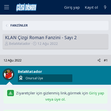
Giriş yap
Kayıt ol
FANZİNLER
KLAN Çizgi Roman Fanzini - Sayı 2
K
B
BelaMatador
12 Ağu 2022
o
a
n
ş
u
l
12 Ağu 2022
#1
y
a
u
n
BelaMatador
B
g
Onursal Üye
a
ı
ş
ç
l
t
Ziyaretçiler için gizlenmiş link,görmek için
Giriş yap
a
a
veya üye ol.
t
r
a
i