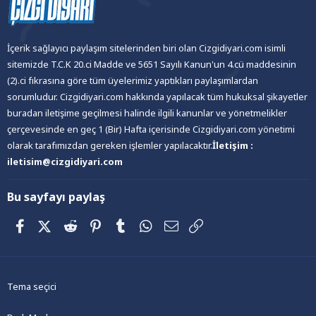
İçerik sağlayıcı paylaşım sitelerinden biri olan Cizgidiyari.com isimli
sitemizde T.C.K 20.ci Madde ve 5651 Sayılı Kanun'un 4.cü maddesinin
(2).ci fıkrasına göre tüm üyelerimiz yaptıkları paylaşımlardan
sorumludur. Cizgidiyari.com hakkında yapılacak tüm hukuksal şikayetler
buradan iletişime geçilmesi halinde ilgili kanunlar ve yönetmelikler
çerçevesinde en geç 1 (Bir) Hafta içerisinde Cizgidiyari.com yönetimi
olarak tarafımızdan gereken işlemler yapılacaktır.
İletişim :
iletisim@cizgidiyari.com
Bu sayfayı paylaş
Facebook
X (Twitter)
Reddit
Pinterest
Tumblr
WhatsApp
E-posta
Link
Tema seçici