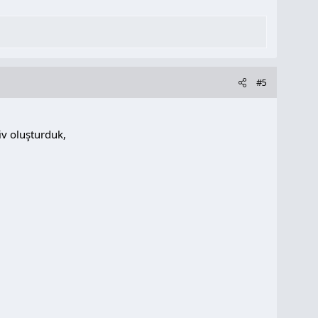
#5
iv oluşturduk,