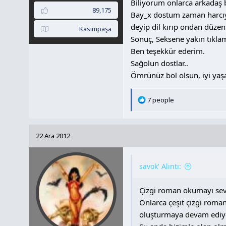
Biliyorum onlarca arkadaş b
89,175
Bay_x dostum zaman harcıyor
deyip dil kırıp ondan düzen
Kasımpaşa
Sonuç, Seksene yakın tıklam
Ben teşekkür ederim.
Sağolun dostlar..
Ömrünüz bol olsun, iyi yaşa
T
7 people
e
p
k
22 Ara 2012
i
l
e
savok' Alıntı:
r
:
Çizgi roman okumayı sev
Onlarca çeşit çizgi roma
oluşturmaya devam ediy