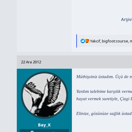
Arşiv
T
Yakcif
,
bigfoot:course
,
e
p
k
22 Ara 2012
i
l
e
Müthişsiniz üstadım. Üçü de 
r
:
Yardım talebime karşılık verm
hayat vermek suretiyle, Çizg
Elinize, gözünüze sağlık üsta
Bay_X