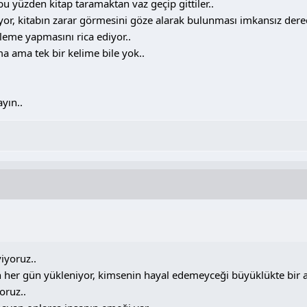
u yüzden kitap taramaktan vaz geçip gittiler..
, kitabın zarar görmesini göze alarak bulunması imkansız dereced
leme yapmasını rica ediyor..
a ama tek bir kelime bile yok..
yın..
iyoruz..
n her gün yükleniyor, kimsenin hayal edemeyceği büyüklükte bir a
oruz..