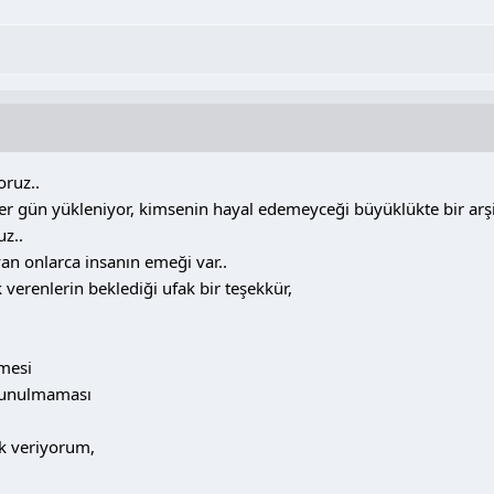
ruz..
her gün yükleniyor, kimsenin hayal edemeyceği büyüklükte bir arş
z..
an onlarca insanın emeği var..
erenlerin beklediği ufak bir teşekkür,
mesi
ulunulmaması
k veriyorum,