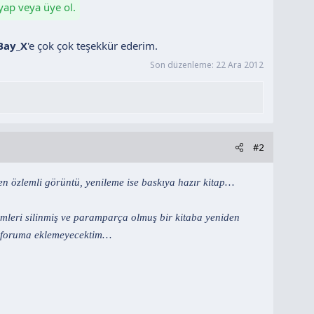
 yap veya üye ol.
Bay_X
'e çok çok teşekkür ederim.​
Son düzenleme:
22 Ara 2012
#2
 özlemli görüntü, yenileme ise baskıya hazır kitap…
imleri silinmiş ve paramparça olmuş bir kitaba yeniden
n, foruma eklemeyecektim…