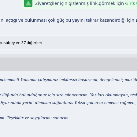
Ziyaretçiler için gizlenmiş link,görmek için
Giriş
ini açtığı ve bulunması çok güç bu yayını tekrar kazandırdığı için
mustibey
ve 37 diğerleri
mükemmel! Yamama çalışmanız imkânsızı başarmak, dengelenmiş maziden
e lütfunda bulunduğunuz için size minnettarım. Yazıları okunmayan, res
i Diyarındaki yerini almasını sağladınız. Yoksa çok arzu etmeme rağme
dım. Teşekkür ve saygılarımı sunarım.