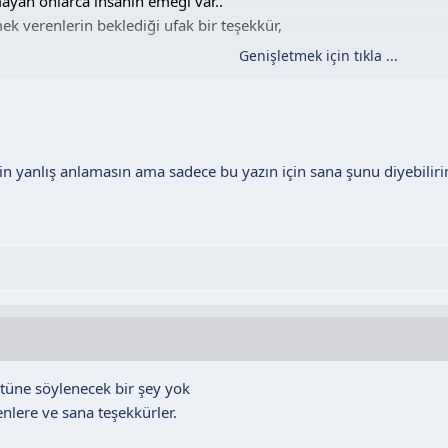
ayan onlarca insanın emeği var..
k verenlerin beklediği ufak bir teşekkür,
Genişletmek için tıkla ...
inmesi
 bulunulmaması
um
mek veriyorum,
in yanlış anlamasın ama sadece bu yazın için sana şunu diyebilir
..
 bu yüzden kitap taramaktan vaz geçip gittiler..
yor, kitabın zarar görmesini göze alarak bulunması imkansız derec
dan düzenleme yapmasını rica ediyor..
lama ama tek bir kelime bile yok..
aşayın..
tüne söylenecek bir şey yok
lere ve sana teşekkürler.