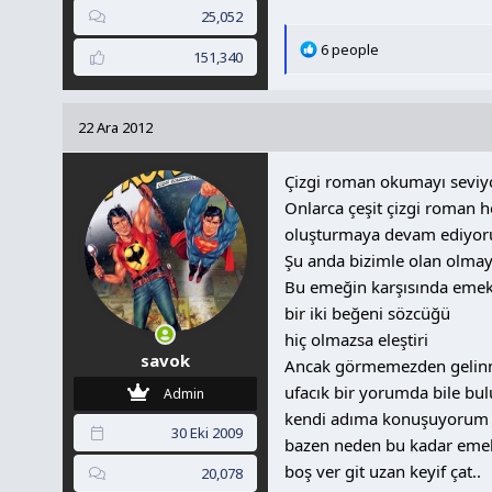
25,052
T
6 people
151,340
e
p
k
22 Ara 2012
i
l
Çizgi roman okumayı seviyo
e
r
Onlarca çeşit çizgi roman 
:
oluşturmaya devam ediyoru
Şu anda bizimle olan olmay
Bu emeğin karşısında emek v
bir iki beğeni sözcüğü
hiç olmazsa eleştiri
savok
Ancak görmemezden gelin
ufacık bir yorumda bile b
Admin
kendi adıma konuşuyorum
30 Eki 2009
bazen neden bu kadar eme
boş ver git uzan keyif çat..
20,078