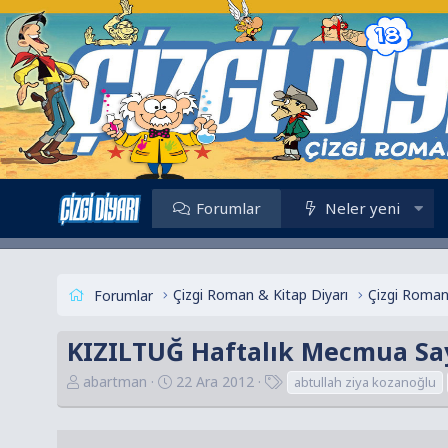
Forumlar
Neler yeni
Çizgi Roman & Kitap Diyarı
Çizgi Roman
Forumlar
KIZILTUĞ Haftalık Mecmua Sayı
K
B
E
abartman
22 Ara 2012
abtullah ziya kozanoğlu
o
a
t
n
ş
i
u
l
k