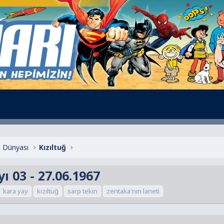
 Dünyası
Kızıltuğ
 03 - 27.06.1967
kara yay
kızıltuğ
sarp tekin
zentaka'nın laneti