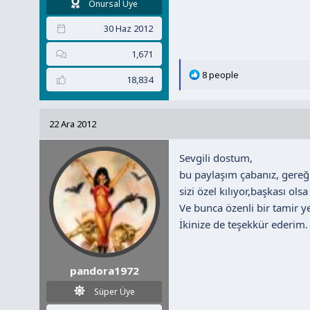
Onursal Üye
30 Haz 2012
1,671
T
8 people
18,834
e
p
k
22 Ara 2012
i
l
Sevgili dostum,
e
r
bu paylaşım çabanız, gereğ
:
sizi özel kılıyor,başkası o
Ve bunca özenli bir tamir ye
İkinize de teşekkür ederim.
pandora1972
Süper Üye