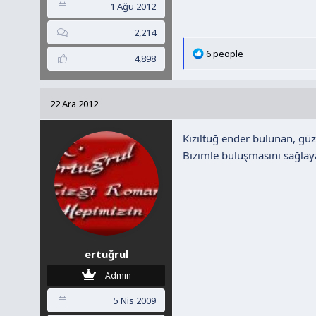
1 Ağu 2012
2,214
T
6 people
4,898
e
p
k
22 Ara 2012
i
l
Kızıltuğ ender bulunan, güze
e
r
Bizimle buluşmasını sağlay
:
ertuğrul
Admin
5 Nis 2009