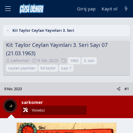
Giriş yap
Kayıt ol
Kit Taylor Ceylan Yayınları 3. Seri
Kit Taylor Ceylan Yayınları 3. Seri Sayı 07
(21.03.1963)
K
B
E
sarkomer
9 Nis 2023
1963
3. seri
o
a
t
ceylan yayınları
kit taylor
sayı 7
n
ş
i
u
l
k
y
a
e
9 Nis 2023
#1
u
n
t
B
g
l
sarkomer
a
ı
e
Yönetici
ş
ç
r
l
t
a
a
t
r