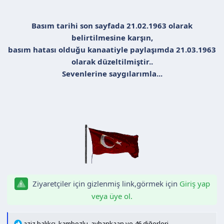
Basım tarihi son sayfada 21.02.1963 olarak
belirtilmesine karşın,
basım hatası olduğu kanaatiyle paylaşımda 21.03.1963
olarak düzeltilmiştir..
Sevenlerine saygılarımla...
Ziyaretçiler için gizlenmiş link,görmek için
Giriş yap
veya üye ol.
T
aziz balıkçı
,
kambozlu
,
ayhankaan
ve 46 diğerleri