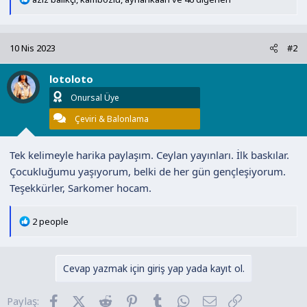
e
p
k
10 Nis 2023
#2
i
l
lotoloto
e
r
Onursal Üye
:
Çeviri & Balonlama
Tek kelimeyle harika paylaşım. Ceylan yayınları. İlk baskılar.
Çocukluğumu yaşıyorum, belki de her gün gençleşiyorum.
Teşekkürler, Sarkomer hocam.
T
2 people
e
p
k
Cevap yazmak için giriş yap yada kayıt ol.
i
l
Facebook
X (Twitter)
Reddit
Pinterest
Tumblr
WhatsApp
E-posta
Link
Paylaş:
e