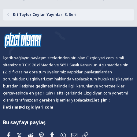
r
:
Kit Taylor Ceylan Yayınları 3. Seri
İçerik sağlayıcı paylaşım sitelerinden biri olan Cizgidiyari.com isimli
sitemizde T.C.K 20.ci Madde ve 5651 Sayılı Kanun'un 4.cü maddesinin
(2).ci fıkrasına göre tüm üyelerimiz yaptıkları paylaşımlardan
sorumludur. Cizgidiyari.com hakkında yapılacak tüm hukuksal şikayetler
buradan iletişime geçilmesi halinde ilgili kanunlar ve yönetmelikler
çerçevesinde en geç 1 (Bir) Hafta içerisinde Cizgidiyari.com yönetimi
olarak tarafımızdan gereken işlemler yapılacaktır.
İletişim :
iletisim@cizgidiyari.com
Bu sayfayı paylaş
Facebook
X (Twitter)
Reddit
Pinterest
Tumblr
WhatsApp
E-posta
Link