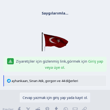
Saygılarımla...
Ziyaretçiler için gizlenmiş link,görmek için
Giriş yap
veya üye ol.
T
ayhankaan
,
Sinan Atik
,
gorgon
ve 44 diğerleri
e
p
k
Cevap yazmak için giriş yap yada kayıt ol.
i
l
Facebook
X (Twitter)
Reddit
Pinterest
Tumblr
WhatsApp
E-posta
Link
Paylaş: