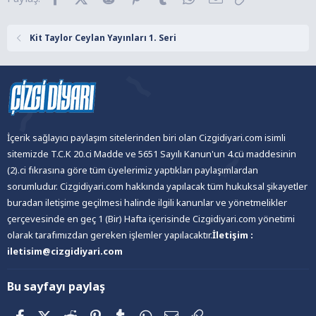
e
r
:
Kit Taylor Ceylan Yayınları 1. Seri
İçerik sağlayıcı paylaşım sitelerinden biri olan Cizgidiyari.com isimli
sitemizde T.C.K 20.ci Madde ve 5651 Sayılı Kanun'un 4.cü maddesinin
(2).ci fıkrasına göre tüm üyelerimiz yaptıkları paylaşımlardan
sorumludur. Cizgidiyari.com hakkında yapılacak tüm hukuksal şikayetler
buradan iletişime geçilmesi halinde ilgili kanunlar ve yönetmelikler
çerçevesinde en geç 1 (Bir) Hafta içerisinde Cizgidiyari.com yönetimi
olarak tarafımızdan gereken işlemler yapılacaktır.
İletişim :
iletisim@cizgidiyari.com
Bu sayfayı paylaş
Facebook
X (Twitter)
Reddit
Pinterest
Tumblr
WhatsApp
E-posta
Link