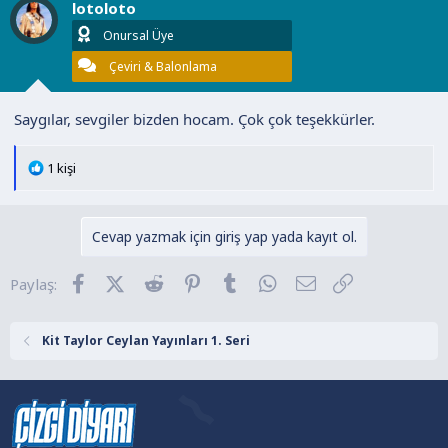
lotoloto
e
r
Onursal Üye
:
Çeviri & Balonlama
Saygılar, sevgiler bizden hocam. Çok çok teşekkürler.
T
1 kişi
e
p
k
Cevap yazmak için giriş yap yada kayıt ol.
i
l
Facebook
X (Twitter)
Reddit
Pinterest
Tumblr
WhatsApp
E-posta
Link
Paylaş:
e
r
:
Kit Taylor Ceylan Yayınları 1. Seri