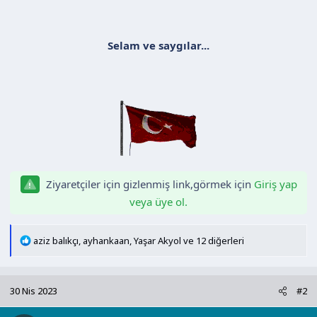
Selam ve saygılar...
Ziyaretçiler için gizlenmiş link,görmek için
Giriş yap
veya üye ol.
T
aziz balıkçı
,
ayhankaan
,
Yaşar Akyol
ve 12 diğerleri
e
p
k
30 Nis 2023
#2
i
l