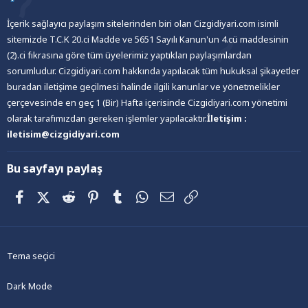
İçerik sağlayıcı paylaşım sitelerinden biri olan Cizgidiyari.com isimli
sitemizde T.C.K 20.ci Madde ve 5651 Sayılı Kanun'un 4.cü maddesinin
(2).ci fıkrasına göre tüm üyelerimiz yaptıkları paylaşımlardan
sorumludur. Cizgidiyari.com hakkında yapılacak tüm hukuksal şikayetler
buradan iletişime geçilmesi halinde ilgili kanunlar ve yönetmelikler
çerçevesinde en geç 1 (Bir) Hafta içerisinde Cizgidiyari.com yönetimi
olarak tarafımızdan gereken işlemler yapılacaktır.
İletişim :
iletisim@cizgidiyari.com
Bu sayfayı paylaş
Facebook
X (Twitter)
Reddit
Pinterest
Tumblr
WhatsApp
E-posta
Link
Tema seçici
Dark Mode