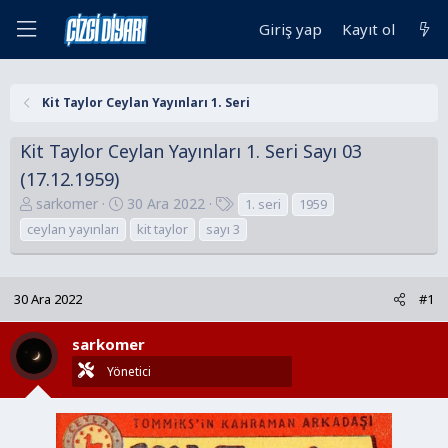
Giriş yap
Kayıt ol
Kit Taylor Ceylan Yayınları 1. Seri
Kit Taylor Ceylan Yayınları 1. Seri Sayı 03
(17.12.1959)
K
B
E
sarkomer
30 Ara 2022
1. seri
1959
o
a
t
ceylan yayınları
kit taylor
sayı 3
n
ş
i
u
l
k
y
a
e
30 Ara 2022
#1
u
n
t
B
g
l
sarkomer
a
ı
e
Yönetici
ş
ç
r
l
t
a
a
t
r