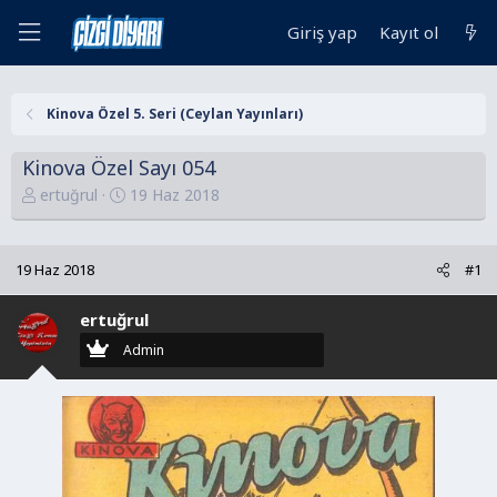
Giriş yap
Kayıt ol
Kinova Özel 5. Seri (Ceylan Yayınları)
Kinova Özel Sayı 054
K
B
ertuğrul
19 Haz 2018
o
a
n
ş
u
l
19 Haz 2018
#1
y
a
u
n
ertuğrul
B
g
Admin
a
ı
ş
ç
l
t
a
a
t
r
a
i