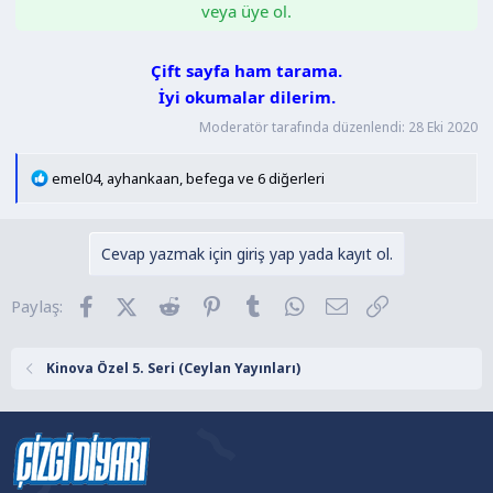
veya üye ol.
Çift sayfa ham tarama.
İyi okumalar dilerim.
Moderatör tarafında düzenlendi:
28 Eki 2020
T
emel04
,
ayhankaan
,
befega
ve 6 diğerleri
e
p
k
Cevap yazmak için giriş yap yada kayıt ol.
i
l
Facebook
X (Twitter)
Reddit
Pinterest
Tumblr
WhatsApp
E-posta
Link
Paylaş:
e
r
:
Kinova Özel 5. Seri (Ceylan Yayınları)