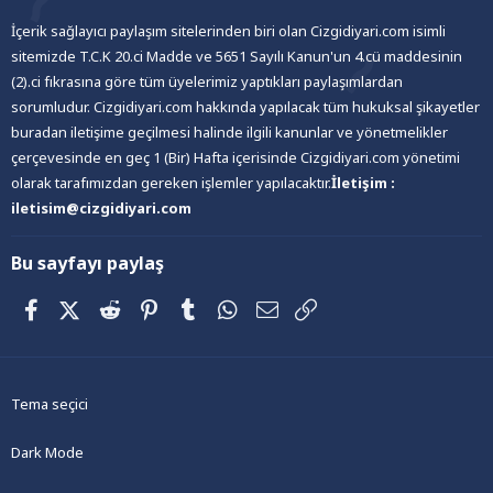
İçerik sağlayıcı paylaşım sitelerinden biri olan Cizgidiyari.com isimli
sitemizde T.C.K 20.ci Madde ve 5651 Sayılı Kanun'un 4.cü maddesinin
(2).ci fıkrasına göre tüm üyelerimiz yaptıkları paylaşımlardan
sorumludur. Cizgidiyari.com hakkında yapılacak tüm hukuksal şikayetler
buradan iletişime geçilmesi halinde ilgili kanunlar ve yönetmelikler
çerçevesinde en geç 1 (Bir) Hafta içerisinde Cizgidiyari.com yönetimi
olarak tarafımızdan gereken işlemler yapılacaktır.
İletişim :
iletisim@cizgidiyari.com
Bu sayfayı paylaş
Facebook
X (Twitter)
Reddit
Pinterest
Tumblr
WhatsApp
E-posta
Link
Tema seçici
Dark Mode