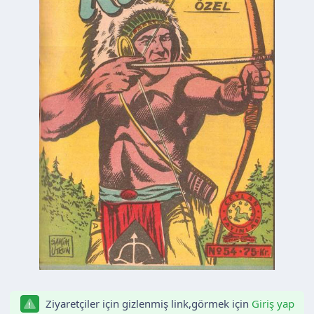
n
h
i
Ziyaretçiler için gizlenmiş link,görmek için
Giriş yap