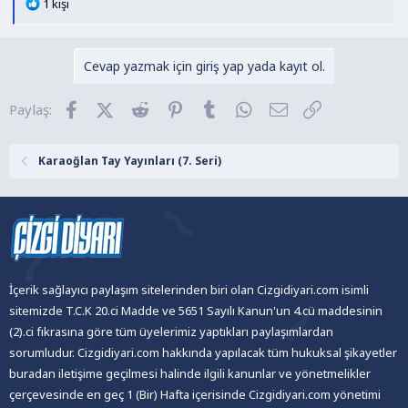
T
1 kişi
e
p
k
Cevap yazmak için giriş yap yada kayıt ol.
i
l
Facebook
X (Twitter)
Reddit
Pinterest
Tumblr
WhatsApp
E-posta
Link
Paylaş:
e
r
:
Karaoğlan Tay Yayınları (7. Seri)
İçerik sağlayıcı paylaşım sitelerinden biri olan Cizgidiyari.com isimli
sitemizde T.C.K 20.ci Madde ve 5651 Sayılı Kanun'un 4.cü maddesinin
(2).ci fıkrasına göre tüm üyelerimiz yaptıkları paylaşımlardan
sorumludur. Cizgidiyari.com hakkında yapılacak tüm hukuksal şikayetler
buradan iletişime geçilmesi halinde ilgili kanunlar ve yönetmelikler
çerçevesinde en geç 1 (Bir) Hafta içerisinde Cizgidiyari.com yönetimi