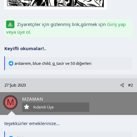
Ziyaretçiler için gizlenmiş link,görmek için
Giriş yap
veya üye ol.
Keyifli okumalar!..
T
ardairem
,
blue child
,
g_tacir
ve 50 diğerleri
e
p
k
27 Şub 2023
#2
i
l
MZAMAN
e
M
r
Kıdemli Üye
:
teşekkürler emeklerinize...