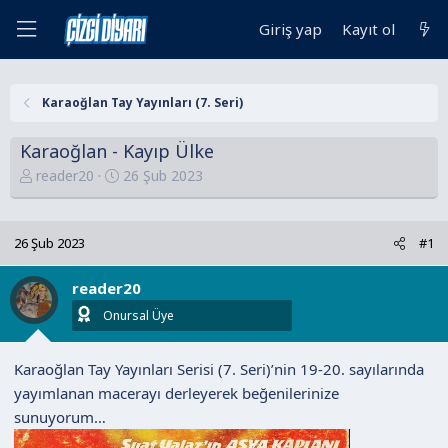
Giriş yap
Kayıt ol
Karaoğlan Tay Yayınları (7. Seri)
Karaoğlan - Kayıp Ülke
K
B
reader20
26 Şub 2023
o
a
n
ş
u
l
26 Şub 2023
#1
y
a
u
n
reader20
B
g
Onursal Üye
a
ı
ş
ç
Karaoğlan Tay Yayınları Serisi (7. Seri)’nin 19-20. sayılarında
l
t
yayımlanan macerayı derleyerek beğenilerinize
a
a
sunuyorum…
t
r
a
i