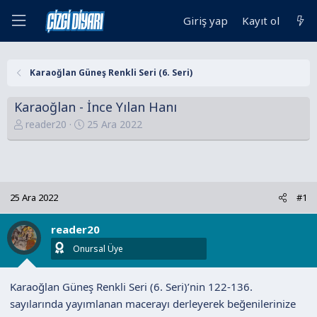
Giriş yap
Kayıt ol
Karaoğlan Güneş Renkli Seri (6. Seri)
Karaoğlan - İnce Yılan Hanı
K
B
reader20
25 Ara 2022
o
a
n
ş
u
l
y
a
25 Ara 2022
#1
u
n
B
g
reader20
a
ı
ş
ç
Onursal Üye
l
t
a
a
Karaoğlan Güneş Renkli Seri (6. Seri)’nin 122-136.
t
r
sayılarında yayımlanan macerayı derleyerek beğenilerinize
a
i