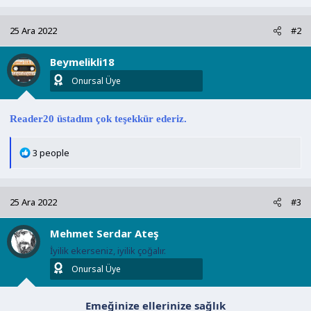
p
k
25 Ara 2022
#2
i
l
Beymelikli18
e
r
Onursal Üye
:
Reader20 üstadım çok teşekkür ederiz.
T
3 people
e
p
k
25 Ara 2022
#3
i
l
Mehmet Serdar Ateş
e
r
İyilik ekerseniz, iyilik çoğalır.
:
Onursal Üye
Emeğinize ellerinize sağlık