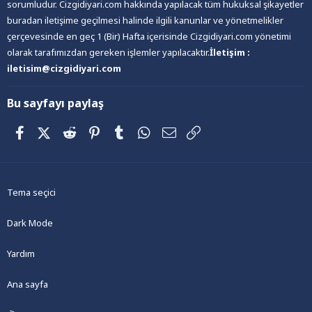
sorumludur. Cizgidiyari.com hakkında yapılacak tüm hukuksal şikayetler
buradan iletişime geçilmesi halinde ilgili kanunlar ve yönetmelikler
çerçevesinde en geç 1 (Bir) Hafta içerisinde Cizgidiyari.com yönetimi
olarak tarafımızdan gereken işlemler yapılacaktır.
İletişim :
iletisim@cizgidiyari.com
Bu sayfayı paylaş
Facebook
X (Twitter)
Reddit
Pinterest
Tumblr
WhatsApp
E-posta
Link
Tema seçici
Dark Mode
Yardım
Ana sayfa