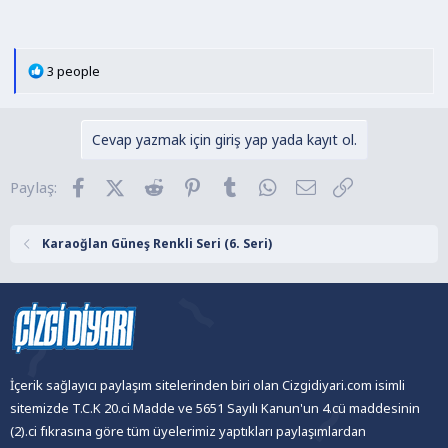
T
3 people
e
p
k
Cevap yazmak için giriş yap yada kayıt ol.
i
l
Facebook
X (Twitter)
Reddit
Pinterest
Tumblr
WhatsApp
E-posta
Link
Paylaş:
e
r
:
Karaoğlan Güneş Renkli Seri (6. Seri)
İçerik sağlayıcı paylaşım sitelerinden biri olan Cizgidiyari.com isimli
sitemizde T.C.K 20.ci Madde ve 5651 Sayılı Kanun'un 4.cü maddesinin
(2).ci fıkrasına göre tüm üyelerimiz yaptıkları paylaşımlardan