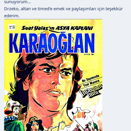
sunuyorum…
n
h
Drzeko, altan ve timed’e emek ve paylaşımları için teşekkür
i
ederim.