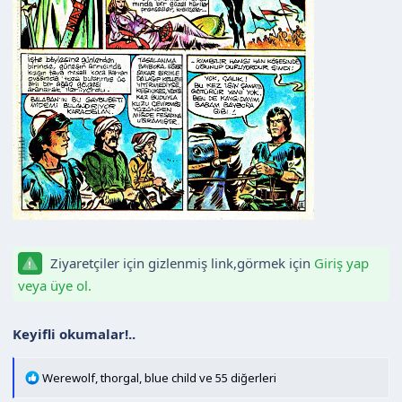
Ziyaretçiler için gizlenmiş link,görmek için
Giriş yap
veya üye ol.
Keyifli okumalar!..
T
Werewolf
,
thorgal
,
blue child
ve 55 diğerleri
e