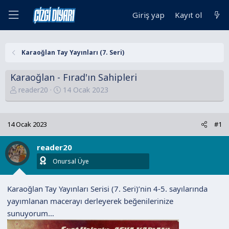
Giriş yap
Kayıt ol
Karaoğlan Tay Yayınları (7. Seri)
Karaoğlan - Fırad'ın Sahipleri
K
B
reader20
14 Ocak 2023
o
a
n
ş
u
l
14 Ocak 2023
#1
y
a
u
n
reader20
B
g
Onursal Üye
a
ı
ş
ç
Karaoğlan Tay Yayınları Serisi (7. Seri)’nin 4-5. sayılarında
l
t
yayımlanan macerayı derleyerek beğenilerinize
a
a
sunuyorum…
t
r
a
i