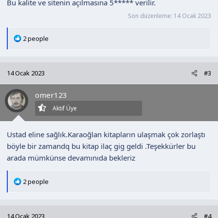
Bu kalite ve sitenin açılmasına 5***** verilir.
Son düzenleme:
14 Ocak 2023
T
2 people
e
p
k
14 Ocak 2023
#3
i
l
omer123
e
r
Aktif Üye
:
Ustad eline sağlık.Karaoğlan kitapların ulaşmak çok zorlaştı
böyle bir zamandq bu kitap ilaç gig geldi .Teşekkürler bu
arada mümkünse devamınıda bekleriz
T
2 people
e
p
k
14 Ocak 2023
#4