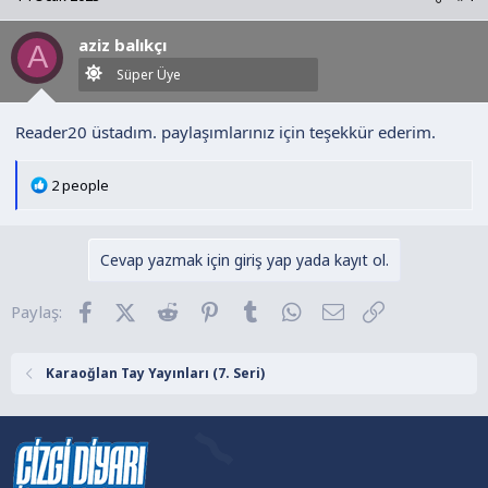
i
l
aziz balıkçı
e
A
r
Süper Üye
:
Reader20 üstadım. paylaşımlarınız için teşekkür ederim.
T
2 people
e
p
k
Cevap yazmak için giriş yap yada kayıt ol.
i
l
Facebook
X (Twitter)
Reddit
Pinterest
Tumblr
WhatsApp
E-posta
Link
Paylaş:
e
r
:
Karaoğlan Tay Yayınları (7. Seri)