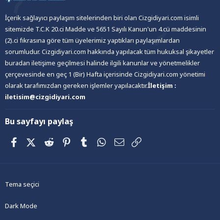
İçerik sağlayıcı paylaşım sitelerinden biri olan Cizgidiyari.com isimli
sitemizde T.C.K 20.ci Madde ve 5651 Sayılı Kanun'un 4.cü maddesinin
(2).ci fıkrasına göre tüm üyelerimiz yaptıkları paylaşımlardan
sorumludur. Cizgidiyari.com hakkında yapılacak tüm hukuksal şikayetler
buradan iletişime geçilmesi halinde ilgili kanunlar ve yönetmelikler
çerçevesinde en geç 1 (Bir) Hafta içerisinde Cizgidiyari.com yönetimi
olarak tarafımızdan gereken işlemler yapılacaktır.
İletişim :
iletisim@cizgidiyari.com
Bu sayfayı paylaş
Facebook
X (Twitter)
Reddit
Pinterest
Tumblr
WhatsApp
E-posta
Link
Tema seçici
Dark Mode