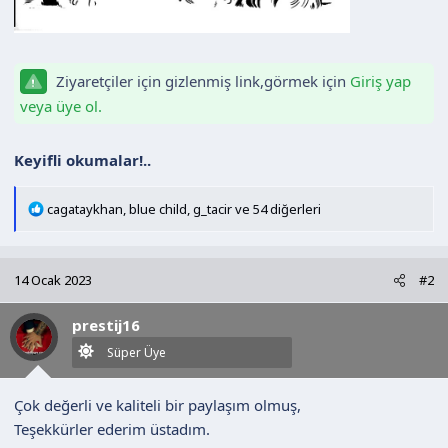
Ziyaretçiler için gizlenmiş link,görmek için
Giriş yap
veya üye ol.
Keyifli okumalar!..
T
cagataykhan
,
blue child
,
g_tacir
ve 54 diğerleri
e
p
k
14 Ocak 2023
#2
i
l
prestij16
e
r
Süper Üye
:
Çok değerli ve kaliteli bir paylaşım olmuş,
Teşekkürler ederim üstadım.