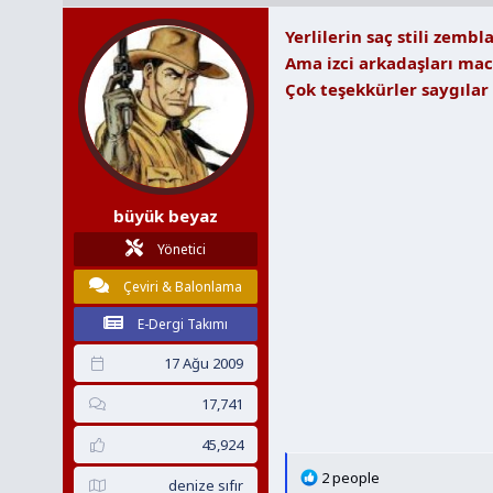
l
Yerlilerin saç stili zemb
e
r
Ama izci arkadaşları ma
:
Çok teşekkürler saygılar
büyük beyaz
Yönetici
Çeviri & Balonlama
E-Dergi Takımı
17 Ağu 2009
17,741
45,924
T
2 people
denize sıfır