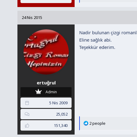
e
p
k
24 Nis 2015
i
l
Nadir bulunan çizgi romanl
e
r
Eline sağlık abi.
:
Teşekkür ederim.
ertuğrul
Admin
5 Nis 2009
25,052
T
2 people
151,340
e
p