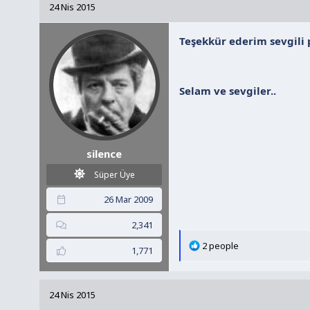
24 Nis 2015
i
l
Teşekkür ederim sevgili 
e
r
:
Selam ve sevgiler..
silence
Süper Üye
26 Mar 2009
2,341
T
2 people
1,771
e
p
k
24 Nis 2015
i