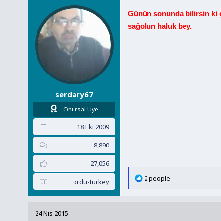
l
e
Günün sonunda bilirsin ki ç
r
sağolun haluk bey.
:
serdary67
Onursal Üye
18 Eki 2009
8,890
27,056
T
2 people
ordu-turkey
e
p
k
24 Nis 2015
i