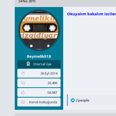
24 Nis 2015
i
l
Okuyalım bakalım izcile
e
r
:
Beymelikli18
Onursal Üye
26 Eyl 2014
20,496
58,987
T
2 people
Kendi Koltuğunda
e
p
k