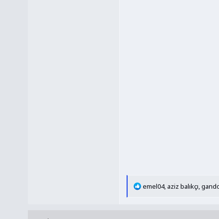
T
emel04
,
aziz balıkçı
,
gand
e
p
k