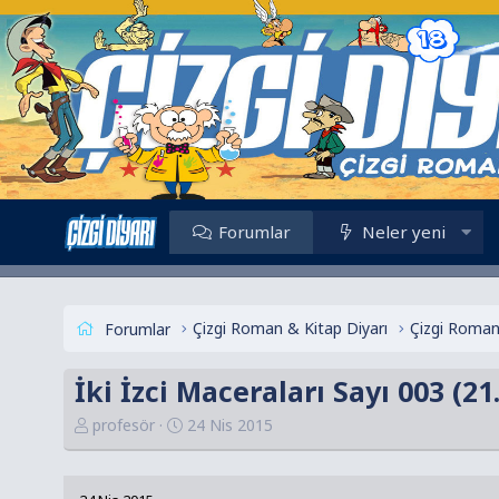
Forumlar
Neler yeni
Çizgi Roman & Kitap Diyarı
Çizgi Roman
Forumlar
İki İzci Maceraları Sayı 003 (2
K
B
profesör
24 Nis 2015
o
a
n
ş
u
l