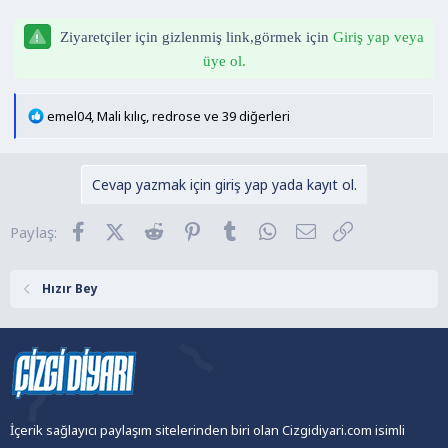
n
h
i
Ziyaretçiler için gizlenmiş link,görmek için
Giriş yap veya
üye ol.
T
emel04
,
Mali kılıç
,
redrose
ve 39 diğerleri
e
p
k
Cevap yazmak için giriş yap yada kayıt ol.
i
l
Facebook
X (Twitter)
Reddit
Pinterest
Tumblr
WhatsApp
E-posta
Link
Paylaş:
e
r
:
Hızır Bey
İçerik sağlayıcı paylaşım sitelerinden biri olan Cizgidiyari.com isimli