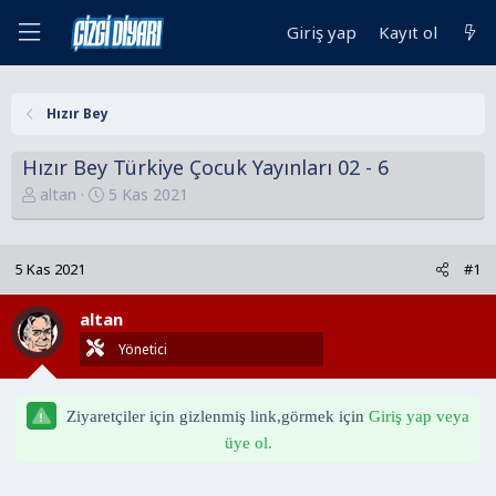
Giriş yap
Kayıt ol
Hızır Bey
Hızır Bey Türkiye Çocuk Yayınları 02 - 6
K
B
altan
5 Kas 2021
o
a
n
ş
u
l
5 Kas 2021
#1
y
a
u
n
altan
B
g
Yönetici
a
ı
ş
ç
l
t
Ziyaretçiler için gizlenmiş link,görmek için
Giriş yap veya
a
a
üye ol.
t
r
a
i