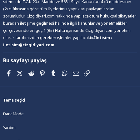
sitemizde T.C.K 20.ci Madde ve 5651 Sayılı Kanun'un 4.cü maddesinin
(2).ci fıkrasına göre tüm üyelerimiz yaptıkları paylaşımlardan
sorumludur. Cizgidiyari.com hakkında yapılacak tüm hukuksal şikayetler
buradan iletişime geçilmesi halinde ilgili kanunlar ve yönetmelikler
çerçevesinde en geç 1 (Bir) Hafta içerisinde Cizgidiyari.com yönetimi
olarak tarafımızdan gereken işlemler yapılacaktır.
İletişim :
iletisim@cizgidiyari.com
Bu sayfayı paylaş
Facebook
X (Twitter)
Reddit
Pinterest
Tumblr
WhatsApp
E-posta
Link
Tema seçici
Dark Mode
Yardım