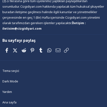
(2).ci fıkrasına göre tüm üyelerimiz yaptıkları paylaşımlardan
sorumludur. Cizgidiyari.com hakkında yapılacak tüm hukuksal şikayetler
buradan iletişime geçilmesi halinde ilgili kanunlar ve yönetmelikler
çerçevesinde en geç 1 (Bir) Hafta içerisinde Cizgidiyari.com yönetimi
olarak tarafımızdan gereken işlemler yapılacaktır.
İletişim :
iletisim@cizgidiyari.com
Bu sayfayı paylaş
Facebook
X (Twitter)
Reddit
Pinterest
Tumblr
WhatsApp
E-posta
Link
Tema seçici
Dark Mode
Yardım
Ana sayfa