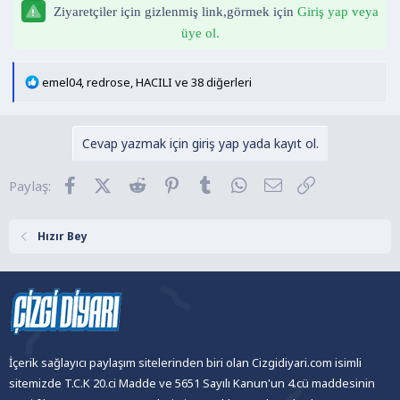
n
h
Ziyaretçiler için gizlenmiş link,görmek için
Giriş yap veya
i
üye ol.
T
emel04
,
redrose
,
HACILI
ve 38 diğerleri
e
p
k
Cevap yazmak için giriş yap yada kayıt ol.
i
l
Facebook
X (Twitter)
Reddit
Pinterest
Tumblr
WhatsApp
E-posta
Link
Paylaş:
e
r
:
Hızır Bey
İçerik sağlayıcı paylaşım sitelerinden biri olan Cizgidiyari.com isimli
sitemizde T.C.K 20.ci Madde ve 5651 Sayılı Kanun'un 4.cü maddesinin