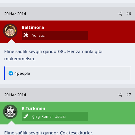
p
k
20 Haz 2014
#6
i
l
Baltimora
e
r
Yönetici
:
Eline sağlık sevgili gandor08.. Her zamanki gibi
mükemmelsin..
T
4 people
e
p
k
20 Haz 2014
#7
i
l
R.Türkmen
e
r
Çizgi Roman Ustası
:
Eline sağlık sevgili gandor. Çok teşekkürler.