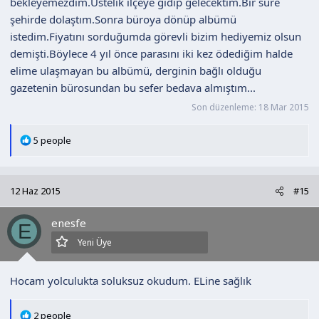
bekleyemezdim.Üstelik ilçeye gidip gelecektim.Bir süre
şehirde dolaştım.Sonra büroya dönüp albümü
istedim.Fiyatını sorduğumda görevli bizim hediyemiz olsun
demişti.Böylece 4 yıl önce parasını iki kez ödediğim halde
elime ulaşmayan bu albümü, derginin bağlı olduğu
gazetenin bürosundan bu sefer bedava almıştım...
Son düzenleme:
18 Mar 2015
T
5 people
e
p
k
12 Haz 2015
#15
i
l
enesfe
e
E
r
Yeni Üye
:
Hocam yolculukta soluksuz okudum. ELine sağlık
T
2 people