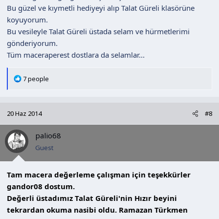
Bu güzel ve kıymetli hediyeyi alıp Talat Güreli klasörüne
koyuyorum.
Bu vesileyle Talat Güreli üstada selam ve hürmetlerimi
gönderiyorum.
Tüm maceraperest dostlara da selamlar...
T
7 people
e
p
k
20 Haz 2014
#8
i
l
palio68
e
r
Guest
:
Tam macera değerleme çalışman için teşekkürler
gandor08 dostum.
Değerli üstadımız Talat Güreli'nin Hızır beyini
tekrardan okuma nasibi oldu. Ramazan Türkmen