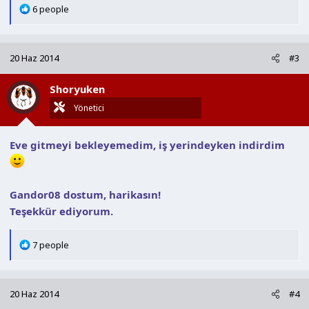
T
6 people
e
p
k
20 Haz 2014
#3
i
l
Shoryuken
e
r
Yönetici
:
Eve gitmeyi bekleyemedim, iş yerindeyken indirdim
Gandor08 dostum, harikasın!
Teşekkür ediyorum.
T
7 people
e
p
k
20 Haz 2014
#4
i