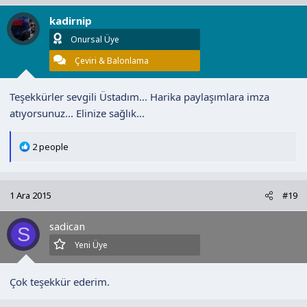
l
kadirnip
e
r
Onursal Üye
:
Çeviri & Balonlama
Teşekkürler sevgili Üstadım... Harika paylaşımlara imza
atıyorsunuz... Elinize sağlık...
T
2 people
e
p
k
1 Ara 2015
#19
i
l
sadican
e
S
r
Yeni Üye
:
Çok teşekkür ederim.