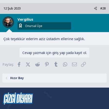
12 Şub 2023
#28
Vergilius
Onursal Üye
Çok teşekkür ederim aziz üstadım ellerine sağlık.
Cevap yazmak için giriş yap yada kayıt ol.
Facebook
X (Twitter)
Reddit
Pinterest
Tumblr
WhatsApp
E-posta
Link
Paylaş:
Hızır Bey