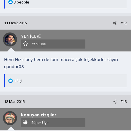
T
3 people
e
p
k
11 Ocak 2015
#12
i
l
YENİÇERİ
e
r
Yeni Üye
:
Hem Hızır bey hem de tam macera çok teşekkürler sayın
gandor08
T
1 kişi
e
p
k
18 Mar 2015
#13
i
l
konuşan çizgiler
e
r
Süper Üye
: