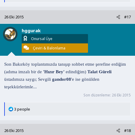
e
p
k
26 Eki 2015
#17
i
l
hggurak
e
r
Onursal Üye
:
Çeviri & Balonlama
Son Bakırköy toplantımızda tanışıp sohbet etme şerefine erdiğim
(adıma imzalı bir de
'Hızır Bey'
edindiğim)
Talat Güreli
üstadımıza saygı; Sevgili
gandor08
'e ise gönülden
teşekkürlerimle...
Son düzenleme:
26 Eki 2015
T
3 people
e
p
k
26 Eki 2015
#18
i