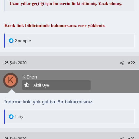
Uzun yıllar geçtiği için bu eserin linki silinmiş. Yazık olmuş.
Kırık link bildiriminde bulunursanız eser yüklenir.
T
2 people
e
p
k
25 Şub 2020
#22
i
l
K.Eren
e
K
r
Aktif Üye
:
İndirme linki yok galiba. Bir bakarmısınız.
T
1 kişi
e
p
k
25 Şub 2020
#23