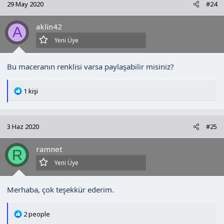
29 May 2020
#24
i
l
aklin42
e
A
r
Yeni Üye
:
Bu maceranın renklisi varsa paylaşabilir misiniz?
T
1 kişi
e
p
k
3 Haz 2020
#25
i
l
ramnet
e
R
r
Yeni Üye
:
Merhaba, çok teşekkür ederim.
T
2 people
e