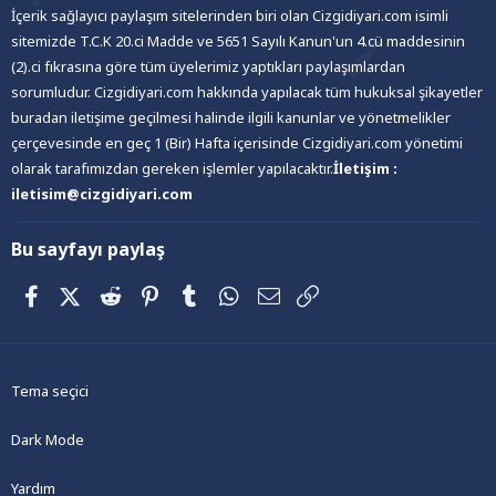
İçerik sağlayıcı paylaşım sitelerinden biri olan Cizgidiyari.com isimli
sitemizde T.C.K 20.ci Madde ve 5651 Sayılı Kanun'un 4.cü maddesinin
(2).ci fıkrasına göre tüm üyelerimiz yaptıkları paylaşımlardan
sorumludur. Cizgidiyari.com hakkında yapılacak tüm hukuksal şikayetler
buradan iletişime geçilmesi halinde ilgili kanunlar ve yönetmelikler
çerçevesinde en geç 1 (Bir) Hafta içerisinde Cizgidiyari.com yönetimi
olarak tarafımızdan gereken işlemler yapılacaktır.
İletişim :
iletisim@cizgidiyari.com
Bu sayfayı paylaş
Facebook
X (Twitter)
Reddit
Pinterest
Tumblr
WhatsApp
E-posta
Link
Tema seçici
Dark Mode
Yardım