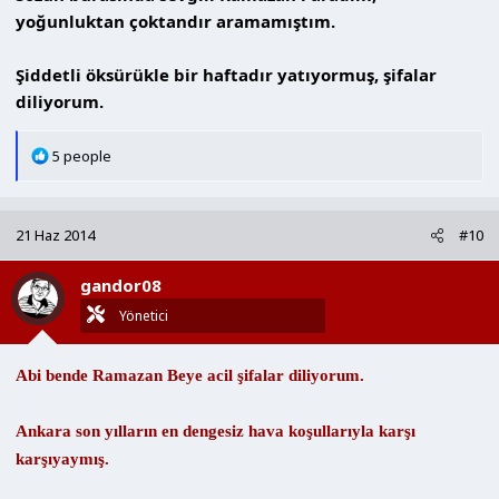
yoğunluktan çoktandır aramamıştım.
Şiddetli öksürükle bir haftadır yatıyormuş, şifalar
diliyorum.
T
5 people
e
p
k
21 Haz 2014
#10
i
l
gandor08
e
r
Yönetici
:
Abi bende Ramazan Beye acil şifalar diliyorum.
Ankara son yılların en dengesiz hava koşullarıyla karşı
karşıyaymış.