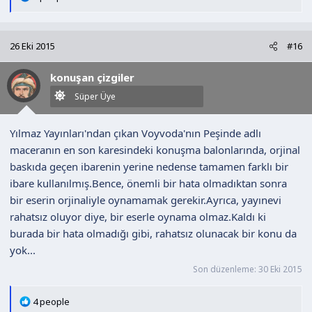
e
p
k
26 Eki 2015
#16
i
l
konuşan çizgiler
e
r
Süper Üye
:
Yılmaz Yayınları'ndan çıkan Voyvoda'nın Peşinde adlı
maceranın en son karesindeki konuşma balonlarında, orjinal
baskıda geçen ibarenin yerine nedense tamamen farklı bir
ibare kullanılmış.Bence, önemli bir hata olmadıktan sonra
bir eserin orjinaliyle oynamamak gerekir.Ayrıca, yayınevi
rahatsız oluyor diye, bir eserle oynama olmaz.Kaldı ki
burada bir hata olmadığı gibi, rahatsız olunacak bir konu da
yok...
Son düzenleme:
30 Eki 2015
T
4 people