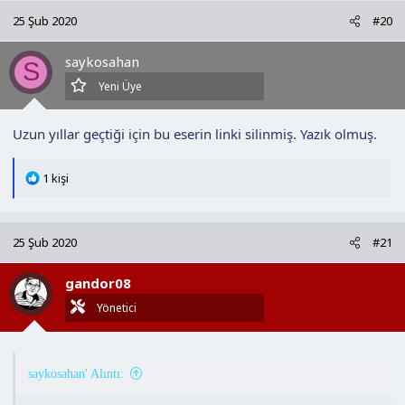
25 Şub 2020
#20
saykosahan
S
Yeni Üye
Uzun yıllar geçtiği için bu eserin linki silinmiş. Yazık olmuş.
T
1 kişi
e
p
k
25 Şub 2020
#21
i
l
gandor08
e
r
Yönetici
:
saykosahan' Alıntı: