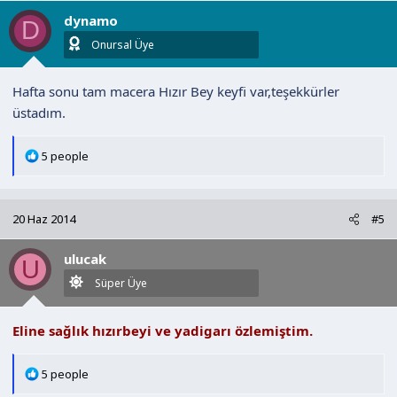
l
dynamo
e
D
r
Onursal Üye
:
Hafta sonu tam macera Hızır Bey keyfi var,teşekkürler
üstadım.
T
5 people
e
p
k
20 Haz 2014
#5
i
l
ulucak
e
U
r
Süper Üye
:
Eline sağlık hızırbeyi ve yadigarı özlemiştim.
T
5 people
e