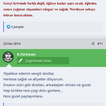
Gerçi Artvinde farklı değil, öğleye kadar aşırı sıcak, öğleden
sonra yağmur akşamları rüzgar ve soğuk. Nerdeyse sobayı
tekrar kuracaktım.
T
3 people
e
p
k
22 Haz 2014
#11
i
l
R.Türkmen
e
r
Çizgi Roman Ustası
:
Teşekkür ederim sevgili dostlar.
Herkese sağlık ve afiyetler diliyorum.
İnsanın sizin gibi dostları, arkadaşları olması ne güzel.
Hep birlikte nice çizgi dolu günlere...
Nice güzel paylaşımlara..