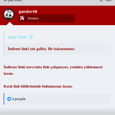
i
l
gandor08
e
r
Yönetici
:
pukay' Alıntı:
İndirme linki yok galiba. Bir bakarmısınız.
İndirme linki mevcutta link çalışmıyor, yeniden yüklenmesi
lazım.
Kırık link bildiriminde bulunmanız lazım.
T
3 people
e
p
k