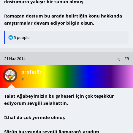
dostumuza yakışır bir sunun olmuş.
Ramazan dostum bu arada belirtiğin konu hakkında
araştırmalar devam ediyor bilgin olsun.
T
5 people
e
p
k
21 Haz 2014
#9
i
l
profesör
e
r
#
:
Talat Ağabeyimizin bu şaheseri için çok teşekkür
ediyorum sevgili Selahattin.
İthaf da çok yerinde olmuş
Sözün burasında sevgili Ramazan'ı aradım,