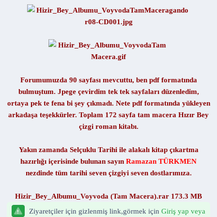
n
h
i
Forumumuzda 90 sayfası mevcuttu, ben pdf formatında
bulmuştum. Jpege çevirdim tek tek sayfaları düzenledim,
ortaya pek te fena bi şey çıkmadı. Nete pdf formatında yükleyen
arkadaşa teşekkürler. Toplam 172 sayfa tam macera Hızır Bey
çizgi roman kitabı.
Yakın zamanda Selçuklu Tarihi ile alakalı kitap çıkartma
hazırlığı içerisinde bulunan sayın
Ramazan TÜRKMEN
nezdinde tüm tarihi seven çizgiyi seven dostlarımıza.
Hizir_Bey_Albumu_Voyvoda (Tam Macera).rar 173.3 MB
Ziyaretçiler için gizlenmiş link,görmek için
Giriş yap veya