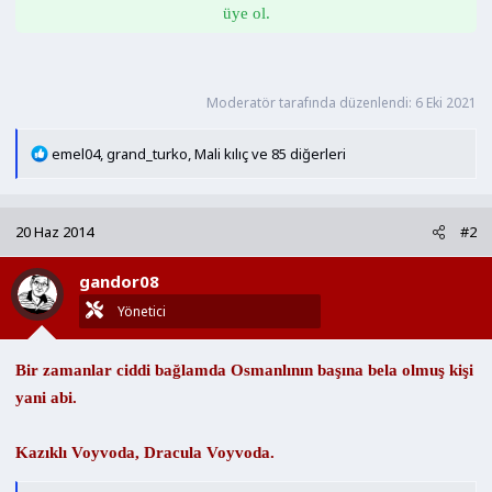
üye ol.
Moderatör tarafında düzenlendi:
6 Eki 2021
T
emel04
,
grand_turko
,
Mali kılıç
ve 85 diğerleri
e
p
k
20 Haz 2014
#2
i
l
gandor08
e
r
Yönetici
:
Bir zamanlar ciddi bağlamda Osmanlının başına bela olmuş kişi
yani abi.
Kazıklı Voyvoda, Dracula Voyvoda.