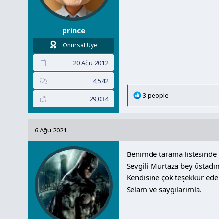
prince
Onursal Üye
20 Ağu 2012
4,542
T
3 people
29,034
e
p
k
6 Ağu 2021
i
l
Benimde tarama listesinde 
e
r
Sevgili Murtaza bey üstadı
:
Kendisine çok teşekkür ede
Selam ve saygılarımla.