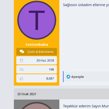
Sağlosın üstadım ellerine y
e
T
r
:
tontonbaba
Çeviri & Balonlama
30 Haz 2018
198
T
4 people
8,687
e
p
k
23 Ocak 2021
i
l
Teşekkür ederim Sayın Mur
e