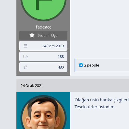
faqeacc
Kıdemli Üye
24 Tem 2019
188
T
2 people
480
e
p
k
24 Ocak 2021
i
l
Olağan üstü harika çizgilerl
e
r
Teşekkürler üstadım.
: