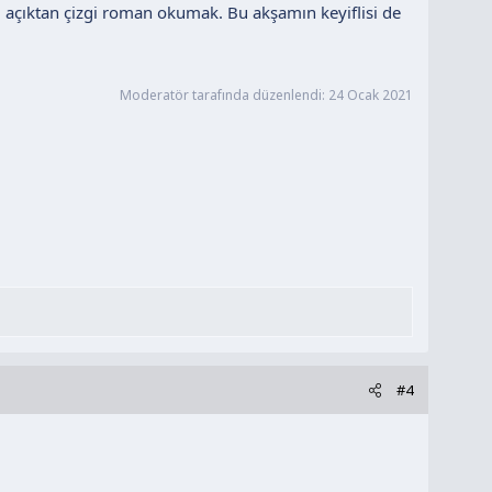
k) açıktan çizgi roman okumak. Bu akşamın keyiflisi de
Moderatör tarafında düzenlendi:
24 Ocak 2021
#4