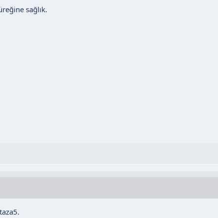
üreğine sağlık.
taza5.