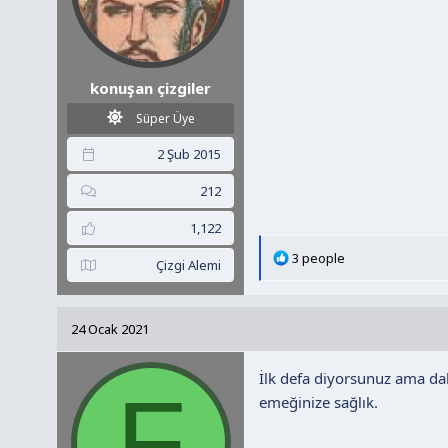
konuşan çizgiler
Süper Üye
2 Şub 2015
212
1,122
T
3 people
Çizgi Alemi
e
p
k
24 Ocak 2021
i
l
İlk defa diyorsunuz ama dah
e
F
r
emeğinize sağlık.
: