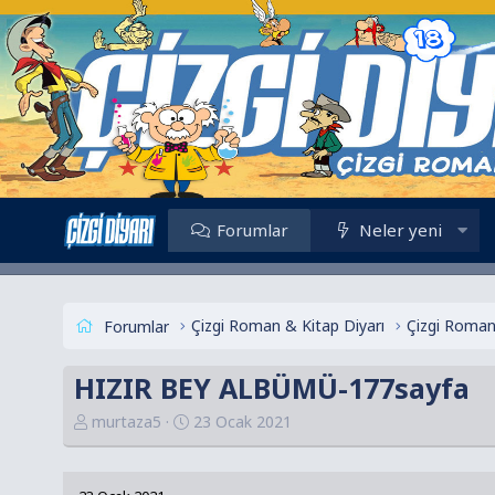
Forumlar
Neler yeni
Çizgi Roman & Kitap Diyarı
Çizgi Roman
Forumlar
HIZIR BEY ALBÜMÜ-177sayfa
K
B
murtaza5
23 Ocak 2021
o
a
n
ş
u
l