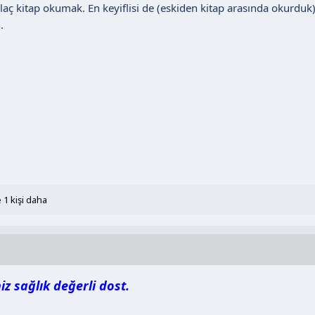
ilaç kitap okumak. En keyiflisi de (eskiden kitap arasında okurdu
.
 1 kişi daha
iz sağlık değerli dost.