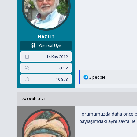
HACILI
Onursal Üye
14 Kas 2012
2,892
T
3 people
10,878
e
p
k
24 Ocak 2021
i
l
Forumumuzda daha önce bu i
e
r
paylaşımdaki aynı sayfa ile 
: