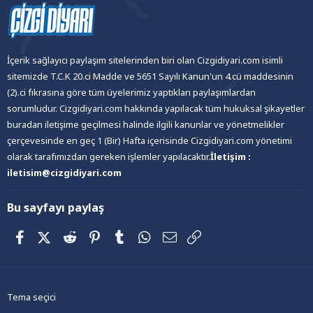
İçerik sağlayıcı paylaşım sitelerinden biri olan Cizgidiyari.com isimli
sitemizde T.C.K 20.ci Madde ve 5651 Sayılı Kanun'un 4.cü maddesinin
(2).ci fıkrasına göre tüm üyelerimiz yaptıkları paylaşımlardan
sorumludur. Cizgidiyari.com hakkında yapılacak tüm hukuksal şikayetler
buradan iletişime geçilmesi halinde ilgili kanunlar ve yönetmelikler
çerçevesinde en geç 1 (Bir) Hafta içerisinde Cizgidiyari.com yönetimi
olarak tarafımızdan gereken işlemler yapılacaktır.
İletişim :
iletisim@cizgidiyari.com
Bu sayfayı paylaş
Facebook
X (Twitter)
Reddit
Pinterest
Tumblr
WhatsApp
E-posta
Link
Tema seçici