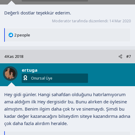
:
Değerli dostlar teşekkür ederim.
Moderatör tarafında düzenlendi:
14 Mar 2020
T
2 people
e
p
k
4 Kas 2018
#7
i
l
ertuga
e
r
Onursal Üye
:
Hey gidi günler. Hangi sahafdan olduğunu hatırlamıyorum
ama aldığım ilk Hey dergisidir bu. Bunu alırken de öylesine
almıştım. Benim ilgim daha çok tv ve sinemaydı. Şimdi bu
kadar değer kazanacağını bilseydim siteye kazandırma adına
çok daha fazla alırdım heralde.