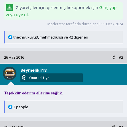
n
h
Ziyaretçiler için gizlenmiş link,görmek için
Giriş yap
i
veya üye ol.
Moderatör tarafında düzenlendi:
11 Ocak 2024
T
tnecniv
,
kuyu3
,
mehmethulisi
ve 42 diğerleri
e
p
k
26 Haz 2016
#2
i
l
Beymelikli18
e
r
Onursal Üye
:
Teşekkür ederim ellerine sağlık.
T
3 people
e
p
k