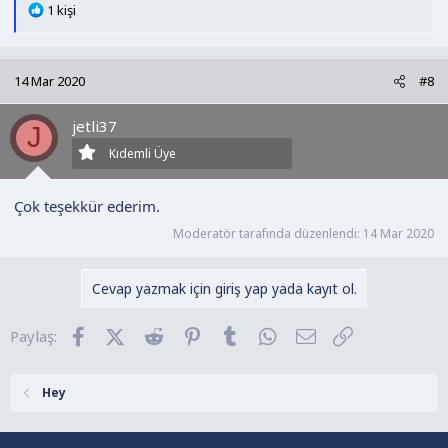
T
1 kişi
e
p
k
14 Mar 2020
#8
i
l
jetli37
e
J
r
Kıdemli Üye
:
Çok teşekkür ederim.
Moderatör tarafında düzenlendi:
14 Mar 2020
Cevap yazmak için giriş yap yada kayıt ol.
Facebook
X (Twitter)
Reddit
Pinterest
Tumblr
WhatsApp
E-posta
Link
Paylaş:
Hey