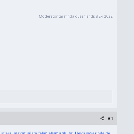
Moderatör tarafında düzenlendi:
8 Eki 2022
#4
kurtlara, maymunlara falan alışmıştık, bu Heidi sayesinde de