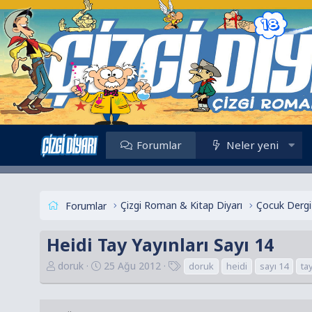
Forumlar
Neler yeni
Çizgi Roman & Kitap Diyarı
Çocuk Dergi 
Forumlar
Heidi Tay Yayınları Sayı 14
K
B
E
doruk
25 Ağu 2012
doruk
heidi
sayı 14
ta
o
a
t
n
ş
i
u
l
k