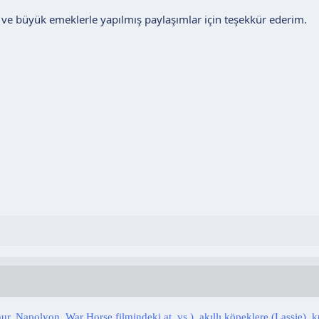
 ve büyük emeklerle yapılmış paylaşımlar için teşekkür ederim.
mur, Napolyon, War Horse filmindeki at, vs.), akıllı köpeklere (Lassie), 