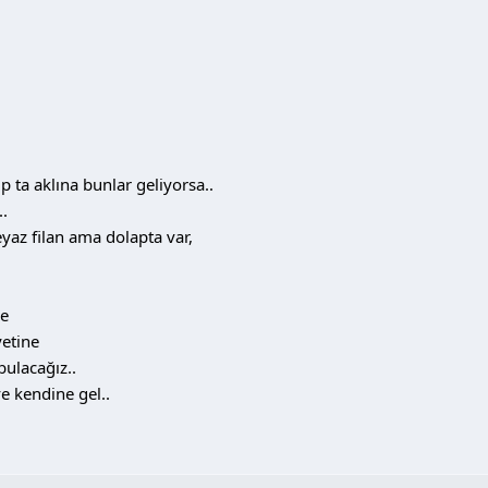
p ta aklına bunlar geliyorsa..
.
eyaz filan ama dolapta var,
ye
etine
bulacağız..
e kendine gel..