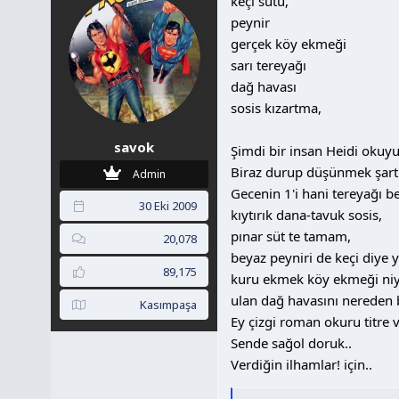
keçi sütü,
e
r
peynir
:
gerçek köy ekmeği
sarı tereyağı
dağ havası
sosis kızartma,
savok
Şimdi bir insan Heidi okuyu
Biraz durup düşünmek şart.
Admin
Gecenin 1'i hani tereyağı b
30 Eki 2009
kıytırık dana-tavuk sosis,
pınar süt te tamam,
20,078
beyaz peyniri de keçi diye 
89,175
kuru ekmek köy ekmeği niy
ulan dağ havasını nereden 
Kasımpaşa
Ey çizgi roman okuru titre v
Sende sağol doruk..
Verdiğin ilhamlar! için..