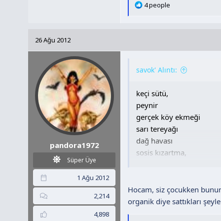
T
4 people
e
p
k
26 Ağu 2012
i
l
e
savok' Alıntı:
r
:
keçi sütü,
peynir
gerçek köy ekmeği
sarı tereyağı
dağ havası
pandora1972
sosis kızartma,
Süper Üye
Şimdi bir insan Heidi oku
1 Ağu 2012
Biraz durup düşünmek şa
Hocam, siz çocukken bunun 
2,214
Gecenin 1'i hani tereyağı
organik diye sattıkları şeyl
kıytırık dana-tavuk sosis,
4,898