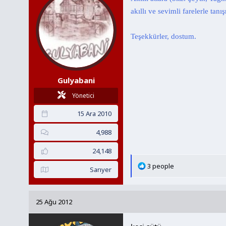
r
akıllı ve sevimli farelerle tanı
:
Teşekkürler, dostum.
Gulyabani
Yönetici
15 Ara 2010
4,988
24,148
T
3 people
Sarıyer
e
p
k
25 Ağu 2012
i
l