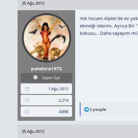
25 Ağu 2012
i
l
Yok hocam Alpler'de ev yo
e
r
ekmeği isterim. Ayrıca Bir "
:
kokusu... Daha sayayım mı? 
pandora1972
Süper Üye
1 Ağu 2012
2,214
T
5 people
4,898
e
p
k
25 Ağu 2012
i