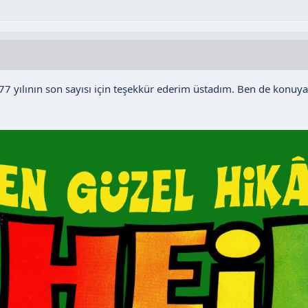
e ye
niyetine
n bulacağız..
e ve kendine gel..
 77 yılının son sayısı için teşekkür ederim üstadım. Ben de konuya