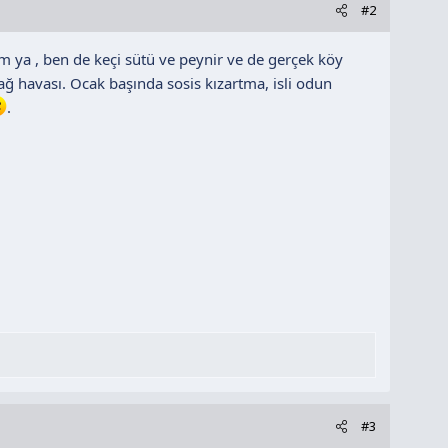
#2
im ya , ben de keçi sütü ve peynir ve de gerçek köy
dağ havası. Ocak başında sosis kızartma, isli odun
.
#3