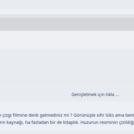
Genişletmek için tıkla ...
yup ta aklına bunlar geliyorsa..
rt..
çizgi filmine denk gelmediniz mi ? Görünüşte sıfır lüks ama ben
 beyaz filan ama dolapta var,
erin kaynağı, ha fazladan bir de kitaplık. Huzurun resminin çizildiği