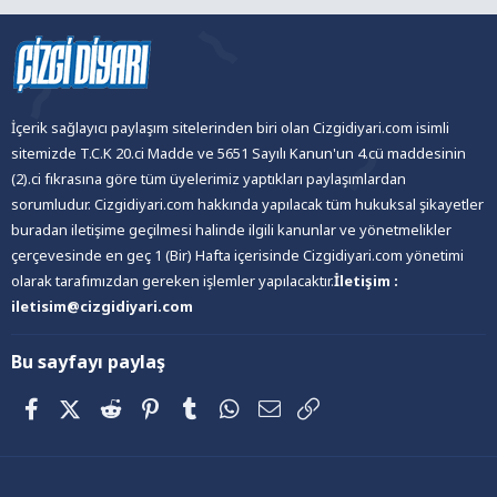
İçerik sağlayıcı paylaşım sitelerinden biri olan Cizgidiyari.com isimli
sitemizde T.C.K 20.ci Madde ve 5651 Sayılı Kanun'un 4.cü maddesinin
(2).ci fıkrasına göre tüm üyelerimiz yaptıkları paylaşımlardan
sorumludur. Cizgidiyari.com hakkında yapılacak tüm hukuksal şikayetler
buradan iletişime geçilmesi halinde ilgili kanunlar ve yönetmelikler
çerçevesinde en geç 1 (Bir) Hafta içerisinde Cizgidiyari.com yönetimi
olarak tarafımızdan gereken işlemler yapılacaktır.
İletişim :
iletisim@cizgidiyari.com
Bu sayfayı paylaş
Facebook
X (Twitter)
Reddit
Pinterest
Tumblr
WhatsApp
E-posta
Link