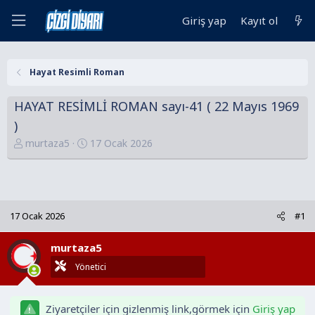
Giriş yap
Kayıt ol
Hayat Resimli Roman
HAYAT RESİMLİ ROMAN sayı-41 ( 22 Mayıs 1969
)
K
B
murtaza5
17 Ocak 2026
o
a
n
ş
u
l
y
a
17 Ocak 2026
#1
u
n
B
g
murtaza5
a
ı
ş
ç
Yönetici
l
t
a
a
Ziyaretçiler için gizlenmiş link,görmek için
Giriş yap
t
r