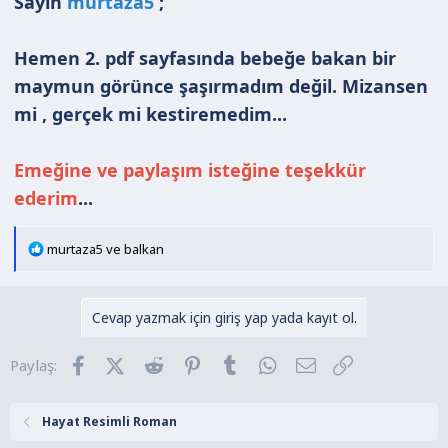
Sayın
murtaza5
;
Hemen 2. pdf sayfasında bebeğe bakan bir
maymun görünce şaşırmadım değil. Mizansen
mi , gerçek mi kestiremedim...
Emeğine ve paylaşım isteğine teşekkür
ederim
...
T
murtaza5
ve
balkan
e
p
k
Cevap yazmak için giriş yap yada kayıt ol.
i
l
Facebook
X (Twitter)
Reddit
Pinterest
Tumblr
WhatsApp
E-posta
Link
Paylaş:
e
r
:
Hayat Resimli Roman