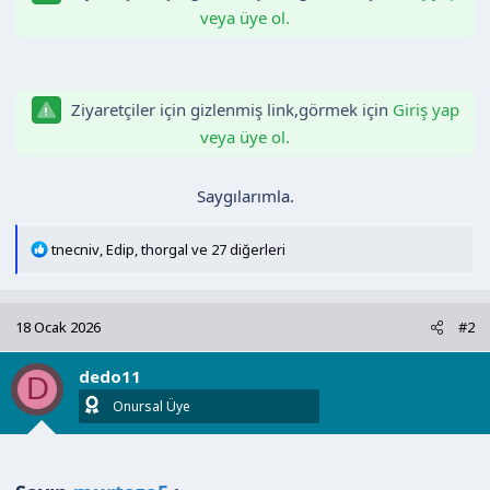
veya üye ol.
a
i
n
h
i
Ziyaretçiler için gizlenmiş link,görmek için
Giriş yap
veya üye ol.
Saygılarımla.​
T
tnecniv
,
Edip
,
thorgal
ve 27 diğerleri
e
p
k
18 Ocak 2026
#2
i
l
dedo11
e
D
r
Onursal Üye
: