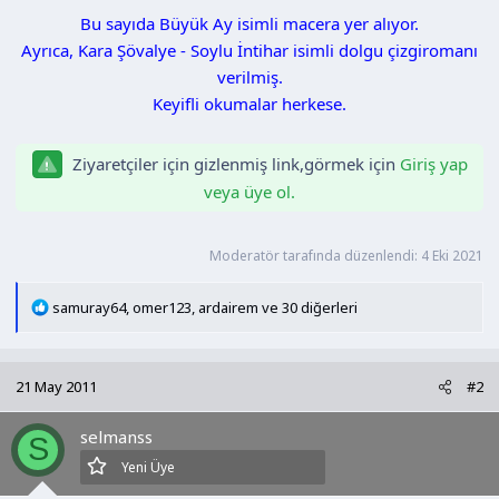
n
h
Bu sayıda Büyük Ay isimli macera yer alıyor.
i
Ayrıca, Kara Şövalye - Soylu İntihar isimli dolgu çizgiromanı
verilmiş.
Keyifli okumalar herkese.
Ziyaretçiler için gizlenmiş link,görmek için
Giriş yap
veya üye ol.
Moderatör tarafında düzenlendi:
4 Eki 2021
T
samuray64
,
omer123
,
ardairem
ve 30 diğerleri
e
p
k
21 May 2011
#2
i
l
selmanss
e
S
r
Yeni Üye
: