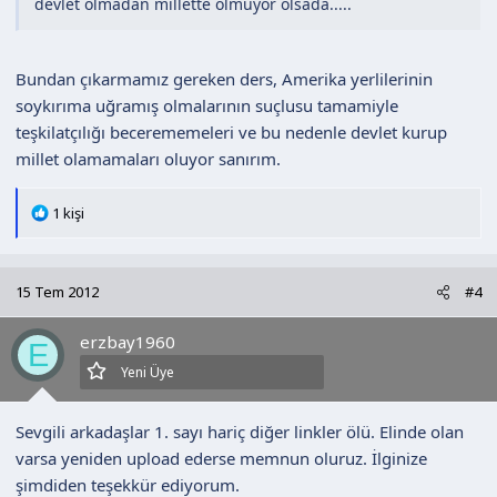
devlet olmadan millette olmuyor olsada.....
Bundan çıkarmamız gereken ders, Amerika yerlilerinin
soykırıma uğramış olmalarının suçlusu tamamiyle
teşkilatçılığı becerememeleri ve bu nedenle devlet kurup
millet olamamaları oluyor sanırım.
T
1 kişi
e
p
k
15 Tem 2012
#4
i
l
erzbay1960
e
E
r
Yeni Üye
:
Sevgili arkadaşlar 1. sayı hariç diğer linkler ölü. Elinde olan
varsa yeniden upload ederse memnun oluruz. İlginize
şimdiden teşekkür ediyorum.