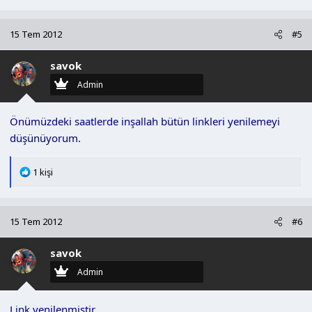
15 Tem 2012
#5
savok
Admin
Önümüzdeki saatlerde inşallah bütün linkleri yenilemeyi
düşünüyorum.
T
1 kişi
e
p
k
15 Tem 2012
#6
i
l
savok
e
r
Admin
:
Link yenilenmiştir.