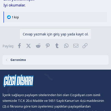
İyi okumalar.
T
1 kişi
e
p
k
Cevap yazmak için giriş yap yada kayıt ol.
i
l
Facebook
X (Twitter)
Reddit
Pinterest
Tumblr
WhatsApp
E-posta
Link
Paylaş:
e
r
:
Geronimo
İçerik sağlayıcı paylaşım sitelerinden biri olan Cizgidiyari.com isimli
sitemizde T.C.K 20.ci Madde ve 5651 Sayılı Kanun'un 4.cü maddesinin
(2).ci fıkrasına göre tüm üyelerimiz yaptıkları paylaşımlardan