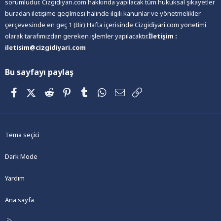
sorumludur. Cizgidiyari.com hakkında yapılacak tüm hukuksal şikayetler
buradan iletişime geçilmesi halinde ilgili kanunlar ve yönetmelikler
çerçevesinde en geç 1 (Bir) Hafta içerisinde Cizgidiyari.com yönetimi
olarak tarafımızdan gereken işlemler yapılacaktır.
İletişim :
iletisim@cizgidiyari.com
Bu sayfayı paylaş
Facebook
X (Twitter)
Reddit
Pinterest
Tumblr
WhatsApp
E-posta
Link
Tema seçici
Dark Mode
Yardım
Ana sayfa
R