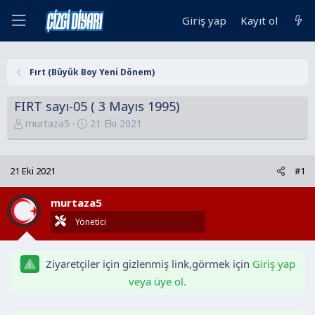
Giriş yap
Kayıt ol
Fırt (Büyük Boy Yeni Dönem)
FIRT sayı-05 ( 3 Mayıs 1995)
K
B
murtaza5
21 Eki 2021
o
a
n
ş
u
l
21 Eki 2021
#1
y
a
u
n
murtaza5
B
g
Yönetici
a
ı
ş
ç
l
t
Ziyaretçiler için gizlenmiş link,görmek için
Giriş yap
a
a
veya üye ol.
t
r
a
i