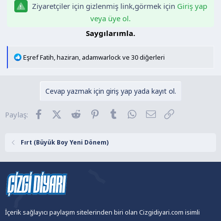
Ziyaretçiler için gizlenmiş link,görmek için
Giriş yap
n
h
i
veya üye ol.
Saygılarımla.​
T
Eşref Fatih
,
haziran
,
adamwarlock
ve 30 diğerleri
e
p
k
Cevap yazmak için giriş yap yada kayıt ol.
i
l
Facebook
X (Twitter)
Reddit
Pinterest
Tumblr
WhatsApp
E-posta
Link
Paylaş:
e
r
:
Fırt (Büyük Boy Yeni Dönem)
İçerik sağlayıcı paylaşım sitelerinden biri olan Cizgidiyari.com isimli