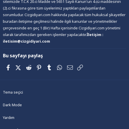
sitemizde T.C.K 20.ci Madde ve 5651 Sayılı Kanun'un 4.cü maddesinin
(2).ci fıkrasına göre tüm üyelerimiz yaptıkları paylaşımlardan
sorumludur. Cizgidiyari.com hakkında yapılacak tüm hukuksal şikayetler
buradan iletişime geçilmesi halinde ilgili kanunlar ve yönetmelikler
çerçevesinde en geç 1 (Bir) Hafta içerisinde Cizgidiyari.com yönetimi
olarak tarafımızdan gereken işlemler yapılacaktır.
İletişim :
iletisim@cizgidiyari.com
Bu sayfayı paylaş
Facebook
X (Twitter)
Reddit
Pinterest
Tumblr
WhatsApp
E-posta
Link
Tema seçici
Dark Mode
Yardım