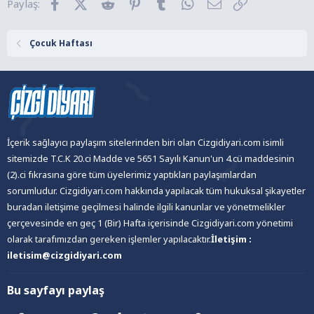
Facebook
X (Twitter)
Reddit
Pinterest
Tumblr
WhatsApp
E-posta
Link
Paylaş:
e
r
:
Çocuk Haftası
İçerik sağlayıcı paylaşım sitelerinden biri olan Cizgidiyari.com isimli
sitemizde T.C.K 20.ci Madde ve 5651 Sayılı Kanun'un 4.cü maddesinin
(2).ci fıkrasına göre tüm üyelerimiz yaptıkları paylaşımlardan
sorumludur. Cizgidiyari.com hakkında yapılacak tüm hukuksal şikayetler
buradan iletişime geçilmesi halinde ilgili kanunlar ve yönetmelikler
çerçevesinde en geç 1 (Bir) Hafta içerisinde Cizgidiyari.com yönetimi
olarak tarafımızdan gereken işlemler yapılacaktır.
İletişim :
iletisim@cizgidiyari.com
Bu sayfayı paylaş