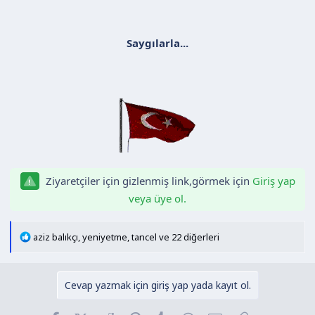
Saygılarla...
Ziyaretçiler için gizlenmiş link,görmek için
Giriş yap
veya üye ol.
T
aziz balıkçı
,
yeniyetme
,
tancel
ve 22 diğerleri
e
p
k
Cevap yazmak için giriş yap yada kayıt ol.
i
l