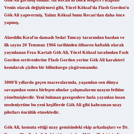
Gök Ali görmüş oldum. Ali Recan'ın Buck Rogers'ı Kaptan
Venüs olarak değiştirmesi gibi, Yücel Köksal'da Flash Gordon'u
Gök Ali yapıvermiş. Yalnız Köksal bunu Recan'dan daha önce
yapmış.
Alaeddin Kıral'ın damadı Sedat Tuncay tararından basılan ve
ilk sayısı 20 Temmuz 1966 tarihinden itibaren haftalık olarak
yayınlanan Feza Kartalı Gök Ali, Yücel Köksal tarafından Fash
Gordon serüvenlerine Flash Gordon yerine Gök Ali karakteri
konularak çizilen bir bilimkurgu çizgiromanıdır.
3000'li yıllarda geçen maceralarında, yaşanılan son dünya
savaşından sonra birleşen uluslar çalışmalarını uzayın fethine
yöneltmişlerdir. Yeni bulunan gezegenlere hızla yayınlan insan
medeniyetine bu yeni keşiflerde Gök Ali gibi kahraman uzay
pilotları öncülük etmektedir.
Gök Ali, komuta ettiği uzay gemisindeki ekip arkadaşları ve Dr.