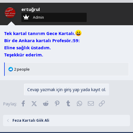
l
ertuğrul
e
r
Admin
:
Tek kartal tanırım Gece Kartalı.
Bir de Ankara kartalı Profesör.:59:
Eline sağlık üstadım.
Teşekkür ederim.
T
2 people
e
p
k
Cevap yazmak için giriş yap yada kayıt ol.
i
l
Facebook
X (Twitter)
Reddit
Pinterest
Tumblr
WhatsApp
E-posta
Link
Paylaş:
e
r
:
Feza Kartalı Gök Ali