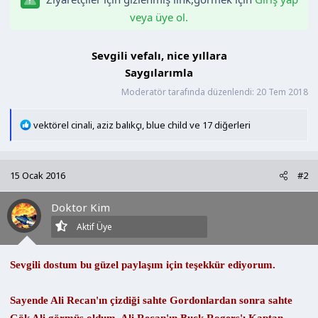
n
h
veya üye ol.
i
Sevgili vefalı, nice yıllara
Saygılarımla​
Moderatör tarafında düzenlendi:
20 Tem 2018
T
vektörel cinali
,
aziz balıkçı
,
blue child
ve 17 diğerleri
e
p
k
15 Ocak 2016
#2
i
l
Doktor Kim
e
r
Aktif Üye
:
Sevgili dostum bu güzel paylaşım için teşekkür ediyorum.
Sayende Ali Recan'ın çizdiği sahte Gordonlardan sonra sahte