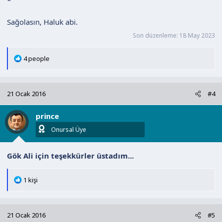
Sağolasın, Haluk abi.
Son düzenleme:
18 May 2023
T
4 people
e
p
k
21 Ocak 2016
#4
i
l
prince
e
r
Onursal Üye
:
Gök Ali için teşekkürler üstadım...
T
1 kişi
e
p
k
21 Ocak 2016
#5
i