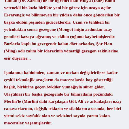
Yaman (Dr. Zarkof) ile bir öğrenci olan Hülya (Dale) isimli
yetenekli bir kızla birlikte yeni bir görev için uzaya açılır.
Esrarengiz ve bilinmeyen bir yıldıza daha önce gönderilen bir
başka ekibin peşinden gideceklerdir. Uzun ve tehlikeli bir
yolculuktan sonra gezegene (Mongo) inişin ardından uzay
gemileri kazaya uğramış ve ekibin çoğunu kaybetmişlerdir.
Buzlarla kaplı bu gezegende kalan dört arkadaş, Şor Han
(Ming) adlı zalim bir idarecinin yönettiği gezegen sakinlerine
esir düşerler...
Işınlanma kabininden, zaman ve mekan değiştiricilere kadar
çeşitli teknolojik araçların da maceralarda boy gösterdiği
başlık, birbirine geçen öyküler yumağıyla sürer gider.
Ulaştıkları bir başka gezegende bir bilimadamı pozundaki
Merlin'le (Murlin) dahi karşılaşan Gök Ali ve arkadaşları uzay
canavarlarının, değişik ırkların ve silahların arasında, her biri
yirmi sekiz sayfalık olan ve sekizinci sayıda yarım kalan
maceralar yaşamışlardır.