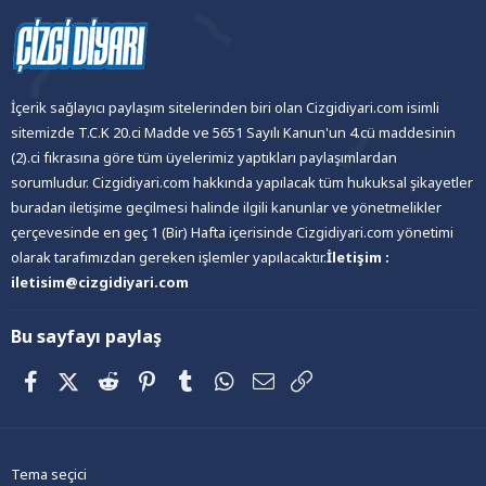
İçerik sağlayıcı paylaşım sitelerinden biri olan Cizgidiyari.com isimli
sitemizde T.C.K 20.ci Madde ve 5651 Sayılı Kanun'un 4.cü maddesinin
(2).ci fıkrasına göre tüm üyelerimiz yaptıkları paylaşımlardan
sorumludur. Cizgidiyari.com hakkında yapılacak tüm hukuksal şikayetler
buradan iletişime geçilmesi halinde ilgili kanunlar ve yönetmelikler
çerçevesinde en geç 1 (Bir) Hafta içerisinde Cizgidiyari.com yönetimi
olarak tarafımızdan gereken işlemler yapılacaktır.
İletişim :
iletisim@cizgidiyari.com
Bu sayfayı paylaş
Facebook
X (Twitter)
Reddit
Pinterest
Tumblr
WhatsApp
E-posta
Link
Tema seçici