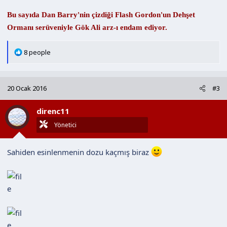
Bu sayıda Dan Barry'nin çizdiği Flash Gordon'un Dehşet
Ormanı serüveniyle Gök Ali arz-ı endam ediyor.
T
8 people
e
p
k
20 Ocak 2016
#3
i
l
direnc11
e
r
Yönetici
:
Sahiden esinlenmenin dozu kaçmış biraz