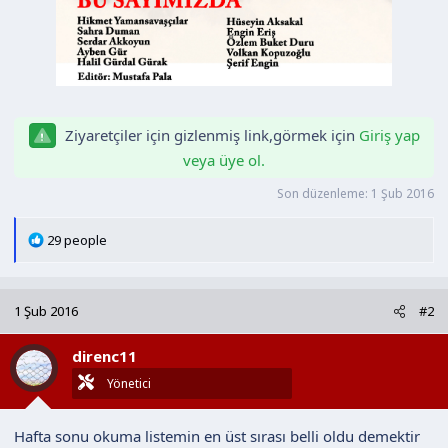
Ziyaretçiler için gizlenmiş link,görmek için
Giriş yap
veya üye ol.
Son düzenleme:
1 Şub 2016
T
29 people
e
p
k
1 Şub 2016
#2
i
l
direnc11
e
r
Yönetici
:
Hafta sonu okuma listemin en üst sırası belli oldu demektir