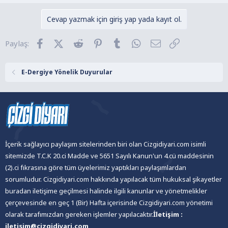
Cevap yazmak için giriş yap yada kayıt ol.
Facebook
X (Twitter)
Reddit
Pinterest
Tumblr
WhatsApp
E-posta
Link
Paylaş:
E-Dergiye Yönelik Duyurular
İçerik sağlayıcı paylaşım sitelerinden biri olan Cizgidiyari.com isimli
sitemizde T.C.K 20.ci Madde ve 5651 Sayılı Kanun'un 4.cü maddesinin
(2).ci fıkrasına göre tüm üyelerimiz yaptıkları paylaşımlardan
sorumludur. Cizgidiyari.com hakkında yapılacak tüm hukuksal şikayetler
buradan iletişime geçilmesi halinde ilgili kanunlar ve yönetmelikler
çerçevesinde en geç 1 (Bir) Hafta içerisinde Cizgidiyari.com yönetimi
olarak tarafımızdan gereken işlemler yapılacaktır.
İletişim :
iletisim@cizgidiyari.com