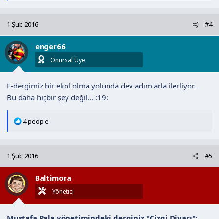
p
k
1 Şub 2016
#4
i
l
enger66
e
r
Onursal Üye
:
E-dergimiz bir ekol olma yolunda dev adımlarla ilerliyor...
Bu daha hiçbir şey değil... :19:
T
4 people
e
p
k
1 Şub 2016
#5
i
l
Baltimora
e
r
Yönetici
:
Mustafa Pala yönetimindeki derginiz "Çizgi Diyarı";