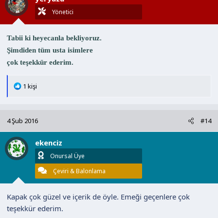
Yönetici
Tabii ki heyecanla bekliyoruz.
Şimdiden tüm usta isimlere
çok teşekkür ederim.
T
1 kişi
e
p
k
4 Şub 2016
#14
i
l
ekenciz
e
r
Onursal Üye
:
Çeviri & Balonlama
Kapak çok güzel ve içerik de öyle. Emeği geçenlere çok
teşekkür ederim.