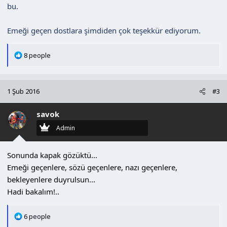
bu.
Emeği geçen dostlara şimdiden çok teşekkür ediyorum.
T
8 people
e
p
k
1 Şub 2016
#3
i
l
savok
e
r
Admin
:
Sonunda kapak gözüktü...
Emeği geçenlere, sözü geçenlere, nazı geçenlere,
bekleyenlere duyrulsun...
Hadi bakalım!..
T
6 people
e