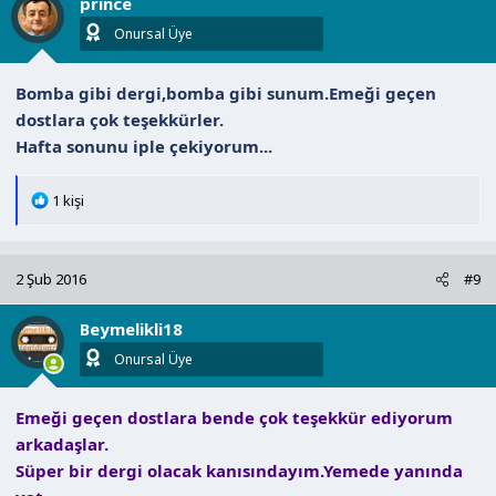
prince
e
r
Onursal Üye
:
Bomba gibi dergi,bomba gibi sunum.Emeği geçen
dostlara çok teşekkürler.
Hafta sonunu iple çekiyorum...
T
1 kişi
e
p
k
2 Şub 2016
#9
i
l
Beymelikli18
e
r
Onursal Üye
:
Emeği geçen dostlara bende çok teşekkür ediyorum
arkadaşlar.
Süper bir dergi olacak kanısındayım.Yemede yanında