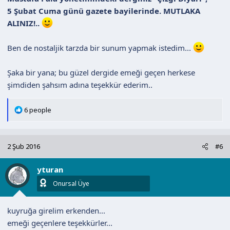
5 Şubat Cuma günü gazete bayilerinde.
MUTLAKA
ALINIZ!..
Ben de nostaljik tarzda bir sunum yapmak istedim...
Şaka bir yana; bu güzel dergide emeği geçen herkese
şimdiden şahsım adına teşekkür ederim..
T
6 people
e
p
k
2 Şub 2016
#6
i
l
yturan
e
r
Onursal Üye
:
kuyruğa girelim erkenden...
emeği geçenlere teşekkürler...