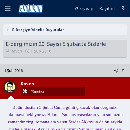
Giriş yap
Kayıt ol
E-Dergiye Yönelik Duyurular
E-dergimizin 20. Sayısı 5 şubatta Sizlerle
K
B
Raven
1 Şub 2016
o
a
n
ş
u
l
1 Şub 2016
#1
y
a
u
n
Raven
B
g
Yönetici
a
ı
ş
ç
Bütün dostları 5 Şubat Cuma günü çıkacak olan dergimizi
l
t
a
a
okumaya bekliyoruz. Hikmet Yamansavaşçılar'ın yanı sıra uzun
t
r
zamandır çizgi romana ara veren Serdar Akkoyun da bu sayıda
a
i
bizlerle olacak. Ayrıca öykü ve çizimi Sahra Duman'a ait olan