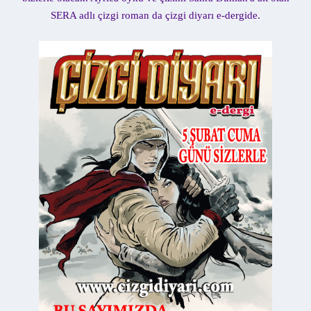
n
h
SERA adlı çizgi roman da çizgi diyarı e-dergide.
i