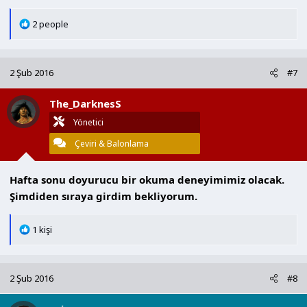
T
2 people
e
p
k
2 Şub 2016
#7
i
l
The_DarknesS
e
r
Yönetici
:
Çeviri & Balonlama
Hafta sonu doyurucu bir okuma deneyimimiz olacak.
Şimdiden sıraya girdim bekliyorum.
T
1 kişi
e
p
k
2 Şub 2016
#8
i
l