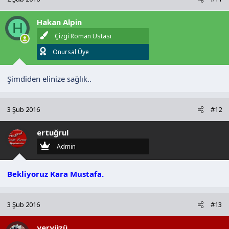
Hakan Alpin
H
Çizgi Roman Ustası
Onursal Üye
Şimdiden elinize sağlık..
3 Şub 2016
#12
ertuğrul
Admin
Bekliyoruz Kara Mustafa.
3 Şub 2016
#13
yeryüzü