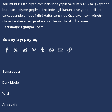
sorumludur. Cizgidiyari.com hakkında yapılacak tüm hukuksal şikayetler
buradan iletişime geçilmesi halinde ilgili kanunlar ve yönetmelikler
çerçevesinde en geç 1 (Bir) Hafta içerisinde Cizgidiyari.com yönetimi
olarak tarafımızdan gereken işlemler yapılacaktır.
İletişim :
iletisim@cizgidiyari.com
Bu sayfayı paylaş
Facebook
X (Twitter)
Reddit
Pinterest
Tumblr
WhatsApp
E-posta
Link
Tema seçici
Dark Mode
Yardım
Ana sayfa