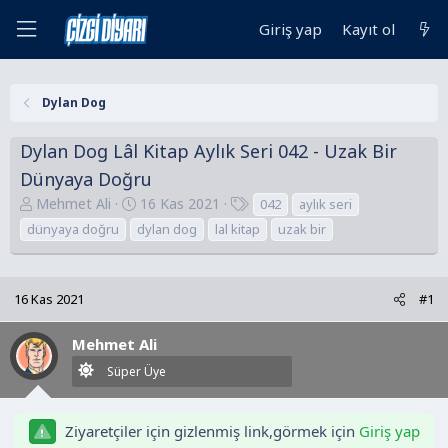
Giriş yap
Kayıt ol
Dylan Dog
Dylan Dog Lâl Kitap Aylık Seri 042 - Uzak Bir
Dünyaya Doğru
K
B
E
Mehmet Ali
16 Kas 2021
042
aylık seri
o
a
t
dünyaya doğru
dylan dog
lal kitap
uzak bir
n
ş
i
u
l
k
y
a
e
16 Kas 2021
#1
u
n
t
B
g
l
Mehmet Ali
a
ı
e
Süper Üye
ş
ç
r
l
t
a
a
Ziyaretçiler için gizlenmiş link,görmek için
Giriş yap
t
r