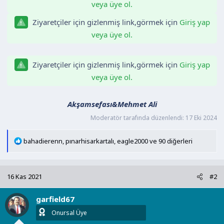
veya üye ol.
a
i
n
h
Ziyaretçiler için gizlenmiş link,görmek için
Giriş yap
i
veya üye ol.
Ziyaretçiler için gizlenmiş link,görmek için
Giriş yap
veya üye ol.
Akşamsefası&Mehmet Ali
Moderatör tarafında düzenlendi:
17 Eki 2024
T
bahadierenn
,
pınarhisarkartalı
,
eagle2000
ve 90 diğerleri
e
p
k
16 Kas 2021
#2
i
l
garfield67
e
r
Onursal Üye
: