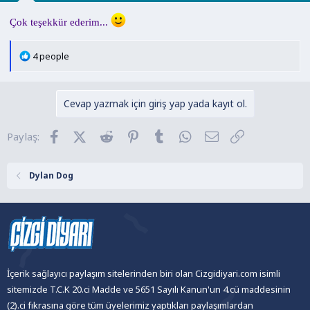
Çok teşekkür ederim...
T
4 people
e
p
k
Cevap yazmak için giriş yap yada kayıt ol.
i
l
Facebook
X (Twitter)
Reddit
Pinterest
Tumblr
WhatsApp
E-posta
Link
Paylaş:
e
r
:
Dylan Dog
İçerik sağlayıcı paylaşım sitelerinden biri olan Cizgidiyari.com isimli
sitemizde T.C.K 20.ci Madde ve 5651 Sayılı Kanun'un 4.cü maddesinin
(2).ci fıkrasına göre tüm üyelerimiz yaptıkları paylaşımlardan