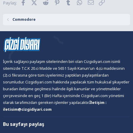
Facebook
X (Twitter)
Reddit
Pinterest
Tumblr
WhatsApp
E-posta
Link
Paylaş:
e
r
:
Commodore
İçerik sağlayıcı paylaşım sitelerinden biri olan Cizgidiyari.com isimli
sitemizde T.C.K 20.ci Madde ve 5651 Sayılı Kanun'un 4.cü maddesinin
(2).ci fıkrasına göre tüm üyelerimiz yaptıkları paylaşımlardan
sorumludur. Cizgidiyari.com hakkında yapılacak tüm hukuksal şikayetler
buradan iletişime geçilmesi halinde ilgili kanunlar ve yönetmelikler
çerçevesinde en geç 1 (Bir) Hafta içerisinde Cizgidiyari.com yönetimi
olarak tarafımızdan gereken işlemler yapılacaktır.
İletişim :
iletisim@cizgidiyari.com
Bu sayfayı paylaş