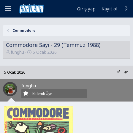
Giriş yap
Kayıt ol
Commodore
Commodore Sayı - 29 (Temmuz 1988)
K
B
funghu
5 Ocak 2026
o
a
n
ş
u
l
5 Ocak 2026
#1
y
a
u
n
funghu
B
g
Kıdemli Üye
a
ı
ş
ç
l
t
a
a
t
r
a
i