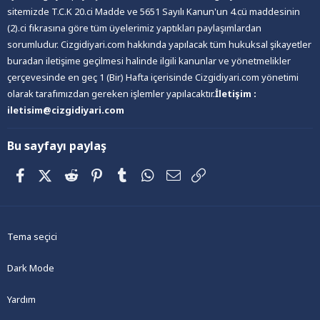
sitemizde T.C.K 20.ci Madde ve 5651 Sayılı Kanun'un 4.cü maddesinin
(2).ci fıkrasına göre tüm üyelerimiz yaptıkları paylaşımlardan
sorumludur. Cizgidiyari.com hakkında yapılacak tüm hukuksal şikayetler
buradan iletişime geçilmesi halinde ilgili kanunlar ve yönetmelikler
çerçevesinde en geç 1 (Bir) Hafta içerisinde Cizgidiyari.com yönetimi
olarak tarafımızdan gereken işlemler yapılacaktır.
İletişim :
iletisim@cizgidiyari.com
Bu sayfayı paylaş
Facebook
X (Twitter)
Reddit
Pinterest
Tumblr
WhatsApp
E-posta
Link
Tema seçici
Dark Mode
Yardım