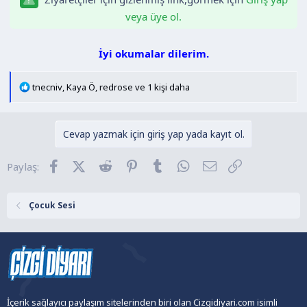
n
h
veya üye ol.
i
İyi okumalar dilerim.
T
tnecniv
,
Kaya Ö
,
redrose
ve 1 kişi daha
e
p
k
Cevap yazmak için giriş yap yada kayıt ol.
i
l
Facebook
X (Twitter)
Reddit
Pinterest
Tumblr
WhatsApp
E-posta
Link
Paylaş:
e
r
:
Çocuk Sesi
İçerik sağlayıcı paylaşım sitelerinden biri olan Cizgidiyari.com isimli