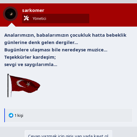
l
sarkomer
e
r
Yönetici
:
Analarımızın, babalarımızın çocukluk hatta bebeklik
günlerine denk gelen dergiler...
Bugünlere ulaşması bile neredeyse muzice...
Teşekkürler kardeşim;
sevgi ve saygılarımla...
T
1 kişi
e
p
k
Cevap yazmak için giriş yap yada kayıt ol.