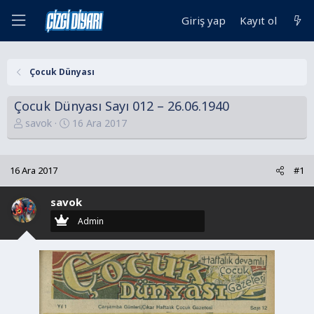
Giriş yap
Kayıt ol
Çocuk Dünyası
Çocuk Dünyası Sayı 012 – 26.06.1940
K
B
savok
16 Ara 2017
o
a
n
ş
u
l
16 Ara 2017
#1
y
a
u
n
savok
B
g
Admin
a
ı
ş
ç
l
t
a
a
t
r
a
i