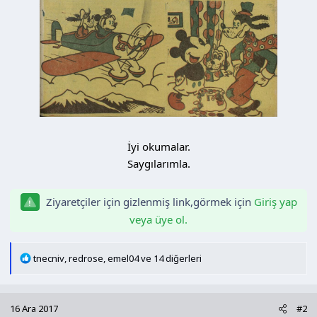
n
h
i
İyi okumalar.
Saygılarımla.
Ziyaretçiler için gizlenmiş link,görmek için
Giriş yap
veya üye ol.
T
tnecniv
,
redrose
,
emel04
ve 14 diğerleri
e
p
k
16 Ara 2017
#2
i