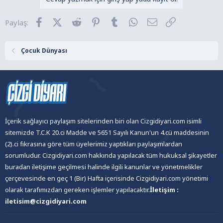
i
l
Facebook
X (Twitter)
Reddit
Pinterest
Tumblr
WhatsApp
E-posta
Link
Paylaş:
e
r
:
Çocuk Dünyası
İçerik sağlayıcı paylaşım sitelerinden biri olan Cizgidiyari.com isimli
sitemizde T.C.K 20.ci Madde ve 5651 Sayılı Kanun'un 4.cü maddesinin
(2).ci fıkrasına göre tüm üyelerimiz yaptıkları paylaşımlardan
sorumludur. Cizgidiyari.com hakkında yapılacak tüm hukuksal şikayetler
buradan iletişime geçilmesi halinde ilgili kanunlar ve yönetmelikler
çerçevesinde en geç 1 (Bir) Hafta içerisinde Cizgidiyari.com yönetimi
olarak tarafımızdan gereken işlemler yapılacaktır.
İletişim :
iletisim@cizgidiyari.com