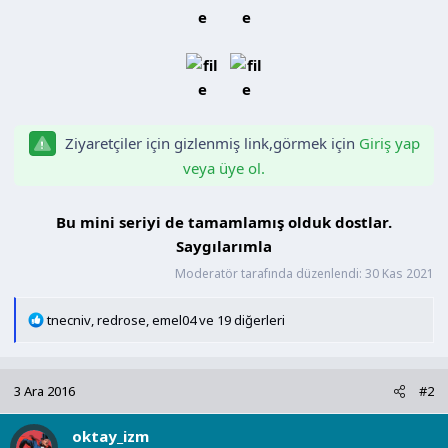
n
h
i
Ziyaretçiler için gizlenmiş link,görmek için
Giriş yap
veya üye ol.
Bu mini seriyi de tamamlamış olduk dostlar.
Saygılarımla​
Moderatör tarafında düzenlendi:
30 Kas 2021
T
tnecniv
,
redrose
,
emel04
ve 19 diğerleri
e
p
k
3 Ara 2016
#2
i
l
oktay_izm
e