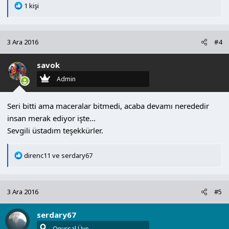
T
1 kişi
e
p
k
3 Ara 2016
#4
i
l
savok
e
r
Admin
:
Seri bitti ama maceralar bitmedi, acaba devamı nerededir
insan merak ediyor işte...
Sevgili üstadım teşekkürler.
T
direnc11
ve
serdary67
e
p
k
3 Ara 2016
#5
i
l
serdary67
e
r
Onursal Üye