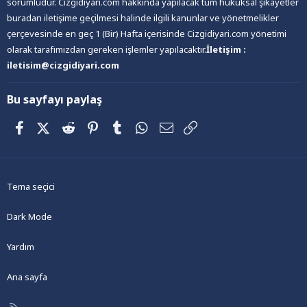
sorumludur. Cizgidiyari.com hakkında yapılacak tüm hukuksal şikayetler
buradan iletişime geçilmesi halinde ilgili kanunlar ve yönetmelikler
çerçevesinde en geç 1 (Bir) Hafta içerisinde Cizgidiyari.com yönetimi
olarak tarafımızdan gereken işlemler yapılacaktır.
İletişim :
iletisim@cizgidiyari.com
Bu sayfayı paylaş
Facebook
X (Twitter)
Reddit
Pinterest
Tumblr
WhatsApp
E-posta
Link
Tema seçici
Dark Mode
Yardım
Ana sayfa
R