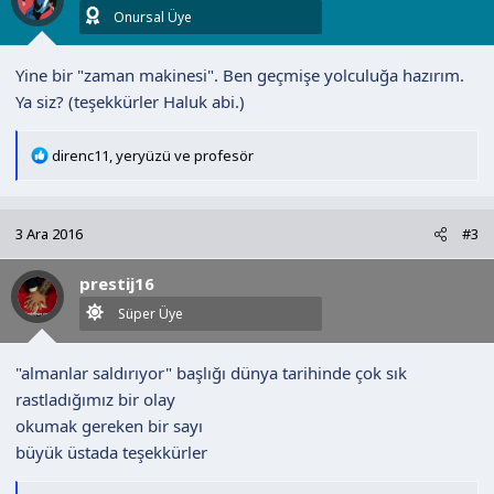
r
Onursal Üye
:
Yine bir "zaman makinesi". Ben geçmişe yolculuğa hazırım.
Ya siz? (teşekkürler Haluk abi.)
T
direnc11
,
yeryüzü
ve
profesör
e
p
k
3 Ara 2016
#3
i
l
prestij16
e
r
Süper Üye
:
"almanlar saldırıyor" başlığı dünya tarihinde çok sık
rastladığımız bir olay
okumak gereken bir sayı
büyük üstada teşekkürler