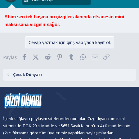
:
Abim sen tek başına bu çizgiler alanında efsanesin mini
maksi sana vızgelir sağol.
Cevap yazmak için giriş yap yada kayıt ol.
Facebook
X (Twitter)
Reddit
Pinterest
Tumblr
WhatsApp
E-posta
Link
Paylaş:
Çocuk Dünyası
İçerik sağlayıcı paylaşım sitelerinden biri olan Cizgidiyari.com isimli
sitemizde T.C.K 20.ci Madde ve 5651 Sayılı Kanun'un 4.cü maddesinin
(2).ci fıkrasına göre tüm üyelerimiz yaptıkları paylaşımlardan