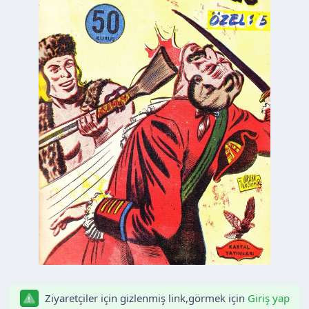
n
h
i
Ziyaretçiler için gizlenmiş link,görmek için
Giriş yap