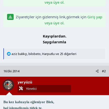
veya üye ol.
Ziyaretçiler için gizlenmiş link,görmek için
Giriş yap
veya üye ol.
Kayıplardan.
Saygılarımla​
T
aziz balıkçı
,
bilobeto
,
Harputlu
ve 25 diğerleri
e
p
k
16 Eki 2014
#2
i
l
yeryüzü
e
r
Yönetici
:
Bu kez kabzayla eğleniyor Blek,
bol işlemeliymiş tüfek te.