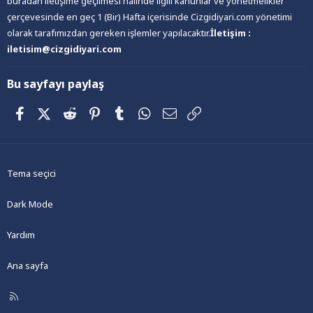
buradan iletişime geçilmesi halinde ilgili kanunlar ve yönetmelikler
çerçevesinde en geç 1 (Bir) Hafta içerisinde Cizgidiyari.com yönetimi
olarak tarafımızdan gereken işlemler yapılacaktır.
İletişim :
iletisim@cizgidiyari.com
Bu sayfayı paylaş
Facebook
X (Twitter)
Reddit
Pinterest
Tumblr
WhatsApp
E-posta
Link
Tema seçici
Dark Mode
Yardım
Ana sayfa
R
S