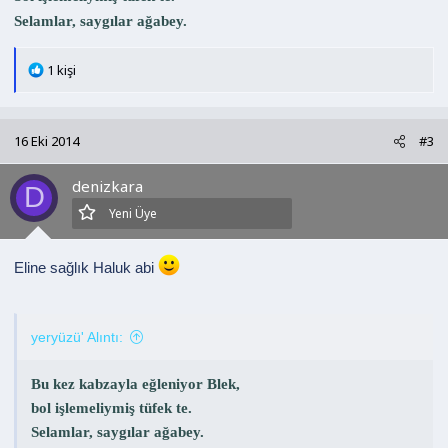
Selamlar, saygılar ağabey.
T
1 kişi
e
p
k
16 Eki 2014
#3
i
l
denizkara
e
D
r
Yeni Üye
:
Eline sağlık Haluk abi
yeryüzü' Alıntı:
Bu kez kabzayla eğleniyor Blek,
bol işlemeliymiş tüfek te.
Selamlar, saygılar ağabey.