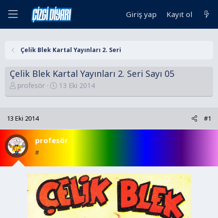
Giriş yap
Kayıt ol
Çelik Blek Kartal Yayınları 2. Seri
Çelik Blek Kartal Yayınları 2. Seri Sayı 05
K
B
profesör
13 Eki 2014
o
a
n
ş
u
l
13 Eki 2014
#1
y
a
u
n
profesör
B
g
#
a
ı
ş
ç
l
t
a
a
t
r
a
i