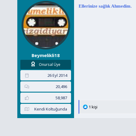
e
Ellerinize sağlık Ahmedim.
r
:
Beymelikli18
Onursal Üye
26 Eyl 2014
20,496
58,987
T
1 kişi
Kendi Koltuğunda
e
p
k
i