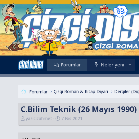
Forumlar
Neler yeni
Çizgi Roman & Kitap Diyarı
Dergiler (Di
Forumlar
C.Bilim Teknik (26 Mayıs 1990)
K
B
yazicizahmet
7 Nis 2021
o
a
n
ş
u
l