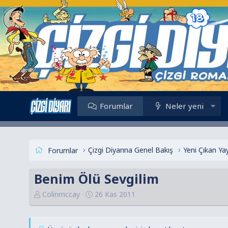
Forumlar
Neler yeni
Çizgi Diyarına Genel Bakış
Yeni Çıkan Yay
Forumlar
Benim Ölü Sevgilim
K
B
Colinmccay
26 Kas 2011
o
a
n
ş
u
l