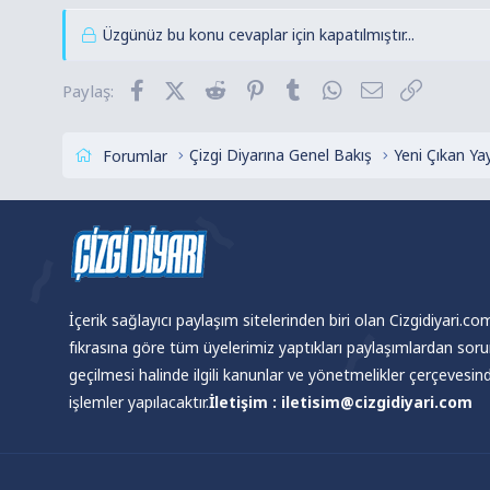
Üzgünüz bu konu cevaplar için kapatılmıştır...
Facebook
X (Twitter)
Reddit
Pinterest
Tumblr
WhatsApp
E-posta
Link
Paylaş:
Çizgi Diyarına Genel Bakış
Yeni Çıkan Yay
Forumlar
İçerik sağlayıcı paylaşım sitelerinden biri olan Cizgidiyari.c
fıkrasına göre tüm üyelerimiz yaptıkları paylaşımlardan sor
geçilmesi halinde ilgili kanunlar ve yönetmelikler çerçevesi
işlemler yapılacaktır.
İletişim : iletisim@cizgidiyari.com