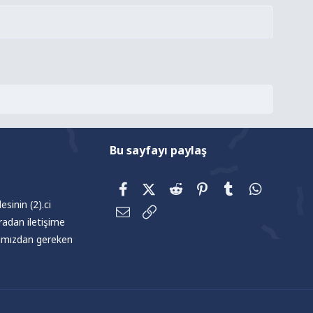
Bu sayfayı paylaş
Facebook
X (Twitter)
Reddit
Pinterest
Tumblr
WhatsAp
sinin (2).ci
E-posta
Link
radan iletişime
afımızdan gereken