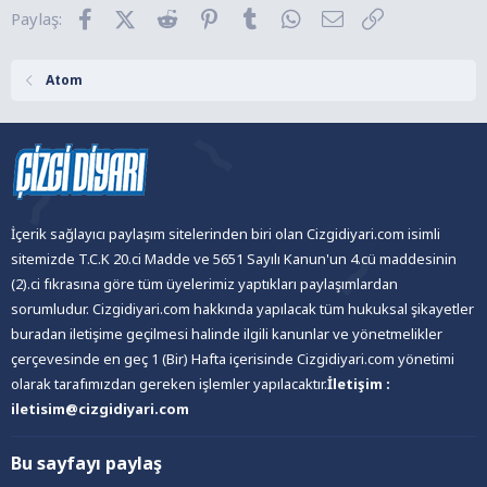
l
Facebook
X (Twitter)
Reddit
Pinterest
Tumblr
WhatsApp
E-posta
Link
Paylaş:
e
r
:
Atom
İçerik sağlayıcı paylaşım sitelerinden biri olan Cizgidiyari.com isimli
sitemizde T.C.K 20.ci Madde ve 5651 Sayılı Kanun'un 4.cü maddesinin
(2).ci fıkrasına göre tüm üyelerimiz yaptıkları paylaşımlardan
sorumludur. Cizgidiyari.com hakkında yapılacak tüm hukuksal şikayetler
buradan iletişime geçilmesi halinde ilgili kanunlar ve yönetmelikler
çerçevesinde en geç 1 (Bir) Hafta içerisinde Cizgidiyari.com yönetimi
olarak tarafımızdan gereken işlemler yapılacaktır.
İletişim :
iletisim@cizgidiyari.com
Bu sayfayı paylaş