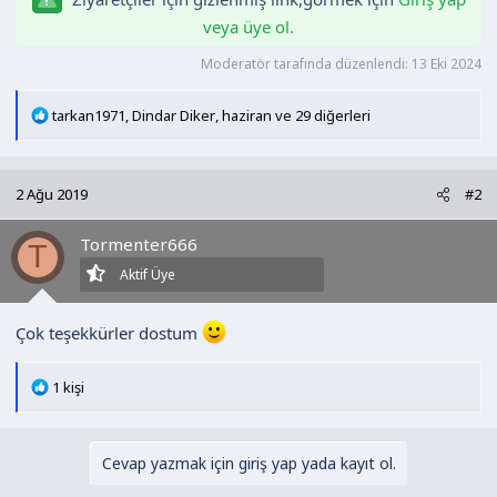
n
h
veya üye ol.
i
Moderatör tarafında düzenlendi:
13 Eki 2024
T
tarkan1971
,
Dindar Diker
,
haziran
ve 29 diğerleri
e
p
k
2 Ağu 2019
#2
i
l
Tormenter666
e
T
r
Aktif Üye
:
Çok teşekkürler dostum
T
1 kişi
e
p
k
Cevap yazmak için giriş yap yada kayıt ol.
i