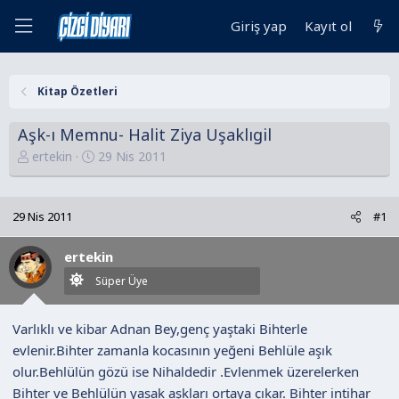
Giriş yap
Kayıt ol
Kitap Özetleri
Aşk-ı Memnu- Halit Ziya Uşaklıgil
K
B
ertekin
29 Nis 2011
o
a
n
ş
u
l
29 Nis 2011
#1
y
a
u
n
ertekin
B
g
Süper Üye
a
ı
ş
ç
Varlıklı ve kibar Adnan Bey,genç yaştaki Bihterle
l
t
evlenir.Bihter zamanla kocasının yeğeni Behlüle aşık
a
a
olur.Behlülün gözü ise Nihaldedir .Evlenmek üzerelerken
t
r
a
i
Bihter ve Behlülün yasak aşkları ortaya çıkar. Bihter intihar