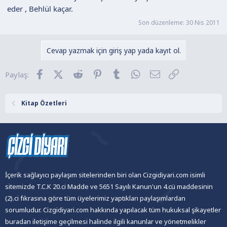
n
h
eder , Behlül kaçar.
i
Son düzenleme:
30 Nis 2011
Cevap yazmak için giriş yap yada kayıt ol.
Facebook
X (Twitter)
Reddit
Pinterest
Tumblr
WhatsApp
E-posta
Link
Paylaş:
Kitap Özetleri
İçerik sağlayıcı paylaşım sitelerinden biri olan Cizgidiyari.com isimli
sitemizde T.C.K 20.ci Madde ve 5651 Sayılı Kanun'un 4.cü maddesinin
(2).ci fıkrasına göre tüm üyelerimiz yaptıkları paylaşımlardan
sorumludur. Cizgidiyari.com hakkında yapılacak tüm hukuksal şikayetler
buradan iletişime geçilmesi halinde ilgili kanunlar ve yönetmelikler