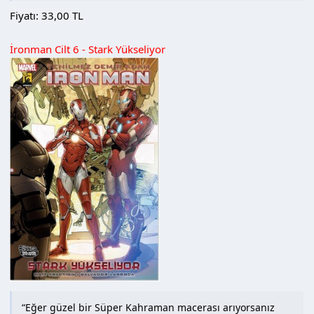
tanıyan Green Lantern Rus hava sahasını ihlal ettiği
Fiyatı: 33,00 TL
sırada adam öldürme ile suçlandığında kendisini bir
anda aranan biri olarak bulur.Ve Zümrüt Savaşçı, eksi
İronman Cilt 6 - Stark Yükseliyor
düşmanlar ve geçmişin unutulmuş yüzleri gölgelerin
arasından çıkarak onu alt etmek isterken ismini temize
çıkarmak zorundadır.Ancak Green Lantern -evrendeki en
güçlü silahın sahibi- bile onları durduramaz ise...
başkalarının ne gibi bir şansı olabilir ki?
(Tanıtım Bülteninden)
Medya Cinsi : Ciltsiz
İlk Baskı Yılı : 2017
Hamur Tipi : Kuşe
Sayfa Sayısı : 160
“Eğer güzel bir Süper Kahraman macerası arıyorsanız