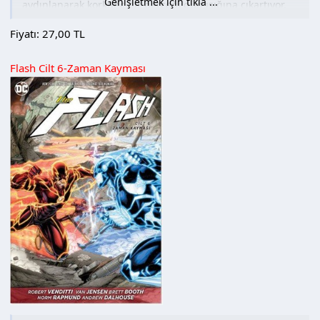
Genişletmek için tıkla ...
aydınlanarak korkunç bir gerçeği gün ışığına çıkartıyor.
Fiyatı: 27,00 TL
Yazar Rick Remender (Deadly Class, Captain America) ve
çizer Matteo Scalera (Secret Avengers, Batman)
Flash Cilt 6-Zaman Kayması
Boyutonotların, asla sona ermeyen bir eve dönüş
yolculuğunda kısılı kalmış milyonlarca gerçekliğin
korkusuz kaşiflerinin hikayesini anlatmaya devam ediyor.
Bu ciltte Kara Bilim #7-11 sayıları yer almaktadır.
(Tanıtım Bülteninden)
Medya Cinsi : Ciltsiz
Hamur Tipi : Kuşe
İlk Baskı Yılı : 2017
Baskı Sayısı : 1. Baskı
Sayfa Sayısı : 136