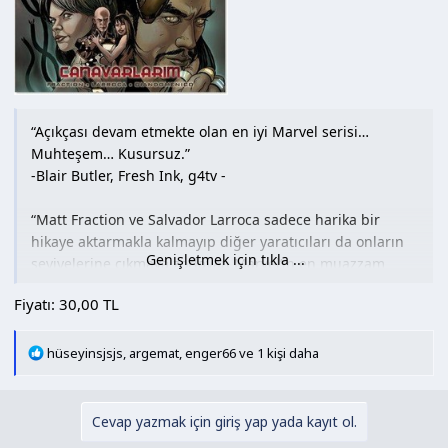
Medya Cinsi : Ciltsiz
Sayfa Sayısı : 144
“Açıkçası devam etmekte olan en iyi Marvel serisi…
Muhteşem… Kusursuz.”
-Blair Butler, Fresh Ink, g4tv -
“Matt Fraction ve Salvador Larroca sadece harika bir
hikaye aktarmakla kalmayıp diğer yaratıcıları da onların
Genişletmek için tıkla ...
seviyelerine çıkmaya zorlayan Marvel’ın en muazzam
hikayelerinden birini üretiyor.”
Fiyatı: 30,00 TL
-Blair Butler, Fresh Ink, g4tv-
Tony Stark, dünyaya temiz ve bedava enerji sunmaya
T
hüseyinsjsjs
,
argemat
,
enger66
ve 1 kişi daha
e
adanmış bir şirket olan Stark Resilient’la tekrar ayakları
p
üzerine kalktı –ve bu daha başlangıç. Ama bu türden
k
cesur hamleler doğal olarak düşmanları cezbeder –
Cevap yazmak için giriş yap yada kayıt ol.
i
fabrikasında rakibi Justine Hammer’ın yerleştirdiği bir