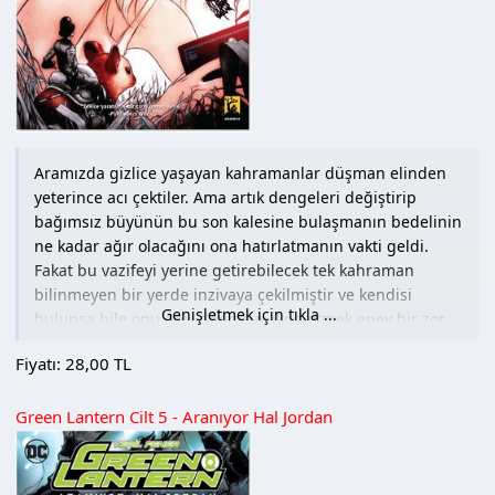
sürat kuvveti hakkında bildiği korkunç bir sırdır –onu
sonunda kendisiyle karşı karşıya getirecek bir sır.
(Tanıtım Bülteninden)
Medya Cinsi : Ciltsiz
Hamur Tipi : Kuşe
İlk Baskı Yılı : 2017
Baskı Sayısı : 1. Baskı
Aramızda gizlice yaşayan kahramanlar düşman elinden
Sayfa Sayısı : 208
yeterince acı çektiler. Ama artık dengeleri değiştirip
bağımsız büyünün bu son kalesine bulaşmanın bedelinin
ne kadar ağır olacağını ona hatırlatmanın vakti geldi.
Fakat bu vazifeyi yerine getirebilecek tek kahraman
bilinmeyen bir yerde inzivaya çekilmiştir ve kendisi
Genişletmek için tıkla ...
bulunsa bile onu geri dönmeye ikna etmek epey bir zor
olacaktır.
Fiyatı: 28,00 TL
Ancak Masalkent’in şansına Kötü Kkurt’un dönüşünü
bekleyen sadece düşman hatlarının gerisine yapılacak bir
Green Lantern Cilt 5 - Aranıyor Hal Jordan
ziyaret değildir…
(Tanıtım Bülteninden)
Medya Cinsi : Ciltsiz
İlk Baskı Yılı : 2017