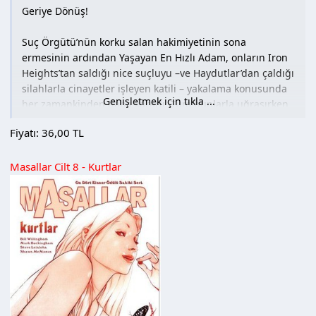
Geriye Dönüş!
Suç Örgütü’nün korku salan hakimiyetinin sona
ermesinin ardından Yaşayan En Hızlı Adam, onların Iron
Heights’tan saldığı nice suçluyu –ve Haydutlar’dan çaldığı
silahlarla cinayetler işleyen katili – yakalama konusunda
Genişletmek için tıkla ...
her zamankinden daha kararlı. Tüm bunlarla uğraşırken
bir yandan da sorunlu bir çocuk olan Wally West’e doğru
Fiyatı: 36,00 TL
yolu göstermek için bile çabalıyor. Ama giriştiği her cesur
kurtarma görevi ya da mücadeleden sonra zamanın
Masallar Cilt 8 - Kurtlar
parmakları arasından kayıp gittiği gibi hissinden de
kurtulamıyor…
…ve günümüzden yıllar sonra nihayet zamanı tükenir.
Daha katı ve azimli bir Flash selefinin hatalarını
düzeltebilmek ve kurtarmakta geç kaldığı kişilerin
hayatlarını –her ne pahasına olursa olsun –
kurtarabilmek için zamanda geriye doğru yolculuğa çıkar.
Dostları da düşmanları da artık onu tanıyamaz hale
gelmiştir. Bunun nedeni tüm kudretinin kaynağı olan