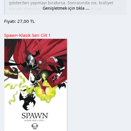
gösterileri yapmayı bırakırsa. Sonrasında ise, kraliyet
Genişletmek için tıkla ...
köpeği Kilitçene ile tanıştığında Kamala'nın yolu
Inhumanlar ile kesişiyor. Ama Kilitçene'nin Kamala ile
Fiyatı: 27,00 TL
birlikte olmasının gerçek nedeni ne? Ms. Marvel geçmişi
hakkında daha çok şey keşfederken Mucit de geleceğini
Spawn-Klasik Seri Cilt 1
tehdit ediyor. Etrafa daha fazla zarar vermeden önce bu
manyak kötü adamı durdurmak amacıyla Kamala hiç
beklenmedik bir grup kahramanı bir araya getiriyor
ancak baş edebileceğinden fazlasına mı kalkıştı? Ve Ms.
Marvel'ın hayatı daha ne kadar süre Kamala Khan'ınkini
ele geçirmeye devam edecek? Kamala Khan neden en iyi
(ve en sevimli) yeni süper kahraman olduğunu
kanıtlamaya devam ediyor!
(Tanıtım Bülteninden)
Sayfa Sayısı: 136