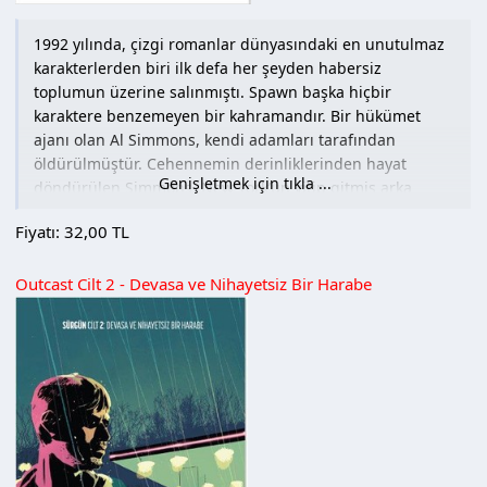
1992 yılında, çizgi romanlar dünyasındaki en unutulmaz
karakterlerden biri ilk defa her şeyden habersiz
toplumun üzerine salınmıştı. Spawn başka hiçbir
karaktere benzemeyen bir kahramandır. Bir hükümet
ajanı olan Al Simmons, kendi adamları tarafından
öldürülmüştür. Cehennemin derinliklerinden hayat
Genişletmek için tıkla ...
döndürülen Simmons, New York’un yitip gitmiş arka
sokaklarını korur. Spawn, geçmişine dair cevaplar
Fiyatı: 32,00 TL
ararken, onu yeryüzüne geri getiren karanlık güçler ile
de münakaşa eder, düşmanlarıyla savaşır ve kendine
Outcast Cilt 2 - Devasa ve Nihayetsiz Bir Harabe
beklenmedik müttefikler bulur. Olağanüstü yeni güçlerini
dizginlemeyi öğrenirken onu geri getiren şeyin doğasını-
ve arkasında bıraktıklarını- tam olarak kavramaya başlar.
Spawn Origins serisi, Spawn’ı baştan sona toplamak
isteyecekler düşünülerek hazırlandı. Her bir cilt,
zamanında basılıp tükenmiş altı Spawn fasikülünün
yepyeni bir tasarım ve formatta basılmış halini içermekte.
Bu ciltlere özel bonus içeriklerinde arasında ise, kapak
galerileri ve sahne arkasından çizimler bulunuyor. Her