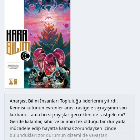
sayıları bir araya getirilmiştir.
Medya Cinsi : Ciltsiz
Hamur Tipi : Kuşe
İlk Baskı Yılı : 2017
Baskı Sayısı : 1. Baskı
Sayfa Sayısı : 128
Anarşist Bilim İnsanları Topluluğu liderlerini yitirdi.
Kendisi sütunun evrenler arası rastgele sıçrayışının son
kurbanı... ama bu sıçrayışlar gerçekten de rastgele mi?
Geride kalanlar, sihir ve bilimin tek olduğu bir dünyada
mücadele edip hayatta kalmak zorundayken içinde
bulundukları zor durumun gizemi de yavaştan