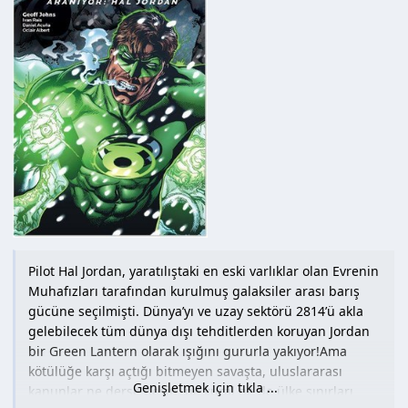
Hamur Tipi : Kuşe
Sayfa Sayısı : 132
Pilot Hal Jordan, yaratılıştaki en eski varlıklar olan Evrenin
Muhafızları tarafından kurulmuş galaksiler arası barış
gücüne seçilmişti. Dünya’yı ve uzay sektörü 2814’ü akla
gelebilecek tüm dünya dışı tehditlerden koruyan Jordan
bir Green Lantern olarak ışığını gururla yakıyor!Ama
kötülüğe karşı açtığı bitmeyen savaşta, uluslararası
Genişletmek için tıkla ...
kanunlar ne derse desin, ne kural ne de ülke sınırları