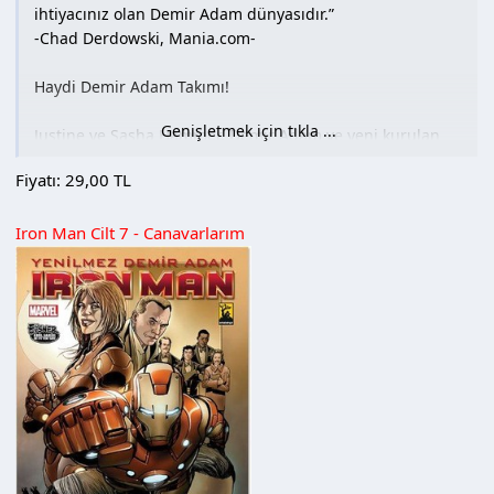
ihtiyacınız olan Demir Adam dünyasıdır.”
-Chad Derdowski, Mania.com-
Haydi Demir Adam Takımı!
Genişletmek için tıkla ...
Justine ve Sasha Hammer, Demir Adam ve yeni kurulan
Stark Resilient’in işini bitireceklerini söylediklerinde blöf
Fiyatı: 29,00 TL
yapmıyorlardı. Detroit Çelik’in icraatları Tony Stark’ın tüm
dünya çapında küçük düşmesine neden oldu. Teknoloji
Iron Man Cilt 7 - Canavarlarım
dünyasından koptuğu söylentileri de tuzu biberi oldu.
Ama Hammer kızları daha yeni başladılar. War Machine’e
Pentagon’un emri ile yasak gelmişken, Pepper onu
Rescue yapan itici güç teknolojisine sahip kalbe sahip
olmakla uğraşırken ve de Tony’nin Resilient takımı temiz
enerji teknolojisini hayata geçirme konusunda
bocalarken durumlarının pek de iç açıcı olduğu
söylenemez. Demir Adam çok geçmeden “Resilient’in” ne
demek olduğunu kemiklerine kadar hissedecek.
(Tanıtım Bülteninden)
Hamur Tipi : 1. Hamur