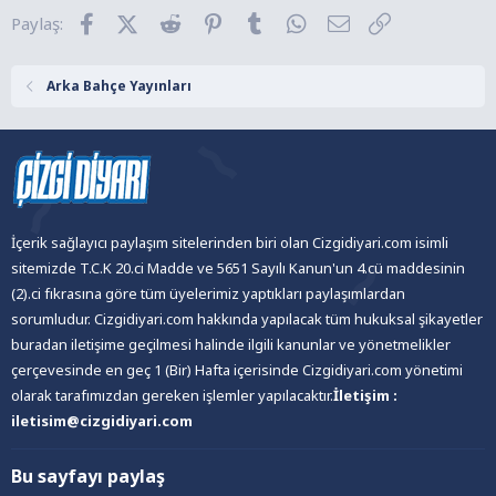
l
casus bulunan Tony’nin hata yapmak gibi bir lüksü
Facebook
X (Twitter)
Reddit
Pinterest
Tumblr
WhatsApp
E-posta
Link
Paylaş:
e
yoktur. Ne yazık ki sorunlar ardı ardına gelir –buna Stark
r
teknolojisini çalan bir solcu anarşist grup ve Mandarin’in
:
Arka Bahçe Yayınları
hiç eksik olmayan gölgesi de dahildir –ve Tony hata
yapmamak için büyük riskleri göze almak zorunda kalır.
Şirketin bünyesindeki sabotajcı onu tam da istediği
noktaya mı getirmiştir?
(Tanıtım Bülteninden)
Medya Cinsi : Ciltsiz
İlk Baskı Yılı : 2017
İçerik sağlayıcı paylaşım sitelerinden biri olan Cizgidiyari.com isimli
Hamur Tipi : Kuşe
sitemizde T.C.K 20.ci Madde ve 5651 Sayılı Kanun'un 4.cü maddesinin
Sayfa Sayısı : 168
(2).ci fıkrasına göre tüm üyelerimiz yaptıkları paylaşımlardan
sorumludur. Cizgidiyari.com hakkında yapılacak tüm hukuksal şikayetler
buradan iletişime geçilmesi halinde ilgili kanunlar ve yönetmelikler
çerçevesinde en geç 1 (Bir) Hafta içerisinde Cizgidiyari.com yönetimi
olarak tarafımızdan gereken işlemler yapılacaktır.
İletişim :
iletisim@cizgidiyari.com
Bu sayfayı paylaş