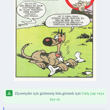
n
h
i
Ziyaretçiler için gizlenmiş link,görmek için
Giriş yap veya
üye ol.