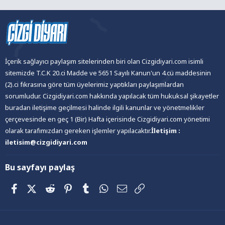
İçerik sağlayıcı paylaşım sitelerinden biri olan Cizgidiyari.com isimli
sitemizde T.C.K 20.ci Madde ve 5651 Sayılı Kanun'un 4.cü maddesinin
(2).ci fıkrasına göre tüm üyelerimiz yaptıkları paylaşımlardan
sorumludur. Cizgidiyari.com hakkında yapılacak tüm hukuksal şikayetler
buradan iletişime geçilmesi halinde ilgili kanunlar ve yönetmelikler
çerçevesinde en geç 1 (Bir) Hafta içerisinde Cizgidiyari.com yönetimi
olarak tarafımızdan gereken işlemler yapılacaktır.
İletişim :
iletisim@cizgidiyari.com
Bu sayfayı paylaş
Facebook
X (Twitter)
Reddit
Pinterest
Tumblr
WhatsApp
E-posta
Link