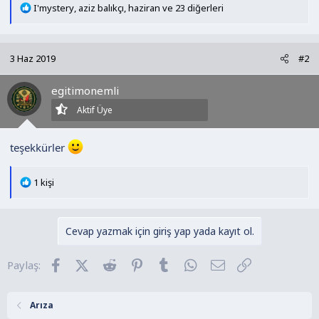
T
I'mystery
,
aziz balıkçı
,
haziran
ve 23 diğerleri
e
p
k
3 Haz 2019
#2
i
l
egitimonemli
e
r
Aktif Üye
:
teşekkürler
T
1 kişi
e
p
k
Cevap yazmak için giriş yap yada kayıt ol.
i
l
Facebook
X (Twitter)
Reddit
Pinterest
Tumblr
WhatsApp
E-posta
Link
Paylaş:
e
r
:
Arıza