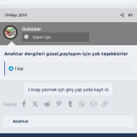
p
k
19 May 2019
#3
i
l
Üsküdar
e
r
Süper Üye
:
Anahtar dergileri güzel,paylaşım için çok teşekkürler
T
1 kişi
e
p
k
Cevap yazmak için giriş yap yada kayıt ol.
i
l
Facebook
X (Twitter)
Reddit
Pinterest
Tumblr
WhatsApp
E-posta
Link
Paylaş:
e
r
:
Anahtar