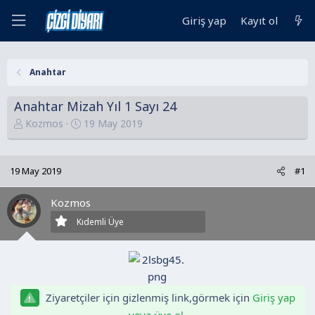
Giriş yap
Kayıt ol
Anahtar
Anahtar Mizah Yıl 1 Sayı 24
K
B
Kozmos
19 May 2019
o
a
n
ş
u
l
19 May 2019
#1
y
a
u
n
Kozmos
B
g
Kıdemli Üye
a
ı
ş
ç
l
t
a
a
t
r
Ziyaretçiler için gizlenmiş link,görmek için
Giriş yap
a
i
veya üye ol.