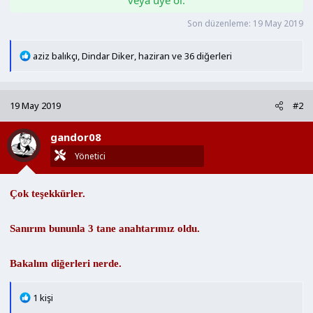
n
h
Son düzenleme:
19 May 2019
i
T
aziz balıkçı
,
Dindar Diker
,
haziran
ve 36 diğerleri
e
p
k
19 May 2019
#2
i
l
gandor08
e
r
Yönetici
:
Çok teşekkürler.
Sanırım bununla 3 tane anahtarımız oldu.
Bakalım diğerleri nerde.
T
1 kişi
e