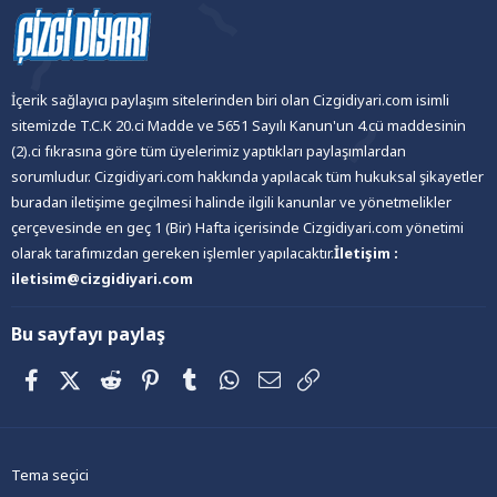
İçerik sağlayıcı paylaşım sitelerinden biri olan Cizgidiyari.com isimli
sitemizde T.C.K 20.ci Madde ve 5651 Sayılı Kanun'un 4.cü maddesinin
(2).ci fıkrasına göre tüm üyelerimiz yaptıkları paylaşımlardan
sorumludur. Cizgidiyari.com hakkında yapılacak tüm hukuksal şikayetler
buradan iletişime geçilmesi halinde ilgili kanunlar ve yönetmelikler
çerçevesinde en geç 1 (Bir) Hafta içerisinde Cizgidiyari.com yönetimi
olarak tarafımızdan gereken işlemler yapılacaktır.
İletişim :
iletisim@cizgidiyari.com
Bu sayfayı paylaş
Facebook
X (Twitter)
Reddit
Pinterest
Tumblr
WhatsApp
E-posta
Link
Tema seçici