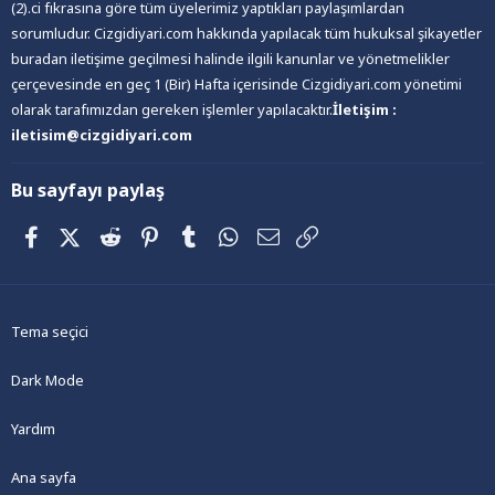
(2).ci fıkrasına göre tüm üyelerimiz yaptıkları paylaşımlardan
sorumludur. Cizgidiyari.com hakkında yapılacak tüm hukuksal şikayetler
buradan iletişime geçilmesi halinde ilgili kanunlar ve yönetmelikler
çerçevesinde en geç 1 (Bir) Hafta içerisinde Cizgidiyari.com yönetimi
olarak tarafımızdan gereken işlemler yapılacaktır.
İletişim :
iletisim@cizgidiyari.com
Bu sayfayı paylaş
Facebook
X (Twitter)
Reddit
Pinterest
Tumblr
WhatsApp
E-posta
Link
Tema seçici
Dark Mode
Yardım
Ana sayfa