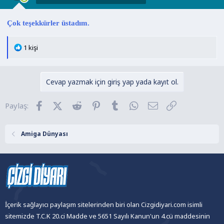
:
Çok teşekkürler üstadım.
T
1 kişi
e
p
k
Cevap yazmak için giriş yap yada kayıt ol.
i
l
Facebook
X (Twitter)
Reddit
Pinterest
Tumblr
WhatsApp
E-posta
Link
Paylaş:
e
r
:
Amiga Dünyası
İçerik sağlayıcı paylaşım sitelerinden biri olan Cizgidiyari.com isimli
sitemizde T.C.K 20.ci Madde ve 5651 Sayılı Kanun'un 4.cü maddesinin