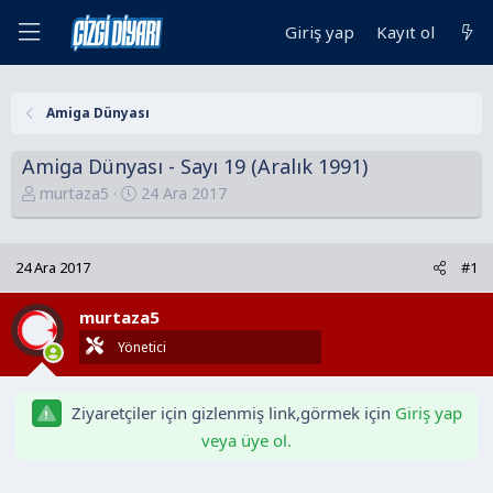
Giriş yap
Kayıt ol
Amiga Dünyası
Amiga Dünyası - Sayı 19 (Aralık 1991)
K
B
murtaza5
24 Ara 2017
o
a
n
ş
u
l
24 Ara 2017
#1
y
a
u
n
murtaza5
B
g
Yönetici
a
ı
ş
ç
l
t
Ziyaretçiler için gizlenmiş link,görmek için
Giriş yap
a
a
veya üye ol.
t
r
a
i