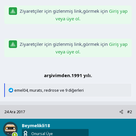
n
h
i
Ziyaretçiler için gizlenmiş link,görmek için
Giriş yap
veya üye ol.
Ziyaretçiler için gizlenmiş link,görmek için
Giriş yap
veya üye ol.
arşivimden.1991 yılı.​
T
emel04
,
murats
,
redrose
ve 9 diğerleri
e
p
k
24 Ara 2017
#2
i
l
Beymelikli18
e
r
Onursal Üye