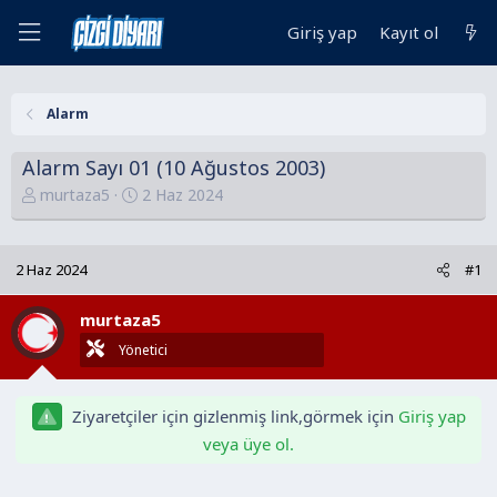
Giriş yap
Kayıt ol
Alarm
Alarm Sayı 01 (10 Ağustos 2003)
K
B
murtaza5
2 Haz 2024
o
a
n
ş
u
l
2 Haz 2024
#1
y
a
u
n
murtaza5
B
g
Yönetici
a
ı
ş
ç
l
t
Ziyaretçiler için gizlenmiş link,görmek için
Giriş yap
a
a
veya üye ol.
t
r
a
i