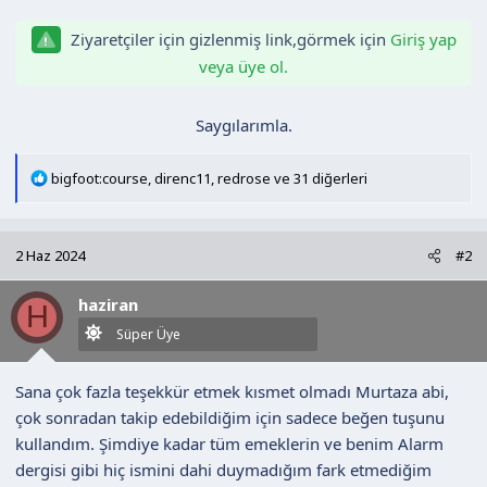
n
h
i
Ziyaretçiler için gizlenmiş link,görmek için
Giriş yap
veya üye ol.
Saygılarımla.​
T
bigfoot:course
,
direnc11
,
redrose
ve 31 diğerleri
e
p
k
2 Haz 2024
#2
i
l
haziran
e
H
r
Süper Üye
:
Sana çok fazla teşekkür etmek kısmet olmadı Murtaza abi,
çok sonradan takip edebildiğim için sadece beğen tuşunu
kullandım. Şimdiye kadar tüm emeklerin ve benim Alarm
dergisi gibi hiç ismini dahi duymadığım fark etmediğim