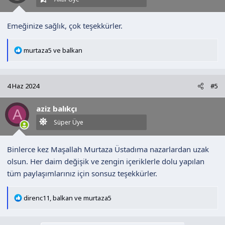
:
Emeğinize sağlık, çok teşekkürler.
T
murtaza5
ve
balkan
e
p
k
4 Haz 2024
#5
i
l
aziz balıkçı
e
A
r
Süper Üye
:
Binlerce kez Maşallah Murtaza Üstadıma nazarlardan uzak
olsun. Her daim değişik ve zengin içeriklerle dolu yapılan
tüm paylaşımlarınız için sonsuz teşekkürler.
T
direnc11
,
balkan
ve
murtaza5
e
p