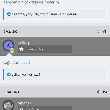
dergiler için çok teşekkür ederim.
T
direnc11
,
yeryüzü
,
orgunvaran
ve 2 diğerleri
e
p
k
2 Haz 2024
#3
i
l
kelkirpi
e
K
r
Kıdemli Üye
:
sağolasın üstad
T
balkan
ve
murtaza5
e
p
k
3 Haz 2024
#4
i
l
omer123
e
r
Aktif Üye