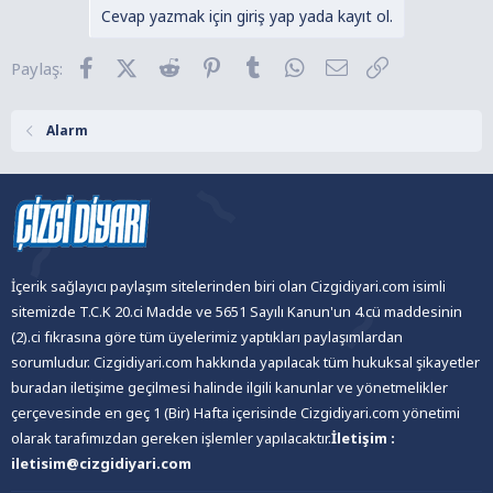
k
Cevap yazmak için giriş yap yada kayıt ol.
i
l
Facebook
X (Twitter)
Reddit
Pinterest
Tumblr
WhatsApp
E-posta
Link
Paylaş:
e
r
:
Alarm
İçerik sağlayıcı paylaşım sitelerinden biri olan Cizgidiyari.com isimli
sitemizde T.C.K 20.ci Madde ve 5651 Sayılı Kanun'un 4.cü maddesinin
(2).ci fıkrasına göre tüm üyelerimiz yaptıkları paylaşımlardan
sorumludur. Cizgidiyari.com hakkında yapılacak tüm hukuksal şikayetler
buradan iletişime geçilmesi halinde ilgili kanunlar ve yönetmelikler
çerçevesinde en geç 1 (Bir) Hafta içerisinde Cizgidiyari.com yönetimi
olarak tarafımızdan gereken işlemler yapılacaktır.
İletişim :
iletisim@cizgidiyari.com