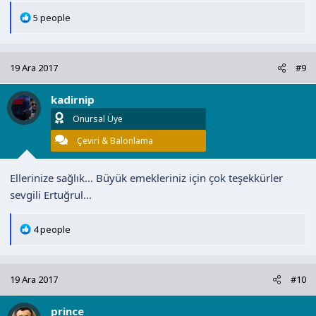
T
5 people
e
p
k
19 Ara 2017
#9
i
l
kadirnip
e
r
Onursal Üye
:
Çeviri & Balonlama
Ellerinize sağlık... Büyük emekleriniz için çok teşekkürler
sevgili Ertuğrul...
T
4 people
e
p
k
19 Ara 2017
#10
i
l
prince
e