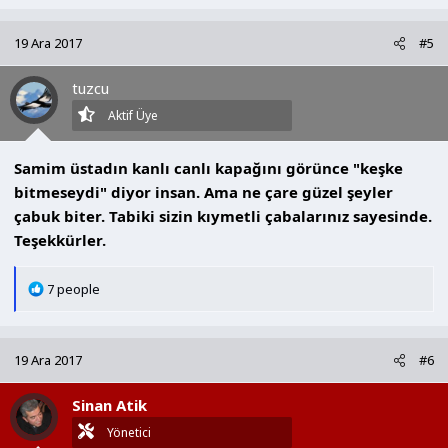
p
k
19 Ara 2017
#5
i
l
tuzcu
e
r
Aktif Üye
:
Samim üstadın kanlı canlı kapağını görünce "keşke
bitmeseydi" diyor insan. Ama ne çare güzel şeyler
çabuk biter. Tabiki sizin kıymetli çabalarınız sayesinde.
Teşekkürler.
T
7 people
e
p
k
19 Ara 2017
#6
i
l
Sinan Atik
e
r
Yönetici