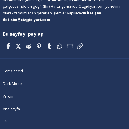
çerçevesinde en geç 1 (Bir) Hafta içerisinde Cizgidiyari.com yönetimi
olarak tarafımızdan gereken işlemler yapılacaktır.
İletişim :
iletisim@cizgidiyari.com
Bu sayfayı paylaş
Facebook
X (Twitter)
Reddit
Pinterest
Tumblr
WhatsApp
E-posta
Link
Tema seçici
Dark Mode
Yardım
Ana sayfa
R
S