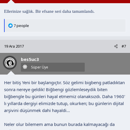
:
Ellerinize sağlık. Bir efsane seri daha tamamlandı.
T
7 people
e
p
k
19 Ara 2017
#7
i
l
bes5uc3
e
r
Süper Üye
:
Her bitiş Yeni bir başlangıçtır. Söz gelimi bigbeng patladıktan
sonra nereye geldik! Biğbengi gözlemleseydik biten
biğbengle bu günleri hayal etmemiz olanaksızdı. Daha 1960'
lı yıllarda dergiyi elimizde tutup, okurken; bu günlerin dijital
arşivini düşünmek dahi hayaldi...
Neler olur bilemem ama bunun burada kalmayacağı da