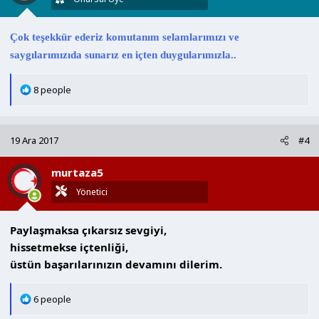
:
Çok teşekkür ederiz komutanım selamlarımızı ve
saygılarımızıda sunarız en içten duygularımızla..
T
8 people
e
p
k
19 Ara 2017
#4
i
l
murtaza5
e
r
Yönetici
:
Paylaşmaksa çıkarsız sevgiyi,
hissetmekse içtenliği,
üstün başarılarınızın devamını dilerim.
T
6 people
e