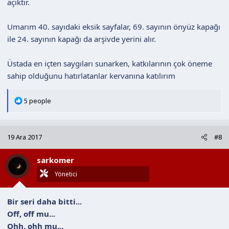
açıktır.
Umarım 40. sayıdaki eksik sayfalar, 69. sayının önyüz kapağı
ile 24. sayının kapağı da arşivde yerini alır.
Üstada en içten saygıları sunarken, katkılarının çok öneme
sahip olduğunu hatırlatanlar kervanına katılırım
T
5 people
e
p
k
19 Ara 2017
#8
i
l
sarkomer
e
r
Yönetici
:
Bir seri daha bitti...
Off, off mu...
Ohh, ohh mu...