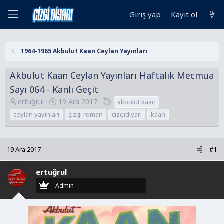
Giriş yap
Kayıt ol
1964-1965 Akbulut Kaan Ceylan Yayınları
Akbulut Kaan Ceylan Yayınları Haftalık Mecmua
Sayı 064 - Kanlı Geçit
K
B
E
ertuğrul
19 Ara 2017
akbulut kaan
o
a
t
ceylan yayınları
çizgi roman
cizgidiyari
kaan
n
ş
i
u
l
k
y
a
e
19 Ara 2017
#1
u
n
t
B
g
l
ertuğrul
a
ı
e
Admin
ş
ç
r
l
t
a
a
t
r