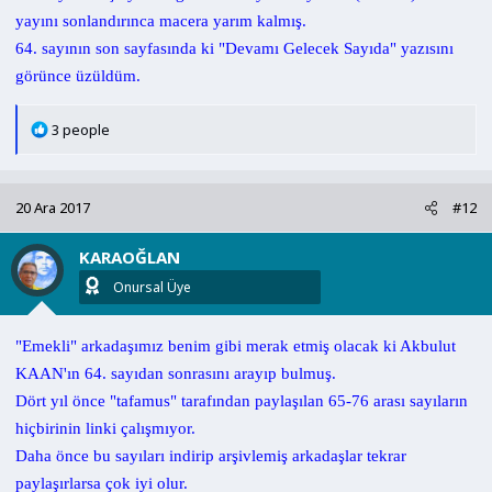
yayını sonlandırınca macera yarım kalmış.
64. sayının son sayfasında ki "Devamı Gelecek Sayıda" yazısını
görünce üzüldüm.
T
3 people
e
p
k
20 Ara 2017
#12
i
l
KARAOĞLAN
e
r
Onursal Üye
:
"Emekli" arkadaşımız benim gibi merak etmiş olacak ki Akbulut
KAAN'ın 64. sayıdan sonrasını arayıp bulmuş.
Dört yıl önce "tafamus" tarafından paylaşılan 65-76 arası sayıların
hiçbirinin linki çalışmıyor.
Daha önce bu sayıları indirip arşivlemiş arkadaşlar tekrar
paylaşırlarsa çok iyi olur.