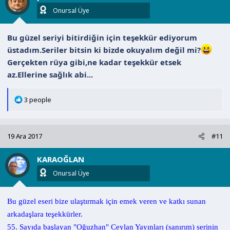
r
Onursal Üye
:
Bu güzel seriyi bitirdiğin için teşekkür ediyorum
üstadım.Seriler bitsin ki bizde okuyalım değil mi?
Gerçekten rüya gibi,ne kadar teşekkür etsek
az.Ellerine sağlık abi...
T
3 people
e
p
k
19 Ara 2017
#11
i
l
KARAOĞLAN
e
r
Onursal Üye
:
Bu güzel eseri bize ulaştırmak için emek veren ve katkı sunan
arkadaşlara teşekkürler.
55. Sayıda başlayan "Oğuzhan" Ceylan Yayınları (sanırım) serinin