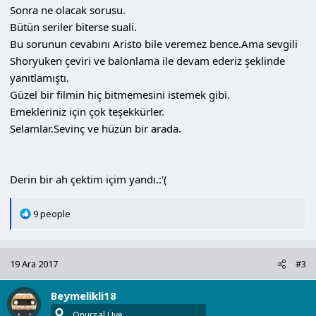
Sonra ne olacak sorusu.
Bütün seriler biterse suali.
Bu sorunun cevabını Aristo bile veremez bence.Ama sevgili
Shoryuken çeviri ve balonlama ile devam ederiz şeklinde
yanıtlamıştı.
Güzel bir filmin hiç bitmemesini istemek gibi.
Emekleriniz için çok teşekkürler.
Selamlar.Sevinç ve hüzün bir arada.
Derin bir ah çektim içim yandı.:'(
T
9 people
e
p
k
19 Ara 2017
#3
i
l
Beymelikli18
e
r
Onursal Üye