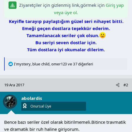
Ziyaretçiler için gizlenmiş link,görmek için
Giriş yap
veya üye ol.
Keyifle tarayıp paylaştığım güzel seri nihayet bitti.
Emeği geçen dostlara teşekkür ederim.
Tamamlanacak seriler çok olsun.
Bu seriyi seven dostlar için.
Tüm dostlara iyi okumalar dilerim.
T
I'mystery
,
blue child
,
omer123
ve 37 diğerleri
e
p
k
19 Ara 2017
#2
i
l
abolardis
e
r
Onursal Üye
:
Bence bazı seriler özel olarak bitirilmemeli.Bitince travmatik
ve dramatik bir ruh haline giriyorum.