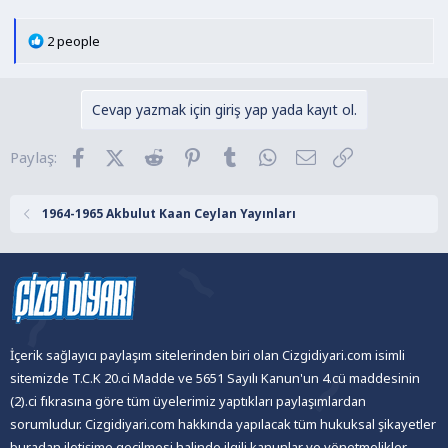
T
2 people
e
p
k
Cevap yazmak için giriş yap yada kayıt ol.
i
l
Facebook
X (Twitter)
Reddit
Pinterest
Tumblr
WhatsApp
E-posta
Link
Paylaş:
e
r
:
1964-1965 Akbulut Kaan Ceylan Yayınları
İçerik sağlayıcı paylaşım sitelerinden biri olan Cizgidiyari.com isimli
sitemizde T.C.K 20.ci Madde ve 5651 Sayılı Kanun'un 4.cü maddesinin
(2).ci fıkrasına göre tüm üyelerimiz yaptıkları paylaşımlardan
sorumludur. Cizgidiyari.com hakkında yapılacak tüm hukuksal şikayetler
buradan iletişime geçilmesi halinde ilgili kanunlar ve yönetmelikler